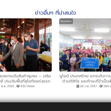
ข่าวอื่นๆ ที่น่าสนใจ
Business
กธงยกระดับสินค้าชุมชน – เสริม
ยูโอบี ประเทศไทย ยกระดับการส
อี ประเดิมพื้นที่สุโขทัยแห่งแรก
ด้านดิจิทัล และทักษะที่จำเป
้สู่ท้องถิ่น ภายใต้นโยบาย “ดี
แก่นักเรียนไทยในพื้นที่
 พ.ค. 2565 ,
930 Views
28 ก.พ. 2567 ,
568 
พร้อมแคร์”