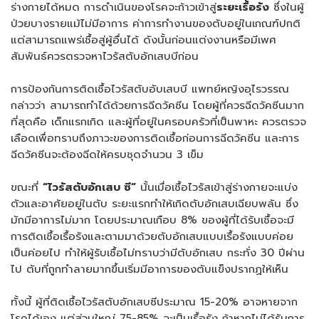
ร่างกายได้หมด การดำเนินของโรคจะก้าวเข้าสู่
ระยะเรื้อรัง
ซึ่งในผู้
ป่วยบางรายแม้ไม่มีอาการ ค่าการทำงานของตับอยู่ในเกณฑ์ปกติ
แต่สามารถแพร่เชื้อสู่ผู้อื่นได้ ดังนั้นก่อนแต่งงานหรือมีเพศ
สัมพันธ์ควรตรวจหาไวรัสตับอักเสบบีก่อน
การป้องกันการติดเชื้อไวรัสตับอับเสบบี แพทย์หญิงอุไรวรรณ
กล่าวว่า สามารถทำได้ด้วยการฉีดวัคซีน โดยผู้ที่ควรฉีดวัคซีนมาก
ที่สุดคือ เด็กแรกเกิด และผู้ที่อยู่ในครอบครัวที่เป็นพาหะ ควรตรวจ
เลือดเพื่อทราบถึงภาวะของการติดเชื้อก่อนการฉีดวัคซีน และการ
ฉีดวัคซีนจะต้องฉีดให้ครบชุดจำนวน 3 เข็ม
ขณะที่
“ไวรัสตับอักเสบ ซี”
นั้นเมื่อเชื้อไวรัสเข้าสู่ร่างกายจะแบ่ง
ตัวและอาศัยอยู่ในตับ ระยะแรกทำให้เกิดตับอักเสบเฉียบพลัน ซึ่ง
มักมีอาการไม่มาก โดยประมาณเกือบ 8% ของผู้ที่ได้รับเชื้อจะมี
การติดเชื้อเรื้อรังและตามมาด้วยตับอักเสบแบบเรื้อรังแบบค่อย
เป็นค่อยไป ทำให้ผู้รับเชื้อไม่ทราบว่ามีตับอักเสบ กระทั่ง 30 ปีผ่าน
ไป ตับที่ถูกทำลายมากขึ้นเริ่มมีอาการของตับแข็งปรากฏให้เห็น
ทั้งนี้ ผู้ที่ติดเชื้อไวรัสตับอักเสบซีประมาณ 15-20% อาจหายจาก
โรคได้เอง แต่ส่วนใหญ่ 75-85% จะเป็นเรื้อรัง ถ้าหากไม่ได้รับการ