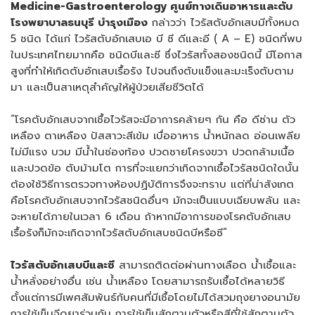
Medicine-Gastroenterology
ศูนย์ทางเดินอาหารและตับ
โรงพยาบาลธนบุรี บำรุงเมือง
กล่าวว่า ไวรัสตับอักเสบมีทั้งหมด
5 ชนิด ได้แก่ ไวรัสตับอักเสบเอ บี ซี ดีและอี ( A – E) ชนิดที่พบ
ในประเทศไทยมากคือ ชนิดบีและซี ซึ่งไวรัสทั้งสองชนิดนี้ มีโอกาส
สูงที่ทำให้เกิดตับอักเสบเรื้อรัง ไปจนถึงตับแข็งและมะเร็งตับตาม
มา และเป็นสาเหตุสำคัญให้ผู้ป่วยเสียชีวิตได้
“โรคตับอักเสบจากเชื้อไวรัสจะมีอาการคล้ายๆ กัน คือ ดีซ่าน ตัว
เหลือง ตาเหลือง ปัสสาวะสีเข้ม เบื่ออาหาร น้ำหนักลด อ่อนเพลีย
ไม่มีแรง บวม มีน้ำในช่องท้อง ปวดชายโครงขวา ปวดกล้ามเนื้อ
และปวดข้อ ตับม้ามโต การที่จะแยกว่าเกิดจากเชื้อไวรัสชนิดใดนั้น
ต้องใช้วิธีการตรวจทางห้องปฏิบัติการจึงจะทราบ แต่ที่น่าสังเกต
คือโรคตับอักเสบจากไวรัสชนิดอื่นๆ มักจะเป็นแบบเฉียบพลัน และ
จะหายได้ภายในเวลา 6 เดือน ถ้าหากมีอาการของโรคตับอักเสบ
เรื้อรังก็มักจะเกิดจากไวรัสตับอักเสบชนิดบีหรือซี”
ไวรัสตับอักเสบบีและซี
สามารถติดต่อผ่านทางเลือด น้ำเชื้อและ
น้ำหลั่งอย่างอื่น เช่น น้ำเหลือง โดยสามารถรับเชื้อได้หลายวิธี
ตั้งแต่การมีเพศสัมพันธ์กับคนที่มีเชื้อโดยไม่ได้สวมถุงยางอนามัย
การใช้เข็มฉีดยาร่วมกัน การใช้เข็มสักตามตัวหรือสีที่ใช้สักตามตัว