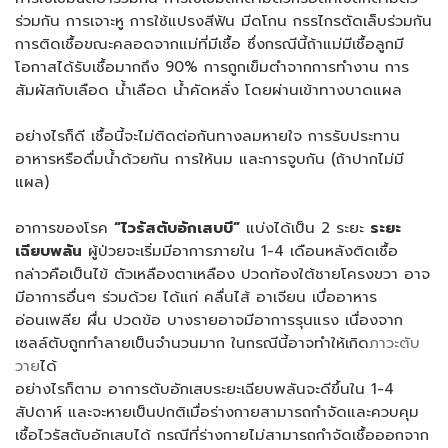
ร่วมกัน การเจาะหู การใช้แปรงสีฟัน มีดโกน กรรไกรตัดเล็บร่วมกัน
การติดเชื้อขณะคลอดจากแม่ที่มีเชื้อ ซึ่งกรณีนี้ถ้าแม่มีเชื้อลูกมี
โอกาสได้รับเชื้อมากถึง 90% การถูกเข็มตำจากการทำงาน การ
สัมผัสกับเลือด น้ำเลือด น้ำคัดหลั่ง โดยผ่านเข้าทางบาดแผล
อย่างไรก็ดี เชื้อนี้จะไม่ติดต่อกันทางลมหายใจ การรับประทาน
อาหารหรือดื่มน้ำด้วยกัน การให้นม และการจูบกัน (ถ้าปากไม่มี
แผล)
อาการของโรค
“ไวรัสตับอักเสบบี”
แบ่งได้เป็น 2 ระยะ
ระยะ
เฉียบพลัน
ผู้ป่วยจะเริ่มมีอาการภายใน 1-4 เดือนหลังติดเชื้อ
กล่าวคือเป็นไข้ ตัวเหลืองตาเหลือง ปวดท้องใต้ชายโครงขวา อาจ
มีอาการอื่นๆ ร่วมด้วย ได้แก่ คลื่นไส้ อาเจียน เบื่ออาหาร
อ่อนเพลีย ผื่น ปวดข้อ บางรายอาจมีอาการรุนแรง เนื่องจาก
เซลล์ตับถูกทำลายเป็นจำนวนมาก ในกรณีนี้อาจทำให้เกิด
ภาวะตับ
วาย
ได้
อย่างไรก็ตาม อาการตับอักเสบระยะเฉียบพลันจะดีขึ้นใน 1-4
สัปดาห์ และจะหายเป็นปกติเมื่อร่างกายสามารถกำจัดและควบคุม
เชื้อไวรัสตับอักเสบได้ กรณีที่ร่างกายไม่สามารถกำจัดเชื้อออกจาก