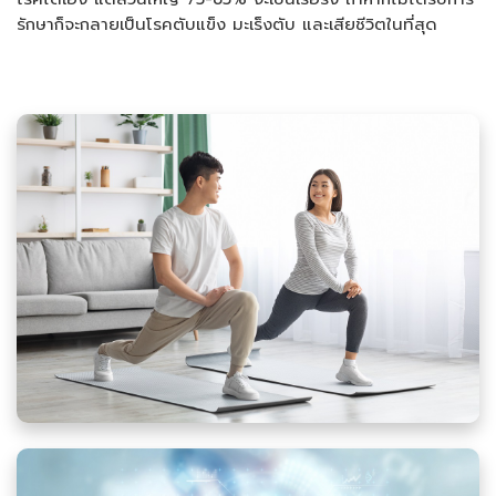
รักษาก็จะกลายเป็นโรคตับแข็ง มะเร็งตับ และเสียชีวิตในที่สุด