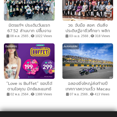
มิตรแท้ฯ ประเดิมวันแรก
วช. จับมือ สอศ. ดันสิ่ง
67.52 ล้านบาท ปลื้มงาน
ประดิษฐ์อาชีวศึกษา พลิก
Thailand Insurtech Fair
โฉมการศึกษาไทย ด้วย
08 ต.ค. 2565 ,
1022 Views
03 เม.ย. 2568 ,
318 Views
2022
กิจกรรม TVET Smart
Idea2Innovation
Business
Automobile
“Love is Buffet” ชอปได้
ฉลองยิ่งใหญ่ส่งท้ายปี
ตามใจคุณ มิกซ์และแมทช์
เทศกาลความเร็ว Macau
สินค้าที่ใช่ 3 ชิ้น ในราคาเริ่ม
Grand Prix ครั้งที่ 70 จัด
02 พ.ย. 2564 ,
1388 Views
07 พ.ย. 2566 ,
413 Views
ต้นเพียง 199 บาท
เต็มกิจกรรม ย้ำคอน
เซ็ปต์‘การท่องเที่ยวเชิงกีฬา’
เริ่ม 11-19 พ.ย.นี้