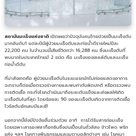
สถาบันมะเร็งแห่งชาติ
เปิดเผยว่าปัจจุบันคนไทยป่วยเป็นมะเร็งตับ
มากอันดับ1 แต่ละปีมีผู้ป่วยมะเร็งตับและท่อน้ำดีรายใหม่ปีละ
22,200 คน ในจำนวนนี้เสียชีวิตกว่า 16,288 คน ซึ่งมะเร็งตับที่
พบมากในประเทศไทยมี 2 ชนิด คือ มะเร็งของเซลล์ตับและมะเร็ง
ท่อน้ำดีตับ
ที่น่าสังเกตคือ ผู้ป่วยมะเร็งตับในระยะแรกมักไม่ค่อยแสดงอาการ
จะทราบก็ต่อเมื่อตรวจร่างกายและพบค่าตับผิดปกติ หรือตรวจพบ
การติดเชื้อ กระทั่งโรคดำเนินมาถึงระยะตับแข็งและส่งผลให้เกิด
มะเร็งตับในที่สุด โดยร้อยละ 90 ของมะเร็งตับเกิดจากการติดเชื้อ
ไวรัสตับอักเสบบีและซี!
นอกจากนี้ยังมีปัจจัยอื่นร่วมด้วย อาทิ การได้รับสารก่อมะเร็ง
โดยเฉพาะสารอะฟลาท็อกซินซึ่งปนเปื้อนในถั่วลิสง ข้าวโพด พริก
แห้ง ฯลฯ โรคทางพันธุกรรมและเมตาบอลิกต่างๆ เช่น โรคเบา