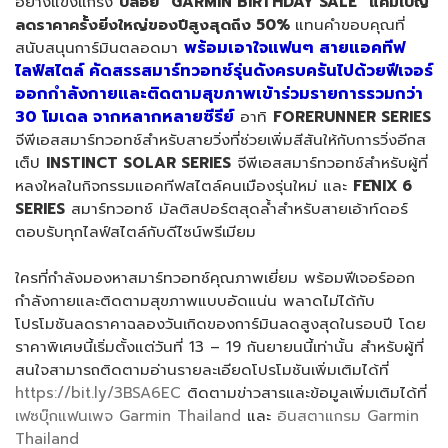
อย่างแข็งแกร่ง
ปล่อย “
GARMIN BIRTHDAY SALE”
แคมเปญ
ลดราคาครั้งยิ่งใหญ่ของปีสูงสุดถึง
50%
แทนคำขอบคุณที่
พร้อมเอาใจแฟนๆ สายแอคทีฟ
สนับสนุนการ์มินตลอดมา
ไลฟ์สไตล์ คัดสรรสมาร์ทวอทช์รุ่นดังครบครันไปด้วยฟีเจอร์
ออกกำลังกายและติดตามสุขภาพเข้าร่วมรายการรวมกว่า
30 โมเดล จากหลากหลายซีรีย์
อาทิ
FORERUNNER SERIES
จีพีเอสสมาร์ทวอทช์สำหรับสายวิ่งที่ช่วยเพิ่มสีสันให้กับการวิ่งอีกส
เต็ป
INSTINCT SOLAR SERIES
จีพีเอสสมาร์ทวอทช์สำหรับผู้ที่
หลงใหลในกิจกรรมแอคทีฟสไตล์คนเมืองรุ่นใหม่ และ
F
Ē
NIX 6
SERIES
สมาร์ทวอทช์ มัลติสปอร์ตสุดล้ำสำหรับสายเอ้าท์ดอร์
ตอบรับทุกไลฟ์สไตล์กับดีไซน์พรีเมียม
ใครที่กำลังมองหาสมาร์ทวอทช์คุณภาพเยี่ยม พร้อมฟีเจอร์ออก
กำลังกายและติดตามสุขภาพแบบอัดแน่น พลาดไม่ได้กับ
โปรโมชันลดราคาฉลองวันเกิดของการ์มินลดสูงสุดในรอบปี โดย
ราคาพิเศษนี้เริ่มตั้งแต่วันที่ 13 – 19 กันยายนนี้เท่านั้น สำหรับผู้ที่
สนใจสามารถติดตามอ่านรายละเอียดโปรโมชันเพิ่มเติมได้ที่
https://bit.ly/3BSA6EC
ติดตามข่าวสารและข้อมูลเพิ่มเติมได้ที่
เฟซบุ๊กแฟนเพจ Garmin Thailand
และ
อินสตาแกรม Garmin
Thailand