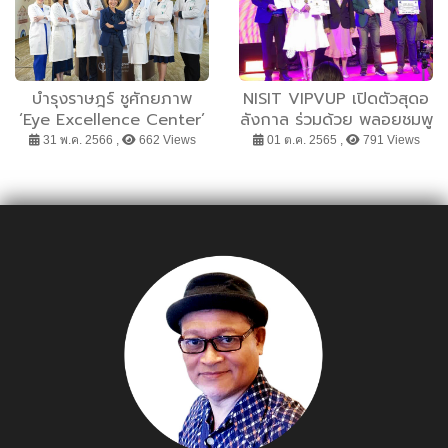
ข้าว ปี2568 ประชาชนหลัก
หมื่นร่วมเฝ้าชมการแสดง
บำรุงราษฎร์ ชูศักยภาพ
NISIT VIPVUP เปิดตัวสุดอ
‘Eye Excellence Center’
ลังกาล ร่วมด้วย พลอยชมพู
และมิติการทำงานแบบไร้รอย
และ มิ้น นวินดา สอง
31 พ.ค. 2566 ,
662 Views
01 ต.ค. 2565 ,
791 Views
ต่อ รวดเร็ว ปลอดภัย ครบ
พรีเซ็นเตอร์หลักของแบรนด์
วงจร ตอบโจทย์ทุกปัญหา
ความซับซ้อนโรคของดวงตา