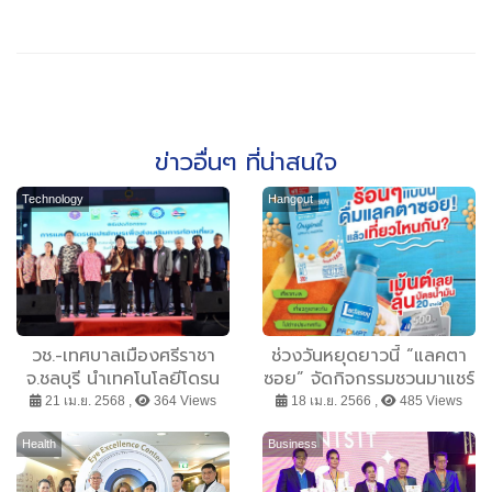
ข่าวอื่นๆ ที่น่าสนใจ
Technology
Hangout
วช.-เทศบาลเมืองศรีราชา
ช่วงวันหยุดยาวนี้ “แลคตา
จ.ชลบุรี นำเทคโนโลยีโดรน
ซอย” จัดกิจกรรมชวนมาแชร์
แปรอักษร ร่วมส่งเสริมการ
“ร้อนๆ แบบนี้ ดื่มแลคตา
21 เม.ย. 2568 ,
364 Views
18 เม.ย. 2566 ,
485 Views
ท่องเที่ยวมรดกทาง
ซอยแล้วเที่ยวไหนกัน”
วัฒนธรรม ในงานสงกรานต์
Health
Business
ศรีมหาราชาและประเพณีกอง