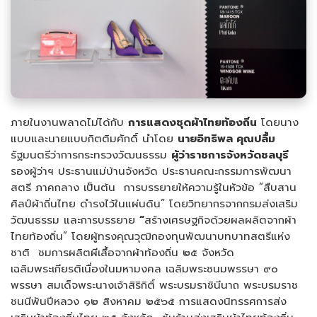
ภายในงานพลาดไม่ได้กับ
การแสดงชุดผ้าไทยท้องถิ่น
โดยนาง
แบบและนายแบบกิตติมศักดิ์ นำโดย
นายอิทธิพล คุณปลื้ม
รัฐมนตรีว่าการกระทรวงวัฒนธรรม
ผู้ว่าราชการจังหวัดชลบุรี
รองผู้ว่าฯ ประธานแม่บ้านจังหวัด ประธานคณะกรรมการพัฒนา
สตรี ภาคกลาง เป็นต้น การบรรยายให้ความรู้ในหัวข้อ “สืบสาน
ศิลป์ผ้าถิ่นไทย ดำรงไว้ในแผ่นดิน” โดยวิทยากรจากกรมส่งเสริม
วัฒนธรรม และการบรรยาย
“
สร้างเศรษฐกิจด้วยผลผลิตจากผ้า
ไทยท้องถิ่น” โดยผู้ทรงคุณวุฒิกองทุนพัฒนาบทบาทสตรีแห่ง
ชาติ ชมการผลิตผีเสื้อจากผ้าท้องถิ่น ๒๕ จังหวัด
เฉลิมพระเกียรติเนื่องในมหามงคล เฉลิมพระชนมพรรษา ๙๐
พรรษา สมเด็จพระนางเจ้าสิริกิติ์ พระบรมราชินีนาถ พระบรมราช
ชนนีพันปีหลวง ๑๒ สิงหาคม ๒๕๖๕ การแสดงนิทรรศการส่ง