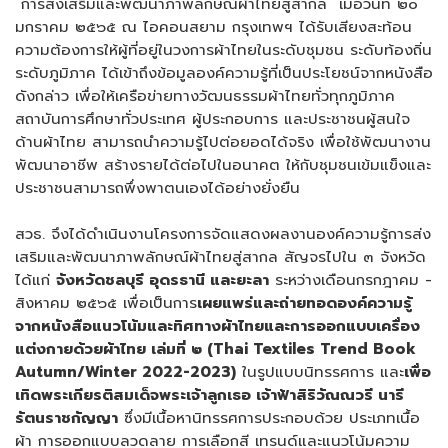
“การส่งเสริมและพัฒนาภาพลักษณ์ผ้าไทยสู่สากล”
เมื่อวันที่ ๒๐
มกราคม ๒๕๖๕ ณ ไอคอนสยาม กรุงเทพฯ ได้รับเสียงสะท้อน
ความต้องการให้ผู้ที่อยู่ในวงการผ้าไทยในระดับชุมชน ระดับท้องถิ่น
ระดับภูมิภาค ได้เข้าถึงข้อมูลองค์ความรู้ที่เป็นประโยชน์จากหนังสือ
ดังกล่าว เพื่อให้เครือข่ายทางวัฒนธรรมผ้าไทยทั่วทุกภูมิภาค
สถาบันการศึกษาทั่วประเทศ ผู้ประกอบการ และประชาชนผู้สนใจ
ด้านผ้าไทย สามารถนำความรู้ไปต่อยอดได้จริง เพื่อใช้พัฒนางาน
พัฒนาอาชีพ สร้างรายได้ต่อไปในอนาคต ให้กับชุมชนเข้มแข็งและ
ประชาชนสามารถพึ่งพาตนเองได้อย่างยั่งยืน
สวธ. จึงได้ดำเนินงานโครงการจัดแสดงผลงานองค์ความรู้การส่ง
เสริมและพัฒนาภาพลักษณ์ผ้าไทยสู่สากล สัญจรไปใน ๓ จังหวัด
ได้แก่
จังหวัดชลบุรี อุดรธานี และยะลา
ระหว่างเดือนกรกฎาคม -
สิงหาคม ๒๕๖๕ เพื่อเป็นการ
เผยแพร่และถ่ายทอด
องค์ความรู้
จากหนังสือแนวโน้มและทิศทางผ้าไทยและการออกแบบเครื่อง
แต่งกายด้วยผ้าไทย เล่มที่ ๒ (
Thai Textiles Trend Book
Autumn/Winter
2022-2023
)
ในรูปแบบนิทรรศการ และ
เพื่อ
เทิดพระเกียรติสมเด็จพระเจ้าลูกเธอ เจ้าฟ้าสิริวัณณวรี นารี
รัตนราชกัญญา
ซึ่งมีเนื้อหานิทรรศการประกอบด้วย ประเภทเนื้อ
ผ้า การออกแบบลวดลาย การเลือกสี เทรนด์และแนวโน้มความ