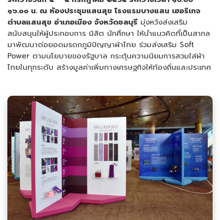
๑๖.๐๐ น. ณ ห้องประชุมแสนสุข โรงแรมบางแสน เฮอริเทจ
ตำบลแสนสุข อำเภอเมือง จังหวัดชลบุรี
มุ่งหวังส่งเสริม
สนับสนุนให้ผู้ประกอบการ นิสิต นักศึกษา ให้นำแนวคิดที่เป็นสากล
มาพัฒนาต่อยอดมรดกภูมิปัญญาผ้าไทย ร่วมส่งเสริม Soft
Power ตามนโยบายของรัฐบาล กระตุ้นความนิยมการสวมใส่ผ้า
ไทยในทุกระดับ สร้างมูลค่าเพิ่มทางเศรษฐกิจให้ท้องถิ่นและประเทศ