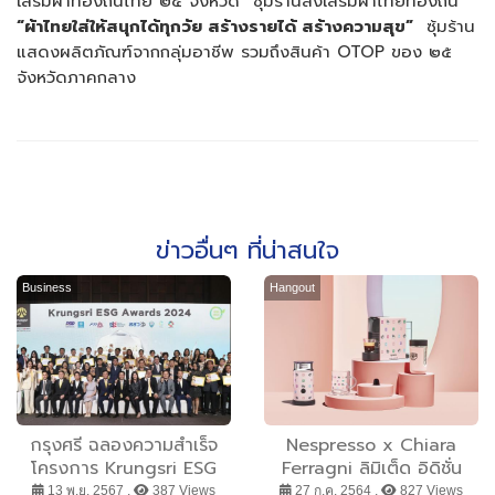
เสริมผ้าท้องถิ่นไทย ๒๕ จังหวัด ซุ้มร้านส่งเสริมผ้าไทยท้องถิ่น
“ผ้าไทยใส่ให้สนุกได้ทุกวัย สร้างรายได้ สร้างความสุข”
ซุ้มร้าน
แสดงผลิตภัณฑ์จากกลุ่มอาชีพ รวมถึงสินค้า OTOP ของ ๒๕
จังหวัดภาคกลาง
ข่าวอื่นๆ ที่น่าสนใจ
Business
Hangout
กรุงศรี ฉลองความสำเร็จ
Nespresso x Chiara
โครงการ Krungsri ESG
Ferragni ลิมิเต็ด อิดิชั่น
Awards ปีที่สอง และ
สร้างสรรค์แรงบันดาลใจ
13 พ.ย. 2567 ,
387 Views
27 ก.ค. 2564 ,
827 Views