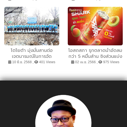
หลักสูตร Krungsri ESG
รสชาติแห่งความสดชื่นรับ
Academy พร้อมมอบรางวัล
ซัมเมอร์ เตรียมฟินกับ
Automobile
Business
แก่ธุรกิจต้นแบบที่ดำเนิน
กิจกรรมพิเศษส่งตรงความ
ธุรกิจยั่งยืน
บันเทิงผ่านออนไลน์
โตโยต้า มุ่งมั่นสานต่อ
โอสถสภา รุกตลาดน้ำอัดลม
เจตนารมณ์ในการจัด
กว่า 5 หมื่นล้าน ชิงส่วนแบ่ง
กิจกรรมปลูกป่าชายเลน
ตลาดโซดาเพื่อสุขภาพ เปิด
10 มิ.ย. 2568 ,
401 Views
02 เม.ย. 2566 ,
975 Views
อย่างต่อเนื่อง ปีที่ 18 พร้อม
ตัว “ชาร์ค อุเมะ โซดา” น้ำ
ผนึกกำลังทุกภาคส่วน เพื่อ
โซดา รสบ๊วยพลัมญี่ปุ่น 0
มุ่งสู่เป้าหมายความเป็นกลาง
แคล ไม่มีน้ำตาล
ทางคาร์บอนอย่างยั่งยืน