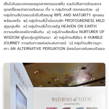
เป็นไปในอนาคตของอุตสาหกรรมแฟชั่น รวมไปถึงการจัดแสดง
ชุดเครื่องแต่งกายต้นแบบ ทั้ง ๖ กลุ่มโทนสี ประกอบด้วย ๑)
กลุ่มโทนสีม่วงแดงไล่ไปถึงชมพู RIPE AND MATURITY สุกงอม
พร้อมพรั่ง ๒) กลุ่มโทนสีน้ำเงินปนฟ้า PROFOUNDNESS MILD
สุขุมนุ่มลึก ๓) กลุ่มโทนสีน้ำตาลอิฐ HEAVEN ON EARTH
ความมหัศจรรย์จากผืนดิน ๔) กลุ่มโทนสีเหลือง NURTURER OF
WISDOM ผู้โอบอุ้มภูมิปัญญา ๕) กลุ่มโทนสีเขียว A HUMBLE
JOURNEY การเดินทางแห่งประสบการณ์ ๖) กลุ่มโทนสีขาวมุก-
เทา AN ALTERNATIVE PERSUATION อิสระในการค้นพบตัวเอง