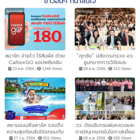
ข่าวอื่นๆ ที่น่าสนใจ
Automobile
Technology
สมาร์ท จ่ายไว ไร้สัมผัส ด้วย
“ศุภชัย” ปลัดกระทรวง อว.
CaltexGO แอปพลิเคชัน
ชูบทบาทการวิจัยและ
พร้อมรับโปรสุดปัง ส่วนลด
นวัตกรรมเพื่อมุ่งสู่สังคม
23 ส.ค. 2564 ,
1346 Views
08 ต.ค. 2568 ,
312 Views
รวมสูงสุด 180 บาท
คาร์บอนเป็นศูนย์ ในเวที STS
forum 2025 ณ เมืองเกียว
Travel
Technology
โต ประเทศญี่ปุ่น
สยามอะเมซิ่งพาร์ค รวบตึง
วว. ต้อนรับกรมฝนหลวงและ
ความสุขต้อนรับปิดเทอมกับ
การบินเกษตรในโอกาสเยี่ยม
เทศกาล Big October
ชมเครื่องมือ/วิธีการทดสอบ
27 ก.ย. 2566 ,
501 Views
09 ม.ค. 2568 ,
335 Views