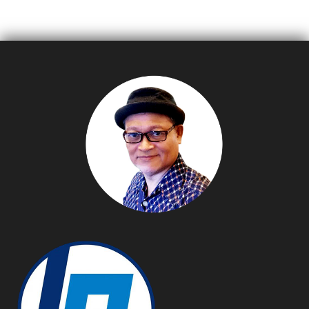
2023 เที่ยวสวนน้ำ-สวน
สารฝนหลวงทางเลือก
สนุกแบบฉ่ำ ๆ ฟินทั้งวันกับ
เครื่องเล่นมาตรฐานโลก เช็ค
อินจุดถ่ายรูปใหม่สุดชิค ชม
ฟรี!! การแสดงดนตรีและคัฟ
เวอร์แดนซ์จากชาวกระโปรง
บานขาสั้น ทุกวันเสาร์-
อาทิตย์ ตลอดเดือนตุลาคม