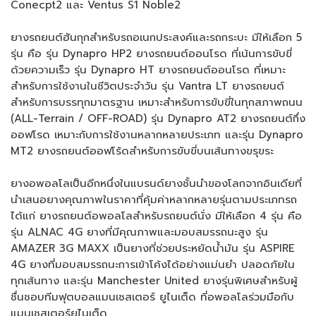
Conecpt2 และ Ventus S1 Noble2
ยางรถยนต์ฮันกุกสำหรับรถอเนกประสงค์และรถกระบะ มีให้เลือก 5
รุ่น คือ รุ่น Dynapro HP2 ยางรถยนต์ออนโรด ที่เน้นการขับขี่
ด้วยความเร็ว รุ่น Dynapro HT ยางรถยนต์ออนโรด ที่เหมาะ
สำหรับการใช้งานในชีวิตประจำวัน รุ่น Vantra LT ยางรถยนต์
สำหรับการบรรทุกมาตรฐาน เหมาะสำหรับการขับขี่ในทุกสภาพถนน
(ALL-Terrain / OFF-ROAD) รุ่น Dynapro AT2 ยางรถยนต์กึ่ง
ออฟโรด เหมาะกับการใช้งานหลากหลายประเภท และรุ่น Dynapro
MT2 ยางรถยนต์ออฟโร้ดสำหรับการขับขี่บนเส้นทางขรุขระ
ยางอพอลโลเป็นอีกหนึ่งในแบรนด์ยางชั้นนำของโลกจากอินเดียที่
นำเสนอยางคุณภาพในราคาที่คุ้มค่าหลากหลายรุ่นตามประเภทรถ
ได้แก่ ยางรถยนต์อพอลโลสำหรับรถยนต์นั่ง มีให้เลือก 4 รุ่น คือ
รุ่น ALNAC 4G ยางที่มีคุณภาพและมอบสมรรถนะสูง รุ่น
AMAZER 3G MAXX เป็นยางที่ช่วยประหยัดน้ำมัน รุ่น ASPIRE
4G ยางที่มอบสมรรถนะการเข้าโค้งได้อย่างแม่นยำ ปลอดภัยใน
ทุกเส้นทาง และรุ่น Manchester United ยางรุ่นพิเศษสำหรับผู้
ชื่นชอบทีมฟุตบอลแมนเชสเตอร์ ยูไนเต็ด ที่อพอลโลร่วมมือกับ
แมนเชสเตอร์ยูไนเต็ด