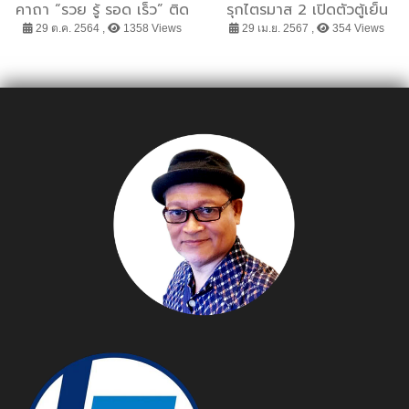
คาถา “รวย รู้ รอด เร็ว” ติด
รุกไตรมาส 2 เปิดตัวตู้เย็น
ของขลังให้คนไทย ฝ่าทุก
รุ่นใหม่ Multi-door HRF-
29 ต.ค. 2564 ,
1358 Views
29 เม.ย. 2567 ,
354 Views
วิกฤตด้วยความคิด
MD679 ตั้งเป้าปี 67 ดัน
สร้างสรรค์
ยอดขายตู้เย็นโต 36%