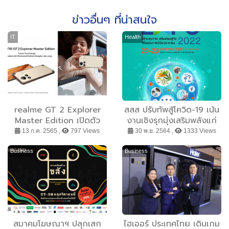
ข่าวอื่นๆ ที่น่าสนใจ
IT
Health
realme GT 2 Explorer
สสส ปรับทัพสู้โควิด-19 เน้น
Master Edition เปิดตัว
งานเชิงรุกมุ่งเสริมพลังแก่
ครั้งแรกในจีน ชูดีไซน์กระเป๋า
องค์กรและชุมชน พร้อมใช้
13 ก.ค. 2565 ,
797 Views
30 พ.ย. 2564 ,
1333 Views
เดินทาง (Travel Trunk
เทคโนโลยีดิจิทัลช่วยสื่อสาร-
Design)
ให้ความรู้ ล่าสุดหนุนจัดงาน
Business
Business
ไทยแลนด์ อินเตอร์เนชั่นแนล
เฮลท์ เอ็กซ์โป 2022
สมาคมโฆษณาฯ ปลุกเสก
ไฮเออร์ ประเทศไทย เดินเกม