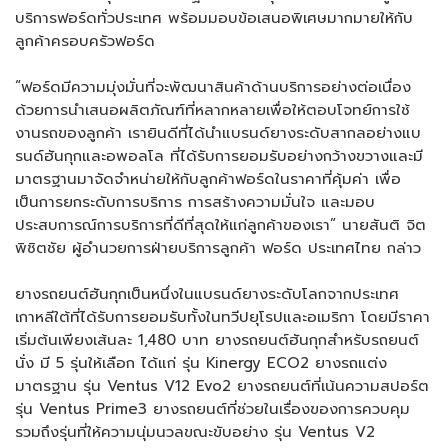
บริการฟอร์ดทั่วประเทศ พร้อมมอบข้อเสนอพิเศษมากมายให้กับ
ลูกค้าครอบครัวฟอร์ด
“ฟอร์ดมีความมุ่งมั่นที่จะพัฒนาสินค้าด้านบริการอย่างต่อเนื่อง
ด้วยการนำเสนอผลิตภัณฑ์ที่หลากหลายเพื่อให้ตอบโจทย์การใช้
งานรถของลูกค้า เรายินดีที่ได้นำแบรนด์ยางระดับสากลอย่างแบ
รนด์ฮันกุกและอพอลโล ที่ได้รับการยอมรับอย่างกว้างขวางและมี
มาตรฐานมาจัดจำหน่ายให้กับลูกค้าฟอร์ดในราคาที่คุ้มค่า เพื่อ
เป็นการยกระดับการบริการ การสร้างความมั่นใจ และมอบ
ประสบการณ์การบริการที่ดีที่สุดให้แก่ลูกค้าของเรา” นายสันติ จิต
พิชิตชัย ผู้อำนวยการฝ่ายบริการลูกค้า ฟอร์ด ประเทศไทย กล่าว
ยางรถยนต์ฮันกุกเป็นหนึ่งในแบรนด์ยางระดับโลกจากประเทศ
เกาหลีใต้ที่ได้รับการยอมรับทั้งในทวีปยุโรปและอเมริกา โดยมีราคา
เริ่มต้นเพียงเส้นละ 1,480 บาท ยางรถยนต์ฮันกุกสำหรับรถยนต์
นั่ง มี 5 รุ่นให้เลือก ได้แก่ รุ่น Kinergy ECO2 ยางรถแต่ง
มาตรฐาน รุ่น Ventus V12 Evo2 ยางรถยนต์ที่เน้นความสปอร์ต
รุ่น Ventus Prime3 ยางรถยนต์ที่ช่วยในเรื่องของการควบคุม
รวมถึงรุ่นที่ให้ความนุ่มนวลขณะขับอย่าง รุ่น Ventus V2