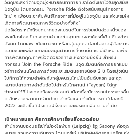
วัตถุประสงค์ตามจุดมุ่งหมายอันท้าทายที่เราได้ตั้งเอาไว้ในยุคสมัย
ปัจจุบัน โดยกิจกรรม Porsche Ride ตั้งใจสนับสนุนโครงการ
ใหม่ ๆ เพื่อประชาสัมพันธ์โครงการที่มีอยู่ในปัจจุบัน และส่งเสริมให้
เกิดการพัฒนาคุณภาพชีวิตอย่างทั่วถึง”
ปอร์เช่ตระหนักถึงบทบาทของแบรนด์ในการร่วมเป็นส่วนหนึ่งของ
พลเมืองโลกอันทรงคุณค่า และในฐานะขององค์กรที่เดินเคียงข้าง
สังคม โดยเฉพาะกับเยาวชน หรือกลุ่มบุคคลด้อยโอกาสผู้ต้องการ
ความช่วยเหลือ และสนับสนุนด้านการศึกษานั้น เรามีเป้าหมายเพื่อ
การพัฒนาคุณภาพชีวิตด้วยวิถีทางแห่งความยั่งยืน สำหรับ
กิจกรรม ‘Join the Porsche Ride’ มีจุดเริ่มต้นคือการออกแบบ
วิธีการดำเนินโครงการด้วยระยะเริ่มต้นอย่างน้อย 2 ปี โดยมุ่งเน้น
ไปที่การให้ความสำคัญกับกลุ่มคนรุ่นใหม่เป็นอันดับแรก และจุด
หมายปลายทางลำดับถัดไปสำหรับไทคานน์ (Taycan) ได้ถูก
กำหนดไว้ที่ประเทศสวิสเซอร์แลนด์ เมืองที่จะมีการรวมโครงการอื่น
ๆ อีกหลากหลายมาร่วมด้วย สำหรับแผนดำเนินการต่อไปของปี
2022 จะเกิดขึ้นที่ประเทศฝรั่งเศส และประเทศจีน ตามลำดับ
เป้าหมายแรก คือการศึกษาเรื่องสิ่งแวดล้อม
สำนักงานของปอร์เช่ที่เมืองไลพ์ซิก (Leipzig) รัฐ Saxony คือจุด
หมายแรกของการเดินทาง โดยปอร์เช่ บริษัทผู้ผลิตรถสปอร์ตแห่ง