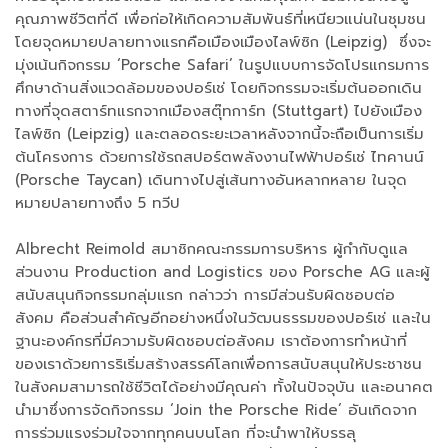
คุณภาพชีวิตที่ดี เพื่อก่อให้เกิดความสัมพันธ์ที่เหนียวแน่นในชุมชน
โดยจุดหมายปลายทางแรกคือเมืองเมืองไลพ์ซิก (Leipzig) ซึ่งจะ
มุ่งเน้นกิจกรรม ‘Porsche Safari’ ในรูปแบบการจัดโปรแกรมการ
ศึกษาด้านสิ่งแวดล้อมของปอร์เช่ โดยกิจกรรมจะเริ่มต้นออกเดิน
ทางที่จุดสตาร์ทแรกจากเมืองสตุ๊ทการ์ท (Stuttgart) ไปยังเมือง
ไลพ์ซิก (Leipzig) และตลอดระยะเวลาหลังจากนี้จะถือเป็นการเริ่ม
ต้นโครงการ ด้วยการใช้รถสปอร์ตพลังงานไฟฟ้าปอร์เช่ ไทคานน์
(Porsche Taycan) เดินทางไปสู่เส้นทางอันหลากหลาย ในจุด
หมายปลายทางถึง 5 ทวีป
Albrecht Reimold สมาชิกคณะกรรมการบริหาร ผู้กำกับดูแล
ส่วนงาน Production and Logistics ของ Porsche AG และผู้
สนับสนุนกิจกรรมกลุ่มแรก กล่าวว่า การมีส่วนรับผิดชอบต่อ
สังคม คือส่วนสำคัญอีกอย่างหนึ่งในวัฒนธรรมของปอร์เช่ และใน
ฐานะองค์กรที่มีความรับผิดชอบต่อสังคม เราต้องการทำหน้าที่
ของเราด้วยการริเริ่มสร้างสรรค์โลกเพื่อการสนับสนุนให้ประชาชน
ในสังคมสามารถใช้ชีวิตได้อย่างมีคุณค่า ทั้งในปัจจุบัน และอนาคต
นำมาซึ่งการจัดกิจกรรม ‘Join the Porsche Ride’ อันเกิดจาก
การร่วมแรงร่วมใจจากทุกคนบนโลก ที่จะนำพาให้บรรลุ