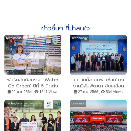
ข่าวอื่นๆ ที่น่าสนใจ
Automobile
Technology
ฟอร์ดจัดกิจกรรม ‘Water
วว. จับมือ กกพ. เชื่อมโยง
Go Green’ ปีที่ 6 ติดตั้ง
งานวิจัยพัฒนา ขับเคลื่อน
อุปกรณ์พลังงานแสง
การจัดการพลังงาน/สิ่ง
21 พ.ย. 2564 ,
1341 Views
27 ก.พ. 2566 ,
534 Views
อาทิตย์ ช่วยจัดการน้ำ ไฟ
แวดล้อม อย่างยั่งยืน
ส่องสว่าง พร้อมมอบชั้นปลูก
Technology
Business
ผักเพื่อเป็นต้นแบบให้แก่
ชุมชน