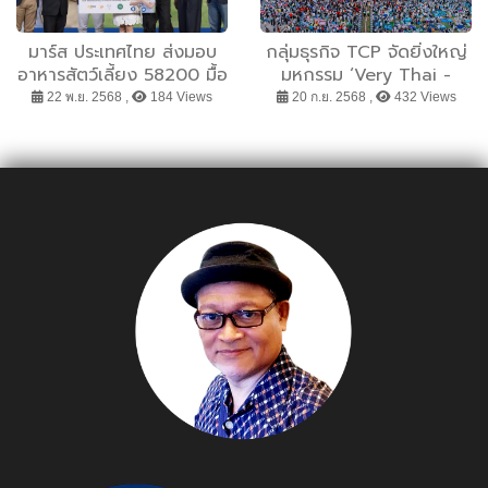
มาร์ส ประเทศไทย ส่งมอบ
กลุ่มธุรกิจ TCP จัดยิ่งใหญ่
อาหารสัตว์เลี้ยง 58200 มื้อ
มหกรรม ‘Very Thai -
พร้อมสานต่อโครงการ
Dian Feng Music
22 พ.ย. 2568 ,
184 Views
20 ก.ย. 2568 ,
432 Views
SWAP ปีที่ 5 เพื่อสนับสนุน
Festival 2025’ ปีที่ 3
คุณภาพชีวิตสัตว์เลี้ยงและ
เรดบูลยกทัพศิลปินและ
สิ่งแวดล้อม
วัฒนธรรมไทยสู่เวทีระดับ
นานาชาติ