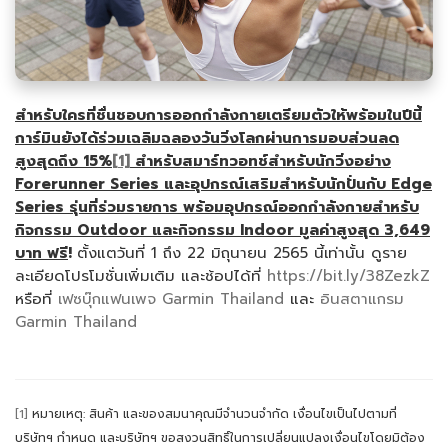
สำหรับใครที่ชื่นชอบการออกกำลังกายเตรียมตัวให้พร้อมในปีนี้
การ์มินยังได้ร่วมเฉลิมฉลองวันวิ่งโลกผ่านการมอบ
ส่วน
ลด
สูงสุดถึง
15
%
[1]
สำหรับสมาร์ทวอทช์สำหรับนักวิ่งอย่าง
Forerunner Series
และอุปกรณ์เสริมสำหรับนักปั่นกับ
Edge
Series
รุ่นที่ร่วมรายการ พร้อมอุปกรณ์ออกกำลังกายสำหรับ
กิจกรรม
Outdoor
และกิจกรรม
Indoor
มูลค่าสูงสุด
3,649
บาท ฟรี
!
ตั้งแตวันที่ 1 ถึง 22 มิถุนายน 2565 นี้เท่านั้น ดูราย
ละเอียดโปรโมชั่นเพิ่มเติม และช้อปได้ที่
https://bit.ly/38ZezkZ
หรือที่
เฟซบุ๊กแฟนเพจ Garmin Thailand
และ
อินสตาแกรม
Garmin Thailand
[1]
หมายเหตุ: สินค้า และของสมนาคุณมีจำนวนจำกัด เงื่อนไขเป็นไปตามที่
บริษัทฯ กำหนด และบริษัทฯ ขอสงวนสิทธิ์ในการเปลี่ยนแปลงเงื่อนไขโดยมิต้อง