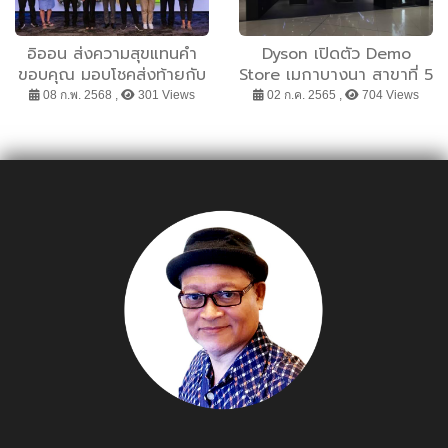
อิออน ส่งความสุขแทนคำ
Dyson เปิดตัว Demo
ขอบคุณ มอบโชคส่งท้ายกับ
Store เมกาบางนา สาขาที่ 5
แคมเปญ ช้อป ลุ้นโชค กับอิ
ในประเทศไทย นำเสนอ
08 ก.พ. 2568 ,
301 Views
02 ก.ค. 2565 ,
704 Views
ออน ครั้งที่ 3
ประสบการณ์เทคโนโลยี ที่ให้
ทุกคนได้ลองใช้จริงทุก
ผลิตภัณฑ์