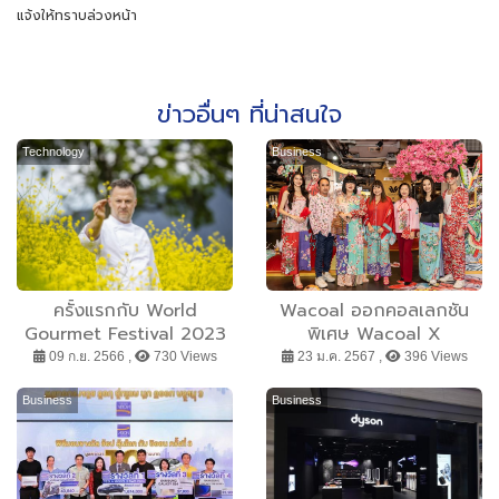
แจ้งให้ทราบล่วงหน้า
ข่าวอื่นๆ ที่น่าสนใจ
Technology
Business
ครั้งแรกกับ World
Wacoal ออกคอลเลกชัน
Gourmet Festival 2023
พิเศษ Wacoal X
Samui Edition เทศกาล
Phannapast Chinese
09 ก.ย. 2566 ,
730 Views
23 ม.ค. 2567 ,
396 Views
อาหารมิชลินสตาร์ระดับโลก
New Year 2024 “Step in
บนเกาะสมุย ณ ห้องอาหาร
to My Dreams” แต่งตัว
Business
Business
ทรี ท็อปส์ โรงแรมอนันตรา
สวย..ช่วยเสริมทรัพย์ ต้อนรับ
ลาวาณา
ตรุษจีน พร้อมเปิด Pop Up
Store ใจกลาง
สยามเซ็นเตอร์