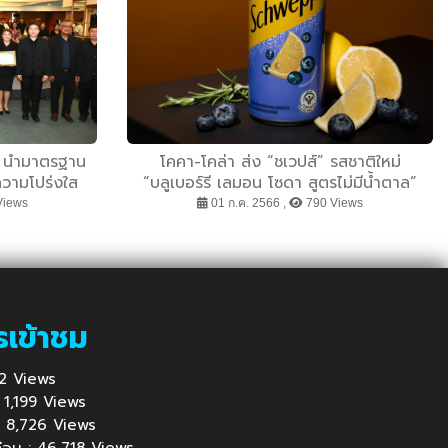
ิต นำมาตรฐาน
โคคา-โคล่า ส่ง “ชเวปส์” รสชาติใหม่
วามโปร่งใส
“บลูเบอร์รี เลมอน โซดา สูตรไม่มีน้ำตาล”
งถิ่น
เอาใจคนรุ่นใหม่วัยทำงานด้วยรสชาติที่ผสาน
Views
01 ก.ค. 2566 ,
790 Views
ความหวานอมเปรี้ยว อร่อยลงตัวแบบไม่มี
แคลอรี
รเข้าชม
712 Views
 : 1,199 Views
้ : 8,726 Views