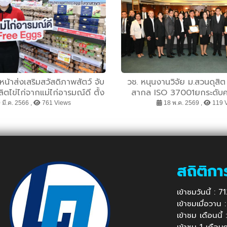
นหน้าส่งเสริมสวัสดิภาพสัตว์ จับ
วช. หนุนงานวิจัย ม.สวนดุส
ิตไข่ไก่จากแม่ไก่อารมณ์ดี ตั้ง
สากล ISO 37001ยกระดับค
ับซื้อ-จำหน่าย ในราคาที่เอื้อม
องค์กรปกครองส่วนท้อ
มี.ค. 2566 ,
761 Views
18 พ.ค. 2569 ,
119 
่ผู้บริโภคและผู้ประกอบการ
สถิติกา
เข้าชมวันนี้ : 
เข้าชมเมื่อวาน
เข้าชม เดือนนี