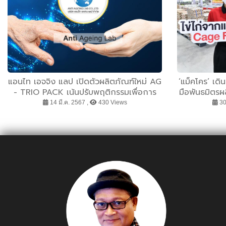
แอนไท เอจจิง แลป เปิดตัวผลิตภัณฑ์ใหม่ AG
‘แม็คโคร’ เดิ
- TRIO PACK เน้นปรับพฤติกรรมเพื่อการ
มือพันธมิตรผล
ป้องกัน ตอบรับการแพทย์เวชศาสตร์วิถีชีวิต
เป้าขยายการร
14 มี.ค. 2567 ,
430 Views
30 
Life Style Medicine
ถึงได้แก