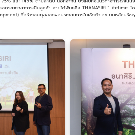
ต 75% และ 149% ตามลำดับ นอกจากนี้ ยังเผยถึงแนวทางการดำเนินงานใน
ลอดระยะเวลาการเป็นลูกค้า ภายใต้พันธกิจ THANASIRI “Lifetime Total 
opment) ที่สร้างสมดุลของผลประกอบการในเชิงตัวเลข บนหลักปรัชญาเศ