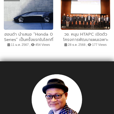
พร้อมผลตอบแทนที่มั่นคง
ฮอนด้า นำเสนอ “Honda 0
วช. หนุน HTAPC เปิดตัว
Series” เป็นครั้งแรกในโลกที่
โครงการพัฒนาแผนเฉพาะ
งาน CES 2024 นำโดย
กิจและแผนบริหารจัดการ
11 ม.ค. 2567 ,
454 Views
28 ธ.ค. 2568 ,
177 Views
ยนตรกรรมไฟฟ้า Global
อากาศสะอาด เสริมศักยภาพ
EV Concept Model 2 รุ่น
กรุงเทพมหานครรับมือ
ใหม่ – พร้อมเปิดตัวโลโก้ H
ปัญหาฝุ่น PM2.5 อย่าง
Mark ใหม่ดีไซน์สุดพิเศษ
ยั่งยืน
เพื่อยานยนต์ไฟฟ้าเจเนอเร
ชันใหม่ของฮอนด้า –