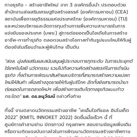
ทางธุรกิจ - สร้างอาชีพใหม่ จาก 3 องค์กรชั้นนำ ประกอบด้วย
สำนักงานส่งเสริมเศรษฐกิจสร้างสรรค์ (องค์การมหาชน) (CEA)
สถาบันเพื่อการยุติธรรมแห่งประเทศไทย (องค์การมหาชน) (TIJ)
และหน่วยบริหารและจัดการทุนด้านการเพิ่มความสามารถในการ
แข่งขันของประเทศ (บพข.) สู่การต่อยอดเป็นไอเดียในการสร้าง
อาชีพ-การทำธุรกิจ ตลอดจนสร้างโอกาสทำกินรูปแบบใหม่ให้กับผู้
ต้องขังในเรือนจำและผู้พ้นโทษ เป็นต้น
"สจล. มุ่งส่งเสริมและสนับสนุนผู้ประกอบการทุกระดับ ในการประยุกต์
ใช้เทคโนโลยี นวัตกรรม รวมไปถึงความคิดสร้างสรรค์ในการดำเนิน
ธุรกิจ ทั้งด้านการพัฒนาสินค้าและบริการที่สามารถสร้างความแปลก
ใหม่ให้สินค้า เพื่อสร้างจุดขายให้กับผู้บริโภค อีกทั้งยังสามารถนำมา
ต่อยอดในการตลาดใหม่ๆ เพื่อสร้างการเติบโตทางธุรกิจแบบก้าว
กระโดด"
รศ. ดร.อนุวัฒน์
กล่าวทิ้งท้าย
ทั้งนี้ งานตลาดนวัตกรรมสร้างอาชีพ “เคเอ็มไอทีแอล อินโนเก็ต
2022” (KMITL INNOKET 2022) จัดขึ้นเมื่อเร็วๆ นี้ ที่
ศูนย์การค้าสามย่าน มิตรทาวน์ กรุงเทพฯ สอบถามข้อมูลเพิ่มเติม
หรือตามติดแรงบันดาลใจในการพัฒนานวัตกรรมสร้างอาชีพทาง