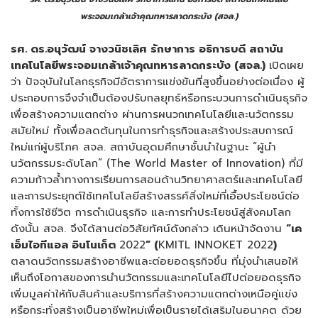
พระจอมเกล้าเจ้าคุณทหารลาดกระบัง (สจล.)
รศ. ดร.อนุวัฒน์ จางวนิชเลิศ รักษาการ อธิการบดี สถาบัน
เทคโนโลยีพระจอมเกล้าเจ้าคุณทหารลาดกระบัง (สจล.)
เปิดเผย
ว่า ปัจจุบันในโลกธุรกิจมีอัตราการแข่งขันที่สูงขึ้นอย่างต่อเนื่อง ผู้
ประกอบการจึงจำเป็นต้องปรับกลยุทธ์หรือกระบวนการดำเนินธุรกิจ
เพื่อสร้างความแตกต่าง ผ่านการผนวกเทคโนโลยีและนวัตกรรม
สมัยใหม่ ทั้งเพื่อลดต้นทุนในการทำธุรกิจและสร้างประสบการณ์
ใหม่แก่ผู้บริโภค สจล. สถาบันอุดมศึกษาชั้นนำในฐานะ “ผู้นำ
นวัตกรรมระดับโลก” (The World Master of Innovation) ที่มี
ความก้าวล้ำทางการเรียนการสอนด้านวิทยาศาสตร์และเทคโนโลยี
และการประยุกต์ใช้เทคโนโลยีสร้างสรรค์สิ่งใหม่ที่เอื้อประโยชน์ต่อ
ทั้งการใช้ชีวิต การดำเนินธุรกิจ และการทำประโยชน์สู่สังคมโลก
ดังนั้น สจล. จึงได้สานต่อวิสัยทัศน์ดังกล่าว เดินหน้าจัดงาน
“เค
เอ็มไอทีแอล อินโนเก็ต
2022
” (
KMITL INNOKET 2022
)
ตลาดนวัตกรรมสร้างอาชีพและต่อยอดธุรกิจขึ้น ที่มุ่งนำเสนอให้
เห็นถึงโอกาสของการนำนวัตกรรมและเทคโนโลยีไปต่อยอดธุรกิจ
เพิ่มมูลค่าให้กับสินค้าและบริการที่สร้างความแตกต่างเหนือคู่แข่ง
หรือกระทั่งสร้างเป็นอาชีพใหม่เพื่อเป็นรายได้เสริมในอนาคต ด้วย