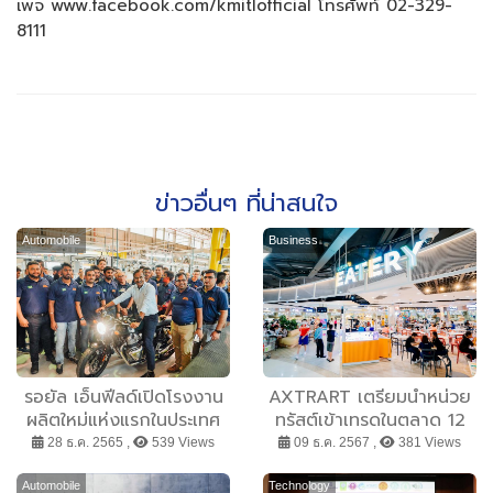
เพจ www.facebook.com/kmitlofficial โทรศัพท์ 02-329-
8111
ข่าวอื่นๆ ที่น่าสนใจ
Automobile
Business
รอยัล เอ็นฟีลด์เปิดโรงงาน
AXTRART เตรียมนำหน่วย
ผลิตใหม่แห่งแรกในประเทศ
ทรัสต์เข้าเทรดในตลาด 12
บราซิล ตอกย้ำความมุ่งมั่น
ธันวาคมนี้ สู่การเติบโตจาก
28 ธ.ค. 2565 ,
539 Views
09 ธ.ค. 2567 ,
381 Views
ระยะยาวต่อภูมิภาคอเมริกา
สินทรัพย์คุณภาพสูง ขยาย
โอกาสการลงทุนที่กว้างกว่า
Automobile
Technology