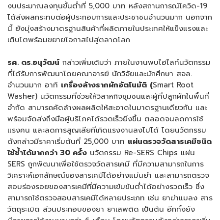
งบประมาณลงทุนขั้นต่ำที่ 5,000 บาท หลังสถานการณ์โควิด-19
ได้ส่งผลกระทบต่อผู้ประกอบการและประชาชนจำนวนมาก นอกจาก
นี้ ยังมุ่งสร้างมาตรฐานสินค้าที่ผลิตภายในประเทศให้แข็งแรงและ
เติบโตพร้อมขยายโอกาสไปสู่ตลาดโลก
รศ. ดร.อนุวัฒน์
กล่าวเพิ่มเติมว่า ภายในงานพบไฮไลท์นวัตกรรม
ที่ได้รับการพัฒนาโดยคณาจารย์ นักวิจัยและนักศึกษา สจล.
จำนวนมาก อาทิ
เครื่องล้างรากผักอัตโนมัติ
(
Smart Root
Washer) นวัตกรรมที่ช่วยให้วิสาหกิจชุมชนและผู้ที่ปลูกผักในพื้นที่
จำกัด สามารถคัดล้างผลผลิตให้สะอาดในมาตรฐานเดียวกัน และ
พร้อมจัดส่งถึงมือผู้บริโภคได้รวดเร็วยิ่งขึ้น ตลอดจนลดการใช้
แรงคน และลดการสูญเสียที่เกิดแรงงานลงไปได้ โดยนวัตกรรม
ดังกล่าวมีราคาเริ่มต้นที่ 25,000 บาท
แผ่นตรวจวัดสารเคมีชนิด
ใช้ซ้ำได้มากกว่า 30 ครั้ง
นวัตกรรม Re-SERS Chips แผ่น
SERS ถูกพัฒนาเพื่อใช้ตรวจวัดสารเคมี ที่มีความสามารถในการ
วิเคราะห์เอกลักษณ์ของสารเคมีได้อย่างแม่นยำ และสามารถตรวจ
สอบร่องรอยของสารเคมีที่มีความเข้มข้นต่ำได้อย่างรวดเร็ว ซึ่ง
สามารถใช้ตรวจสอบสารเคมีได้หลายประเภท เช่น ยาฆ่าแมลง สาร
วัตถุระเบิด ส่วนประกอบของยา ยาเสพติด เป็นต้น อีกทั้งยัง