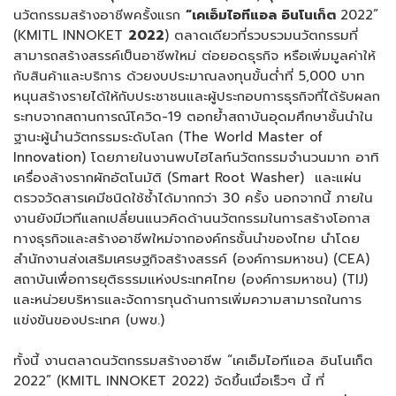
นวัตกรรมสร้างอาชีพครั้งแรก
“เคเอ็มไอทีแอล อินโนเก็ต
2022”
(KMITL INNOKET
2022
) ตลาดเดียวที่รวบรวมนวัตกรรมที่
สามารถสร้างสรรค์เป็นอาชีพใหม่ ต่อยอดธุรกิจ หรือเพิ่มมูลค่าให้
กับสินค้าและบริการ ด้วยงบประมาณลงทุนขั้นต่ำที่ 5,000 บาท
หนุนสร้างรายได้ให้กับประชาชนและผู้ประกอบการธุรกิจที่ได้รับผลก
ระทบจากสถานการณ์โควิด-19 ตอกย้ำสถาบันอุดมศึกษาชั้นนำใน
ฐานะผู้นำนวัตกรรมระดับโลก (The World Master of
Innovation) โดยภายในงานพบไฮไลท์นวัตกรรมจำนวนมาก อาทิ
เครื่องล้างรากผักอัตโนมัติ (Smart Root Washer) และแผ่น
ตรวจวัดสารเคมีชนิดใช้ซ้ำได้มากกว่า 30 ครั้ง นอกจากนี้ ภายใน
งานยังมีเวทีแลกเปลี่ยนแนวคิดด้านนวัตกรรมในการสร้างโอกาส
ทางธุรกิจและสร้างอาชีพใหม่จากองค์กรชั้นนำของไทย นำโดย
สำนักงานส่งเสริมเศรษฐกิจสร้างสรรค์ (องค์การมหาชน) (CEA)
สถาบันเพื่อการยุติธรรมแห่งประเทศไทย (องค์การมหาชน) (TIJ)
และหน่วยบริหารและจัดการทุนด้านการเพิ่มความสามารถในการ
แข่งขันของประเทศ (บพข.)
ทั้งนี้ งานตลาดนวัตกรรมสร้างอาชีพ “เคเอ็มไอทีแอล อินโนเก็ต
2022” (KMITL INNOKET 2022) จัดขึ้นเมื่อเร็วๆ นี้ ที่