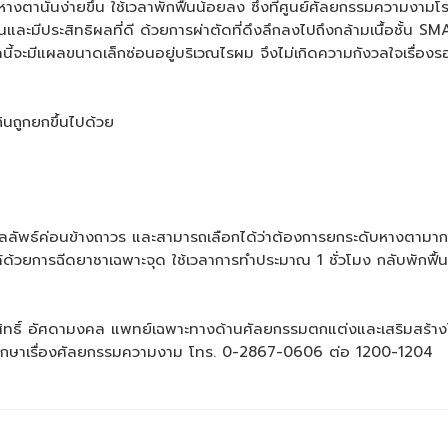
งหางตานั้นง่ายขึ้น ใช้เวลาพักฟื้นน้อยลง ซึ่งที่ศูนย์ศัลยกรรมควา
ะมีประสิทธิผลที่ดี ด้วยการผ่าตัดที่ดึงลึกลงไปถึงกล้ามเนื้อชั้น SMAS 
้จะมีแผลขนาดเล็กซ่อนอยู่บริเวณไรผม จึงไม่เกิดความกังวลใจเรื่อง
กินถูกยกขึ้นไปด้วย
ลัพธ์ค่อนข้างถาวร และสามารถเลือกได้ว่าต้องการยกระดับหางตามากน้อ
การฉีดยาชาเฉพาะจุด ใช้เวลาการทำประมาณ 1 ชั่วโมง กลับพักฟื้นที่บ้า
ิทธิ์ อัศดามงคล แพทย์เฉพาะทางด้านศัลยกรรมตกแต่งและเสริมสร้
ปรึกษาเรื่องศัลยกรรมความงาม โทร. 0-2867-0606 ต่อ 1200-1204