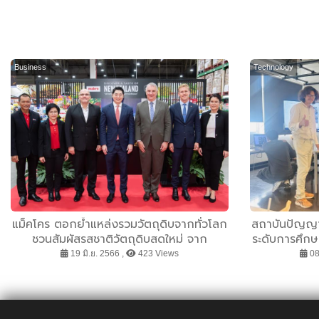
Business
Technology
แม็คโคร ตอกย้ำแหล่งรวมวัตถุดิบจากทั่วโลก
สถาบันปัญญา
ชวนสัมผัสรสชาติวัตถุดิบสดใหม่ จาก
ระดับการศึกษ
นิวซีแลนด์ รับเทรนด์รักสุขภาพแรงไม่แผ่ว
19 มิ.ย. 2566 ,
423 Views
08