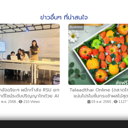
ข่าวอื่นๆ ที่น่าสนใจ
Business
อัจฉริยะฯ ผนึกกำลัง RSU ยก
Talaadthai Online (ตลาดไท
าดีไซน์ระดับปริญญาโทด้วย AI
แน่นโปรโมชั่นกระเช้าผลไม้ส
เทศกาลแห่งความสุขส่ง
 พ.ย. 2568 ,
210 Views
03 ธ.ค. 2565 ,
1127 