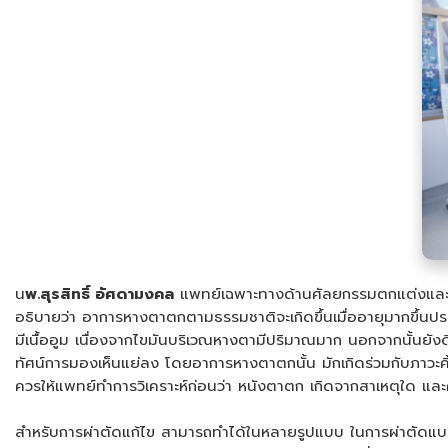
น
พ.สุรสิทธิ์ อัศดามงคล
แพทย์เฉพาะทางด้านศัลยกรรมตกแต่งและเส
อธิบายว่า อาการหางตาตกตามธรรมชาติจะเกิดขึ้นเมื่ออายุมากขึ้นป
มีเนื้ออูม เนื่องจากไขมันบริเวณหางตามีปริมาณมาก นอกจากนั้นยังด
ทัศน์การมองเห็นแย่ลง โดยอาการหางตาตกนั้น มักเกิดร่วมกับภาวะคิ้ว
ควรให้แพทย์ทำการวิเคราะห์ก่อนว่า หนังตาตก เกิดจากสาเหตุใด แล
สำหรับการผ่าตัดแก้ไข สามารถทำได้ในหลายรูปแบบ ในการผ่าตัดแบบดั