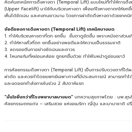
คิดค้นเทคนิคการดึงหางตา (Temporal Lift) แบบใหม่ที่ทำให้การดึ
(Upper Facelift) มาใช้กับบริเวณหางตา เพื่อแก้ไขหางตาตกให้ยกขึ้นแล
เห็นได้ชัดเจน และคงทนยาวนาน โดยการผ่าตัดดึงหางตาด้วยเทคนิคนี
ข้อดีของการดึงหางตา (Temporal Lift) เทคนิคบางมด
1. ทำให้บริเวณหางตาที่ตก ยกขึ้น ชั้นตาดูชัดขึ้น เพราะหนังตาส่วนเ
2. ทำให้หางคิ้วที่ตก ยกขึ้นอย่างพอดีและให้ความเป็นธรรมชาติ
3. ลดรอยตีนกาอย่างชัดเจนและถาวร
4. โหนกแก้มที่หย่อนคล้อย ถูกยกขึ้นด้วย ทำให้ใบหน้าดูอ่อนเยาว์
การศัลยกรรมดึงหางตา (Temporal Lift) เป็นการปรับดวงตาที่ได้ผล
ผ่าตัด และควรทำโดยแพทย์เฉพาะทางที่มีประสบการณ์ สามารถทำได้ด้วย
และงดออกกำลังกายในช่วง 2 สัปดาห์แรก
“มั่นใจยิ่งกว่าที่โรงพยาบาลบางมด”
บทความสุขภาพโดย : นพ.สุรส
ศัลยกรรมตกแต่ง – เสริมสวย แห่งอเมริกา ญี่ปุ่น และนานาชาติ 