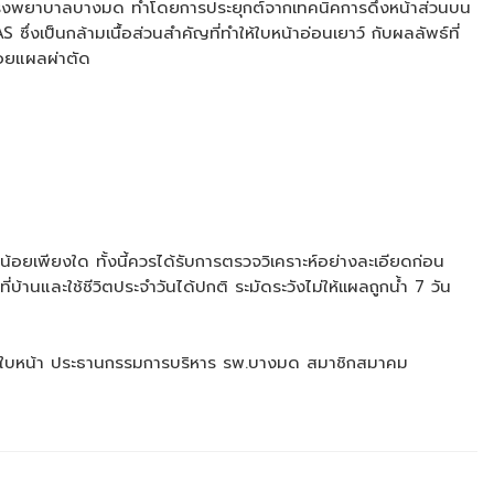
มงามโรงพยาบาลบางมด ทำโดยการประยุกต์จากเทคนิคการดึงหน้าส่วนบน
ซึ่งเป็นกล้ามเนื้อส่วนสำคัญที่ทำให้ใบหน้าอ่อนเยาว์ กับผลลัพธ์ที่
รอยแผลผ่าตัด
ยเพียงใด ทั้งนี้ควรได้รับการตรวจวิเคราะห์อย่างละเอียดก่อน
นและใช้ชีวิตประจำวันได้ปกติ ระมัดระวังไม่ให้เเผลถูกน้ำ 7 วัน
างใบหน้า ประธานกรรมการบริหาร รพ.บางมด สมาชิกสมาคม