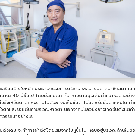
ริมสร้างใบหน้า ประธานกรรมการบริหาร รพ.บางมด สมาชิกสมาคมศัลย
ระมาณ 40 ปีขึ้นไป โดยมีลักษณะ คือ หางตาอยู่ระดับต่ำกว่าหัวตาอย่า
ึงรั้งให้ชั้นตาตกลงตามไปด้วย จนเห็นชั้นตาไม่ชัดหรือชั้นตาหลบใน ทำ
ตกและรอยตีนกาบริเวณหางตา นอกจากนี้แล้วยังอาจเกิดขึ้นตั้งแต่กำเนิด
ะควรรักษาอย่างไร
้งเดิม จะทำการผ่าตัดโดยเริ่มจากใบหูขึ้นไป หลบอยู่บริเวณด้านในขอ