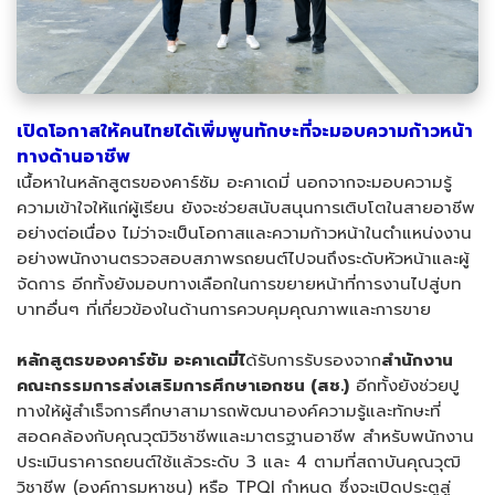
เปิดโอกาสให้คนไทยได้เพิ่มพูนทักษะที่จะมอบความก้าวหน้า
ทางด้านอาชีพ
เนื้อหาในหลักสูตรของคาร์ซัม อะคาเดมี่ นอกจากจะมอบความรู้
ความเข้าใจให้แก่ผู้เรียน ยังจะช่วยสนับสนุนการเติบโตในสายอาชีพ
อย่างต่อเนื่อง ไม่ว่าจะเป็นโอกาสและความก้าวหน้าในตำแหน่งงาน
อย่างพนักงานตรวจสอบสภาพรถยนต์ไปจนถึงระดับหัวหน้าและผู้
จัดการ อีกทั้งยังมอบทางเลือกในการขยายหน้าที่การงานไปสู่บท
บาทอื่นๆ ที่เกี่ยวข้องในด้านการควบคุมคุณภาพและการขาย
หลักสูตรของคาร์ซัม อะคาเดมี่ไ
ด้รับการรับรองจาก
สำนักงาน
คณะกรรมการส่งเสริมการศึกษาเอกชน (สช.)
อีกทั้งยังช่วยปู
ทางให้ผู้สำเร็จการศึกษาสามารถพัฒนาองค์ความรู้และทักษะที่
สอดคล้องกับคุณวุฒิวิชาชีพและมาตรฐานอาชีพ สำหรับพนักงาน
ประเมินราคารถยนต์ใช้แล้วระดับ 3 และ 4 ตามที่สถาบันคุณวุฒิ
วิชาชีพ (องค์การมหาชน) หรือ TPQI กำหนด ซึ่งจะเปิดประตูสู่