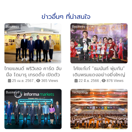
ข่าวอื่นๆ ที่น่าสนใจ
Business
Business
ไทยแลนด์ พริวิเลจ คาร์ด จับ
โค้ชเก๋เก๋ ”ธมนันท์ พุ่มกัน”
มือ ไดมารุ เทรดดิ้ง เปิดตัว
เดินพรมแดงอย่างยิ่งใหญ่
Information Center ป๊อ
ใน Bangkok Fashion
25 เม.ย. 2567 ,
365 Views
22 มิ.ย. 2566 ,
876 Views
ปอัพบูธ มุ่งขยายฐานสมาชิก
Concert Heart to Heart
ชาวต่างชาติที่ต้องการพำนัก
ณ Show Dc พระราม 9
Business
Technology
ระยะยาวในไทย