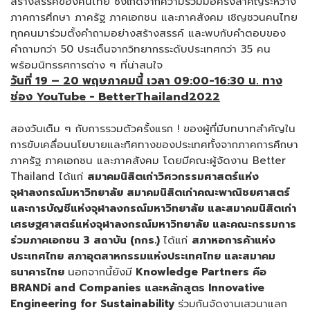
สร้างสรรค์ของคนไทย ซึ่งเกิดจากความร่วมมือครั้งสำคัญระหว่าง
ภาคการศึกษา ภาครัฐ ภาคเอกชน และภาคสังคม เชิญชวนคนไทย
ทุกคนมาร่วมตั้งคำถามอย่างสร้างสรรค์ และพบกับคำตอบของ
คำถามกว่า 50 ประเด็นจากวิทยากรระดับประเทศกว่า 35 คน
พร้อมนิทรรศการต่าง ๆ ที่น่าสนใจ
วันที่
19
–
20
พฤษภาคมนี้ เวลา
09
:
00
-
16
:
30
น.
ทาง
ช่อง
YouTube - BetterThailand2022
สองวันเต็ม ๆ กับการรวมตัวครั้งแรก ! ของผู้ที่มีบทบาทสำคัญใน
การขับเคลื่อนนโยบายและทิศทางของประเทศทั้งจากภาคการศึกษา
ภาครัฐ ภาคเอกชน และภาคสังคม โดยมีคณะผู้จัดงาน Better
Thailand ได้แก่
สมาคมนิสิตเก่าวิศวกรรมศาสตร์แห่ง
จุฬาลงกรณ์มหาวิทยาลัย สมาคมนิสิตเก่าคณะพาณิชยศาสตร์
และการบัญชีแห่งจุฬาลงกรณ์มหาวิทยาลัย และสมาคมนิสิตเก่า
เศรษฐศาสตร์แห่งจุฬาลงกรณ์มหาวิทยาลัย และคณะกรรมการ
ร่วมภาคเอกชน
3
สถาบัน (กกร.)
ได้แก่
สภาหอการค้าแห่ง
ประเทศไทย สภาอุตสาหกรรมแห่งประเทศไทย และสมาคม
ธนาคารไทย
นอกจากนี้ยังมี
Knowledge Partners
คือ
BRANDi and Companies
และหลักสูตร
Innovative
Engineering for Sustainability
ร่วมกันจัดงานเสวนาแลก