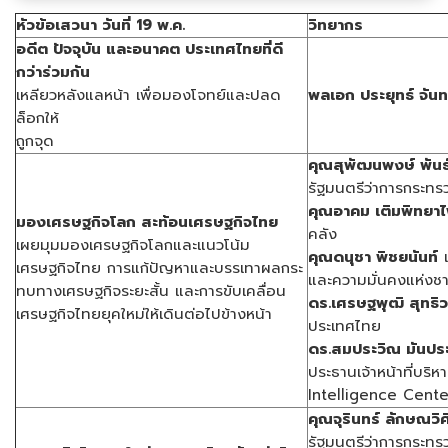
หัวข้อเสวนา วันที่
19
พ.ค.
วิทยากร
อดีต ปัจจุบัน และอนาคต ประเทศไทยที่ดี
กว่าร่วมกัน
เหลียวหลังแลหน้า เพื่อมองโจทย์และปลด
พลเอก ประยุทธ์ จันท
ล็อกให้
ถูกจุด
คุณสุพัฒนพงษ์ พันธ์
รัฐมนตรีว่าการกระท
คุณอาคม เติมพิทยาไ
มองเศรษฐกิจโลก สะท้อนเศรษฐกิจไทย
คลัง
เผยมุมมองเศรษฐกิจโลกและแนวโน้ม
คุณดนุชา พิชยนันท์
เ
เศรษฐกิจไทย การแก้ปัญหาและบรรเทาผลกระ
และความมั่นคงแห่งชา
ทบทางเศรษฐกิจระยะสั้น และการขับเคลื่อน
ดร.เศรษฐพุฒิ สุทธิ
เศรษฐกิจไทยยุคใหม่ให้เดินต่อไปข้างหน้า
ประเทศไทย
ดร.สมประวิณ มันประ
ประธานเจ้าหน้าที่บร
Intelligence Cente
คุณจุรินทร์ ลักษณวิศ
รัฐมนตรีว่าการกระทร