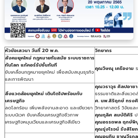
หัวข้อเสวนา วันที่
20
พ.ค.
วิทยากร
สังคมยุคใหม่ กฎหมายทันสมัย ระบบราชการ
ทันโลก แก้คอร์รัปชั่นทันที
คุณวิษณุ เครืองาม
ร
ขับเคลื่อนกฎหมายยุคใหม่ เพื่อสนับสนุนธุรกิจ
และการพัฒนา
คุณวราวุธ ศิลปอาชา
สิ่งแวดล้อมยุคใหม่ เติบโตไปพร้อมกับ
ธรรมชาติและสิ่งแวด
เศรษฐกิจ
ศ. นพ.สิริฤกษ์ ทรงศิ
ลดโลกร้อน เพิ่มพลังงานสะอาด และเยียวยา
วิทยาศาสตร์ วิจัยแล
ระบบนิเวศ ขับเคลื่อนเศรษฐกิจชีวภาพ
คุณกุลิศ สมบัติศิริ
ปล
เศรษฐกิจหมุนเวียนและเศรษฐกิจสีเขียว
คุณอรรถพล ฤกษ์พิบู
คุณรุ่งโรจน์ รังสิโย
คุณอนุทิน ชาญวีรกูล