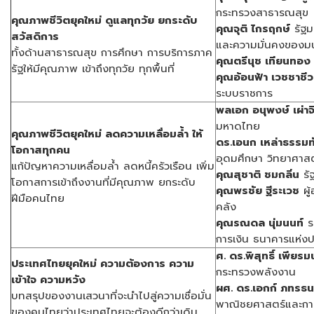
กระทรวงสาธารณสุข
คุณภาพชีวิตยุคใหม่ ดูแลทุกวัย ยกระดับ
คุณจุติ ไกรฤกษ์
รัฐม
สวัสดิการ
และความมั่นคงของมน
ทั้งด้านสาธารณสุข การศึกษา การบริการภาค
คุณตรีนุช เทียนทอง
รัฐให้มีคุณภาพ เข้าถึงทุกวัย ทุกพื้นที่
คุณอ้อนฟ้า เวชชาชีว
ระบบราชการ
พลเอก อนุพงษ์ เผ่าจ
มหาดไทย
คุณภาพชีวิตยุคใหม่ ลดความเหลื่อมล้ำ ให้
ดร.เอนก เหล่าธรรมท
โอกาสทุกคน
อุดมศึกษา วิทยาศาสต
แก้ปัญหาความเหลื่อมล้ำ ลดหนี้ครัวเรือน เพิ่ม
คุณสุชาติ ชมกลิ่น
รั
โอกาสการเข้าถึงงานที่มีคุณภาพ ยกระดับ
คุณพรชัย ฐีระเวช
ผู
ฝีมือคนไทย
คลัง
คุณรณดล นุ่มนนท์
รอ
การเงิน ธนาคารแห่ง
ศ. ดร.พิสุทธิ์ เพียร
ประเทศไทยยุคใหม่ ความต้องการ ความ
กระทรวงพลังงาน
เข้าใจ ความหวัง
ผศ. ดร.เอกก์ ภทรธ
บทสรุปของงานเสวนาที่จะนำไปสู่ความเชื่อมั่น
พาณิชยศาสตร์และการ
ของคนไทยว่าประเทศไทยจะต้องดีกว่าเดิม