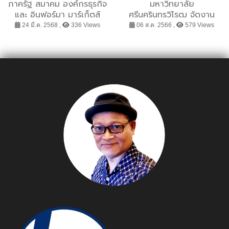
ภาครัฐ สมาคม องค์กรธุรกิจ
มหาวิทยาลัย
และ อินฟอร์มา มาร์เก็ตส์
ศรีนครินทรวิโรฒ จัดงาน
ประกาศความร่วมมือ
ปฐมนิเทศต้อนรับนิสิตใหม่
24 มี.ค. 2568 ,
336 Views
06 ส.ค. 2566 ,
579 Views
สนับสนุน การจัดงานแสดง
และค่ายเสริมสร้างอัตลักษณ์
สินค้ากลุ่มอุตสาหกรรม
นิสิตประจำปีการศึกษา 2566
สำคัญ เชื่อมธุรกิจไทย-
อาเซียนสู่ตลาดสากล