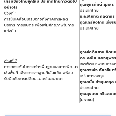
เศรษฐกิจไทยยุคใหม่ ประเทศไทยก้าวต่อไป
คุณยุทธศักดิ์ สุภสร
ผ
อย่างไร
ประเทศไทย
ช่วงที่
1
ม.ล.ชโยทิต กฤดากร
การขับเคลื่อนเศรษฐกิจทั้งภาคการผลิต
คุณเกรียงไกร เธียรน
บริการ การเกษตร เพื่อเพิ่มศักยภาพในการ
ประเทศไทย
แข่งขัน
คุณศักดิ์สยาม ชิดช
ดร. คณิศ แสงสุพร
ช่วงที่
2
เขตพัฒนาพิเศษภาคต
การยกระดับโครงสร้างพื้นฐานและการพัฒนา
คุณดวงใจ อัศวจินตจ
เชิงพื้นที่ เพื่อวางรากฐานที่เข้มแข็ง พร้อม
เสริมการลงทุน
รับมือกับการเปลี่ยนแปลงในอนาคต
คุณสนั่น อังอุบลกุล
ประเทศไทย
คุณสุรเดช ทวีแสงส
(มหาชน)