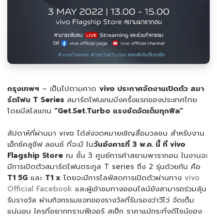
กรุงเทพฯ
– เป็นไปตามคาด
vivo
ประกาศจัดงานเปิดตัว
สมา
ร์ตโฟน
T Series
สมาร์ตโฟนเกมมิ่งครั้งแรกของประเทศไทย
โดยมีสโลแกน
“Get.Set.Turbo
แรงชัดจัดเต็มทุกฟีล
”
สัปดาห์ที่ผ่านมา vivo ได้ส่งจดหมายเชิญสื่อมวลชน สำหรับงาน
เอ็กซ์คลูซีฟ ลอนช์ ที่จะมี ใน
วันอังคาร
ที่
3
พ.ค. นี้ ที่
vivo
Flagship Store
ณ ชั้น 3 ศูนย์การค้าสยามพารากอน ในงานจะ
มีการเปิดตัวสมาร์ตโฟนตระกูล T series ถึง 2 รุ่นด้วยกัน คือ
T1 5G
และ
T1 x
โดยจะมีการไลฟ์สดการเปิดตัวผ่านทาง
vivo
Official Facebook
และผู้เข้าชมทางออนไลน์ยังสามารถร่วมลุ้น
รับรางวัล ผ่านกิจกรรมแจกของรางวัลที่รับรองว่าวีโว่ จัดเต็ม
แน่นอน ใครที่อยากทราบฟีเจอร์ สเป็ก ราคาแม้กระทั่งดีไซน์ของ