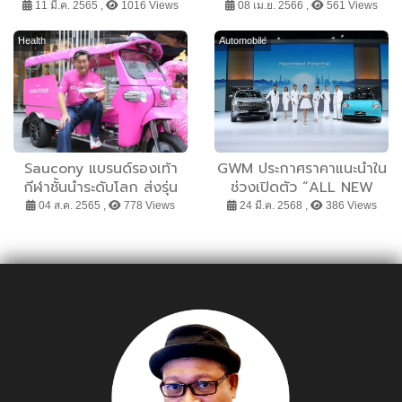
ในกิจกรรม “Blood
ต้นแบบเก่งและดี TO BE
11 มี.ค. 2565 ,
1016 Views
08 เม.ย. 2566 ,
561 Views
Donation” ครั้งที่ 24
NUMBER ONE IDOL รุ่นที่
บริจาคโลหิตช่วยชีวิตผู้ป่วย
13
Health
Automobile
Saucony แบรนด์รองเท้า
GWM ประกาศราคาแนะนำใน
กีฬาชั้นนำระดับโลก ส่งรุ่น
ช่วงเปิดตัว “ALL NEW
Endorphin Pro 3 เจ้าแห่ง
GWM HAVAL H6” เริ่มต้น
04 ส.ค. 2565 ,
778 Views
24 มี.ค. 2568 ,
386 Views
ศิลปะความเร็วทำตลาด
0.929 ล้านบาท พร้อมเผย
พร้อมตั้งเป้าติด Top 3
โฉม “NEW GWM ORA
รองเท้าวิ่งในเมืองไทย
Good Cat” เฉดสีใหม่ So
Blue ในงาน Motor Show
2025