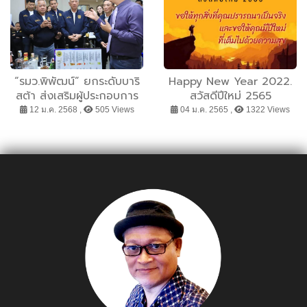
“รมว.พิพัฒน์” ยกระดับบาริ
Happy New Year 2022.
สต้า ส่งเสริมผู้ประกอบการ
สวัสดีปีใหม่ 2565
ธุรกิจ Soft Power รองรับ
12 ม.ค. 2568 ,
505 Views
04 ม.ค. 2565 ,
1322 Views
ธุรกิจภาคการท่องเที่ยวและ
บริการ