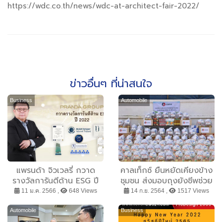
https://wdc.co.th/news/wdc-at-architect-fair-2022/
ข่าวอื่นๆ ที่น่าสนใจ
Business
Automobile
แพรนด้า จิวเวลรี่ กวาด
คาลเท็กซ์ ยืนหยัดเคียงข้าง
รางวัลการันตีด้าน ESG ปี
ชุมชน ส่งมอบถุงยังชีพช่วย
2022 มุ่งสร้างธุรกิจเติบโต
เหลือต่อเนื่อง เติมพลังใจให้
11 ม.ค. 2566 ,
648 Views
14 ก.ย. 2564 ,
1517 Views
อย่างมีบรรษัทภิบาล ดูแลสิ่ง
ต่อสู้ไปด้วยกัน
แวดล้อม และสังคมให้ยั่งยืน
Automobile
Business