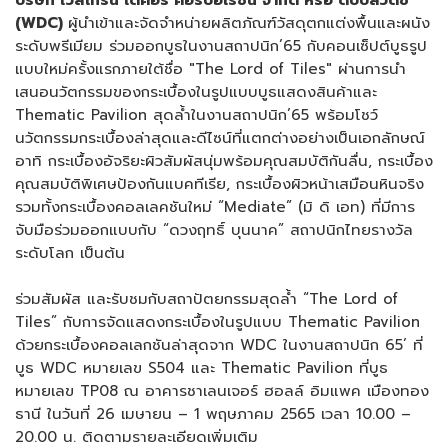
(WDC)
ผู้นำเข้าและจัดจำหน่ายผลิตภัณฑ์วัสดุตกแต่งพื้นและผนัง
ระดับพรีเมียม ร่วมออกบูธในงานสถาปนิก’65 กับคอนเซ็ปต์บูธรูป
แบบใหม่ครั้งแรกภายใต้ชื่อ "The Lord of Tiles" ผ่านการนำ
เสนอนวัตกรรมของกระเบื้องในรูปแบบบูธแสดงสินค้าและ
Thematic Pavilion สุดล้ำในงานสถาปนิก’65 พร้อมโชว์
นวัตกรรมกระเบื้องล่าสุดและดีไซน์ที่แตกต่างอย่างเป็นเอกลักษณ์
อาทิ กระเบื้องอัจริยะผิวสัมผัสนุ่มพร้อมคุณสมบัติกันลื่น, กระเบื้อง
คุณสมบัติพิเศษป้องกันแบคทีเรีย, กระเบื้องผิวหน้าเสมือนหินจริง
รวมทั้งกระเบื้องคอลเลคชันใหม่ “Mediate” (มิ ดิ เอท) ที่มีการ
จับมือร่วมออกแบบกับ “ดวงฤทธิ์ บุนนาค” สถาปนิกไทยรางวัล
ระดับโลก เป็นต้น
ร่วมสัมผัส และรับชมกับสถาปัตยกรรมสุดล้ำ “The Lord of
Tiles” กับการจัดแสดงกระเบื้องในรูปแบบ Thematic Pavilion
ด้วยกระเบื้องคอลเลกชันล่าสุดจาก WDC ในงานสถาปนิก 65’ ที่
บูธ WDC หมายเลข S504 และ Thematic Pavilion ที่บูธ
หมายเลข TP08 ณ อาคารชาเลนเจอร์ ฮอลล์ อิมแพค เมืองทอง
ธานี ในวันที่ 26 เมษายน – 1 พฤษภาคม 2565 เวลา 10.00 –
20.00 น. ติดตามรายละเอียดเพิ่มเติม