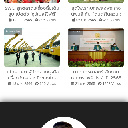
SWC รุกตลาดเครื่องดื่มเต็ม
สุดไพเราะบทเพลงพระราช
สูบ เปิดตัว ‘ซุปเปอร์ไฟต์’
นิพนธ์ กับ “ดนตรีในสวน :
ขนาดใหม่ 10 บาท เอาใจคน
H.M.Song อว. บรรเลงเพลง
12 ก.ย. 2565 ,
895 Views
05 ธ.ค. 2565 ,
499 Views
รักสุขภาพ ปรับสูตรน้ำตาล
ของพ่อ” วันที่ 2
ลดลง โดยมี ‘โตโน่’ เป็นพรี
Automobile
Farming
เซ็นตอร์แบรนด์
เมโทร แคต ผู้นำตลาดธุรกิจ
ม.เกษตรศาสตร์ จัดงาน
เครื่องจักรกลหนักของไทย
เกษตรแฟร์ ประจำปี 2565
เผยยอดขายปี 65 โตทะลุเป้า
“เกษตรวิถีใหม่ หลัง
13 ม.ค. 2566 ,
610 Views
21 ม.ค. 2565 ,
1268 Views
มั่นใจปีนี้กวาดยอดขายโตก
มหันตภัยโควิด” 28 ม.ค. - 5
ว่า 20%
ก.พ. 65 นี้ ภายใต้มาตรการ
เข้มข้น ป้องกันโควิด-19