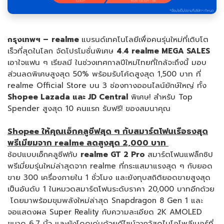
กรุงเทพฯ –
realme
แบรนด์เทคโนโลยีเพื่อคนรุ่นใหม่ที่เติบโต
เร็วที่สุดในโลก จัดโปรโมชั่นพิเศษ
4.4 realme MEGA SALES
เอาใจแฟน ๆ เรียลมี ในช่วงเทศกาลปีใหม่ไทยที่ใกล้จะถึงนี้ มอบ
ส่วนลดพิเศษสูงสุด 50% พร้อมรับโค้ดสูงสุด 1,500 บาท ที่
realme Official Store บน 3 ช่องทางออนไลน์ยักษ์ใหญ่ ทั้ง
Shopee Lazada และ JD Central
พิเศษ! สำหรับ Top
Spender สูงสุด 10 คนแรก รับฟรี! ของสมนาคุณ
Shopee ให้คุณเอ็กคลูซีฟสุด ๆ กับสมาร์ตโฟนเรือธงสุด
พรีเมียมจาก realme ลดสูงสุด 2,000 บาท
ช้อปแบบเอ็กคลูซีฟกับ
realme GT 2 Pro
สมาร์ตโฟนแฟล็กชิป
พรีเมี่ยมรุ่นใหม่ล่าสุดจาก realme ที่กระแสมาแรงสุด ๆ กับยอด
ขาย 300 เครื่องภายใน 1 ชั่วโมง และยังทุบสถิติยอดขายสูงสุด
เป็นอันดับ 1 ในหมวดสมาร์ตโฟนระดับราคา 20,000 บาทอีกด้วย
โดยมาพร้อมขุมพลังใหม่ล่าสุด Snapdragon 8 Gen 1 และ
จอแสดงผล Super Reality กับความละเอียด 2K AMOLED
ขนาด 6.7 นิ้ว และยังโดดเด่นด้วยดีไซน์จากวัสดุไบโอโพลีเมอร์ที่