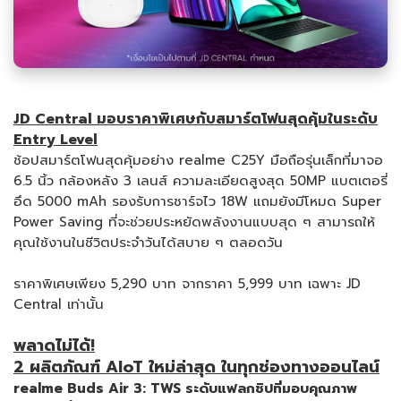
JD Central มอบราคาพิเศษกับสมาร์ตโฟนสุดคุ้มในระดับ
Entry Level
ช้อปสมาร์ตโฟนสุดคุ้มอย่าง realme C25Y มือถือรุ่นเล็กที่มาจอ
6.5 นิ้ว กล้องหลัง 3 เลนส์ ความละเอียดสูงสุด 50MP แบตเตอรี่
อึด 5000 mAh รองรับการชาร์จไว 18W แถมยังมีโหมด Super
Power Saving ที่จะช่วยประหยัดพลังงานแบบสุด ๆ สามารถให้
คุณใช้งานในชีวิตประจำวันได้สบาย ๆ ตลอดวัน
ราคาพิเศษเพียง 5,290 บาท จากราคา 5,999 บาท เฉพาะ JD
Central เท่านั้น
พลาดไม่ได้
!
2 ผลิตภัณฑ์ AIoT ใหม่ล่าสุด ในทุกช่องทางออนไลน์
realme Buds Air 3: TWS ระดับแฟลกชิปที่มอบคุณภาพ