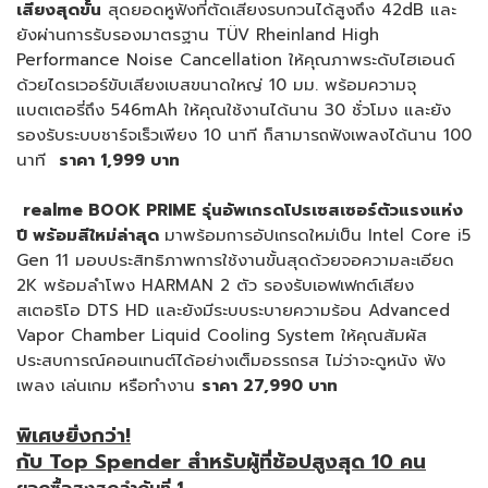
เสียงสุดขั้น
สุดยอดหูฟังที่ตัดเสียงรบกวนได้สูงถึง 42dB และ
ยังผ่านการรับรองมาตรฐาน TÜV Rheinland High
Performance Noise Cancellation ให้คุณภาพระดับไฮเอนด์
ด้วยไดรเวอร์ขับเสียงเบสขนาดใหญ่ 10 มม. พร้อมความจุ
แบตเตอรี่ถึง 546mAh ให้คุณใช้งานได้นาน 30 ชั่วโมง และยัง
รองรับระบบชาร์จเร็วเพียง 10 นาที ก็สามารถฟังเพลงได้นาน 100
นาที
ราคา 1
,
999 บาท
realme BOOK PRIME รุ่นอัพเกรดโปรเซสเซอร์ตัวแรงแห่ง
ปี พร้อมสีใหม่ล่าสุด
มาพร้อมการอัปเกรดใหม่เป็น Intel Core i5
Gen 11 มอบประสิทธิภาพการใช้งานขั้นสุดด้วยจอความละเอียด
2K พร้อมลำโพง HARMAN 2 ตัว รองรับเอฟเฟกต์เสียง
สเตอริโอ DTS HD และยังมีระบบระบายความร้อน Advanced
Vapor Chamber Liquid Cooling System ให้คุณสัมผัส
ประสบการณ์คอนเทนต์ได้อย่างเต็มอรรถรส ไม่ว่าจะดูหนัง ฟัง
เพลง เล่นเกม หรือทำงาน
ราคา 27
,
990 บาท
พิเศษยิ่งกว่า
!
กับ
Top Spender สำหรับผู้ที่ช้อปสูงสุด 10 คน
ยอดซื้อสูงสุดลำดับที่
1