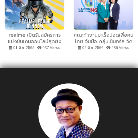
realme เปิดรับสมัครการ
คณะทำงานมะเร็งปอดเพื่อคน
แข่งขันเกมออนไลน์สุดยิ่ง
ไทย จับมือ กลุ่มเซ็นทรัล จัด
ใหญ่ REALME LEAGUE:
กิจกรรม Caring Lung
01 มิ.ย. 2565 ,
937 Views
02 มิ.ย. 2566 ,
486 Views
realme X PUBG MOBILE
And Me No Smoking No
Amateur SEA
Killing เดินหน้าให้ความรู้
Tournament เฟ้นหา 6 ทีม
ดูแลสุขภาพปอด เนื่องในวัน
สุดท้าย แข่งขันในระดับ SEA
งดสูบบุหรี่โลก