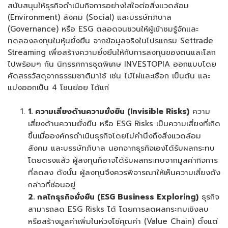
สนับสนุนให้ธุรกิจดำเนินกิจการอย่างใส่ใจต่อสิ่งแวดล้อม
(Environment) สังคม (Social) และบรรษัทภิบาล
(Governance) หรือ ESG ตลอดจนชวนให้ผู้เข้าชมรู้จักและ
ทดลองลงทุนในหุ้นยั่งยืน จากข้อมูลจริงในโปรแกรม Settrade
Streaming เพื่อสร้างความยั่งยืนให้กับการลงทุนของตนและโลก
ไปพร้อมๆ กัน นิทรรศการชุดพิเศษ INVESTOPIA ออกแบบโดย
คัดสรรวัสดุจากธรรมชาติมาใช้ เช่น ไม้ไผ่และเชือก เป็นต้น และ
แบ่งออกเป็น 4 โซนย่อย ได้แก่
1. ความเสี่ยงด้านความยั่งยืน (
Invisible Risks)
ความ
เสี่ยงด้านความยั่งยืน หรือ ESG Risks เป็นความเสี่ยงที่เกิด
ขึ้นเมื่อองค์กรดำเนินธุรกิจโดยไม่คำนึงถึงสิ่งแวดล้อม
สังคม และบรรษัทภิบาล นอกจากธุรกิจเองได้รับผลกระทบ
โดยตรงแล้ว ผู้ลงทุนก็อาจได้รับผลกระทบจากมูลค่ากิจการ
ที่ลดลง ดังนั้น ผู้ลงทุนจึงควรพิจารณาให้เห็นความเสี่ยงดัง
กล่าวที่ซ่อนอยู่
2. กลไกธุรกิจยั่งยืน (
ESG Business Exploring)
ธุรกิจ
สามารถลด ESG Risks ได้ โดยการลดผลกระทบเชิงลบ
หรือสร้างมูลค่าเพิ่มในห่วงโซ่คุณค่า (Value Chain) ตั้งแต่