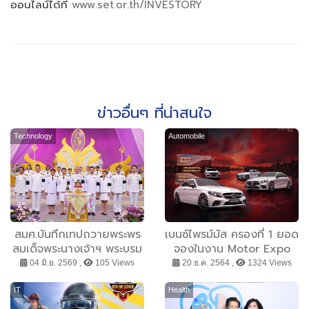
ออนไลน์ได้ที่
www.set.or.th/INVESTORY
ข่าวอื่นๆ ที่น่าสนใจ
Technology
Automobile
สมศ.บันทึกเทปถวายพระพร
เบนซ์ไพรม์มัส ครองที่ 1 ยอด
สมเด็จพระนางเจ้าฯ พระบรม
จองในงาน Motor Expo
ราชินี
2021เดินหน้ามอบความสุข
04 มิ.ย. 2569 ,
105 Views
20 ธ.ค. 2564 ,
1324 Views
รับปีใหม่ กับโปร Limitless
Offers
IT
Health