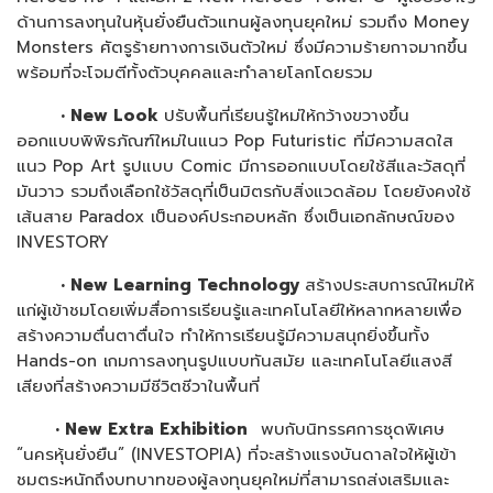
ด้านการลงทุนในหุ้นยั่งยืนตัวแทนผู้ลงทุนยุคใหม่ รวมถึง Money
Monsters ศัตรูร้ายทางการเงินตัวใหม่ ซึ่งมีความร้ายกาจมากขึ้น
พร้อมที่จะโจมตีทั้งตัวบุคคลและทำลายโลกโดยรวม
•
New Look
ปรับพื้นที่เรียนรู้ใหม่ให้กว้างขวางขึ้น
ออกแบบพิพิธภัณฑ์ใหม่ในแนว Pop Futuristic ที่มีความสดใส
แนว Pop Art รูปแบบ Comic มีการออกแบบโดยใช้สีและวัสดุที่
มันวาว รวมถึงเลือกใช้วัสดุที่เป็นมิตรกับสิ่งแวดล้อม โดยยังคงใช้
เส้นสาย Paradox เป็นองค์ประกอบหลัก ซึ่งเป็นเอกลักษณ์ของ
INVESTORY
•
New Learning Technology
สร้างประสบการณ์ใหม่ให้
แก่ผู้เข้าชมโดยเพิ่มสื่อการเรียนรู้และเทคโนโลยีให้หลากหลายเพื่อ
สร้างความตื่นตาตื่นใจ ทำให้การเรียนรู้มีความสนุกยิ่งขึ้นทั้ง
Hands-on เกมการลงทุนรูปแบบทันสมัย และเทคโนโลยีแสงสี
เสียงที่สร้างความมีชีวิตชีวาในพื้นที่
•
New Extra Exhibition
พบกับนิทรรศการชุดพิเศษ
“นครหุ้นยั่งยืน” (INVESTOPIA) ที่จะสร้างแรงบันดาลใจให้ผู้เข้า
ชมตระหนักถึงบทบาทของผู้ลงทุนยุคใหม่ที่สามารถส่งเสริมและ