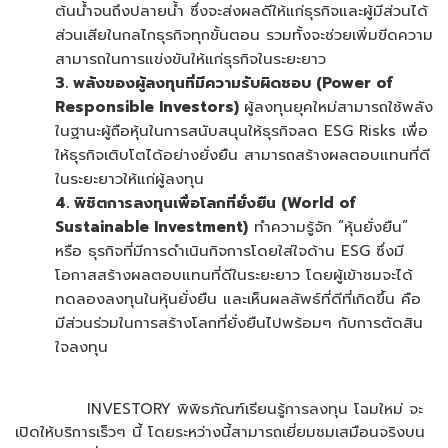
ต้นน้ำจนถึงปลายน้ำ ซึ่งจะส่งผลดีให้แก่ธุรกิจและผู้มีส่วนได้
ส่วนเสียในกลไกธุรกิจทุกขั้นตอน รวมทั้งจะช่วยเพิ่มขีดความ
สามารถในการแข่งขันให้แก่ธุรกิจในระยะยาว
3. พลังของผู้ลงทุนที่มีความรับผิดชอบ (
Power of
Responsible Investors)
ผู้ลงทุนยุคใหม่สามารถใช้พลัง
ในฐานะผู้ถือหุ้นในการสนับสนุนให้ธุรกิจลด ESG Risks เพื่อ
ให้ธุรกิจเติบโตได้อย่างยั่งยืน สามารถสร้างผลตอบแทนที่ดี
ในระยะยาวให้แก่ผู้ลงทุน
4. พิชิตการลงทุนเพื่อโลกที่ยั่งยืน (
World of
Sustainable Investment)
ทำความรู้จัก “หุ้นยั่งยืน”
หรือ ธุรกิจที่มีการดำเนินกิจการโดยใส่ใจด้าน ESG ซึ่งมี
โอกาสสร้างผลตอบแทนที่ดีในระยะยาว โดยผู้เข้าชมจะได้
ทดลองลงทุนในหุ้นยั่งยืน และเห็นผลลัพธ์ที่ดีที่เกิดขึ้น คือ
มีส่วนร่วมในการสร้างโลกที่ยั่งยืนไปพร้อมๆ กับการตัดสิน
ใจลงทุน
INVESTORY พิพิธภัณฑ์เรียนรู้การลงทุน โฉมใหม่ จะ
เปิดให้บริการเร็วๆ นี้ โดยระหว่างนี้สามารถเยี่ยมชมเสมือนจริงบน