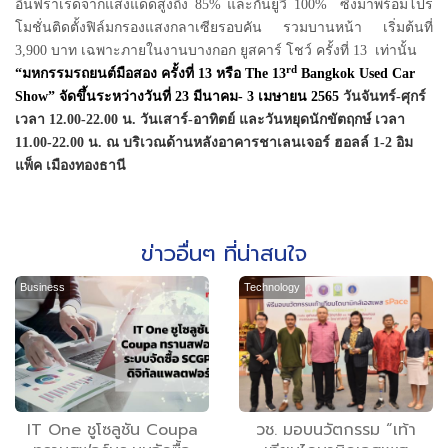
อินฟราเรดจากแสงแดดสูงถึง 85% และกันยูวี 100% ซึ่งมาพร้อมโปร
โมชั่นติดตั้งฟิล์มกรองแสงกลาเซียรอบคัน รวมบานหน้า เริ่มต้นที่
3,900 บาท เฉพาะ
ภายใน
งานบางกอก ยูสคาร์ โชว์ ครั้งที่
13
เท่านั้น
rd
“มหกรรมรถยนต์มือสอง ครั้งที่ 13 หรือ The 13
Bangkok Used Car
Show” จัดขึ้นระหว่างวันที่ 23 มีนาคม- 3 เมษายน 2565
วันจันทร์
-ศุกร์
เวลา
12.00-22.00
น
. วันเสาร์-อาทิตย์ และวันหยุดนักขัตฤกษ์ เวลา
11.00-22.00
น
. ณ
บริเวณด้านหลังอาคารชาเลนเจอร์ ฮอลล์
1-2 อิม
แพ็ค เมืองทองธานี
ข่าวอื่นๆ ที่น่าสนใจ
Business
Technology
IT One ชูโซลูชัน Coupa
วช. มอบนวัตกรรม “เท้า