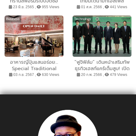
ทรานสฟอร์มระบบจัดซื้อ
เทียมไดนามิกเอสเพส
SCGP สู่ดิจิทัลแพลตฟอร์ม
sPace” ให้กับ
23 มิ.ย. 2565 ,
955 Views
01 ส.ค. 2566 ,
441 Views
รพ.สุราษฎร์ธานี เพิ่ม
คุณภาพชีวิตผู้พิการ
Business
Technology
อาหารญี่ปุ่นแสนอร่อย...
“ฟูจิฟิล์ม” เดินหน้าเสริมทัพ
Special Traditional
ธุรกิจเฮลท์แคร์เต็มสูบ! เปิด
Cuisine ณ โรงแรมเฮอริ
ตัวไลน์อัพโซลูชันทางการ
03 ก.ย. 2567 ,
630 Views
20 ก.พ. 2566 ,
479 Views
เทจ เชียงราย โฮเทล แอนด์
แพทย์ในคอนเซ็ปต์ One
คอนเวนชั่น
Stop Total Healthcare
Solution