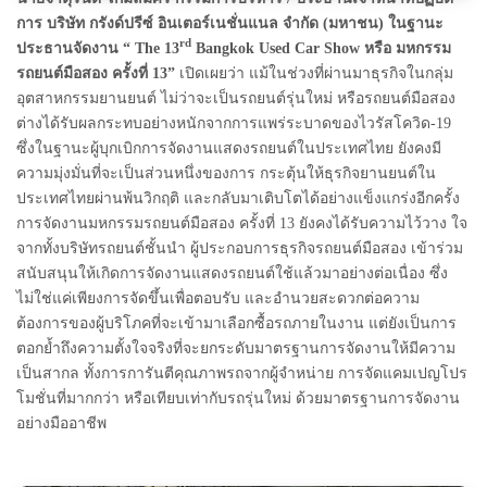
การ บริษัท กรังด์ปรีซ์ อินเตอร์เนชั่นแนล จำกัด (มหาชน) ในฐานะ
rd
ประธานจัดงาน “ The 13
Bangkok Used Car Show หรือ มหกรรม
รถยนต์มือสอง ครั้งที่ 13”
เปิดเผยว่า
แม้ในช่วงที่ผ่านมาธุรกิจในกลุ่ม
อุตสาหกรรมยานยนต์ ไม่ว่าจะเป็นรถยนต์รุ่นใหม่ หรือรถยนต์มือสอง
ต่างได้รับผลกระทบอย่างหนักจากการแพร่ระบาดของไวรัสโควิด
-19
ซึ่งในฐานะผู้บุกเบิกการจัดงานแสดงรถยนต์ในประเทศไทย ยังคงมี
ความมุ่งมั่นที่จะเป็นส่วนหนึ่งของการ กระตุ้นให้ธุรกิจยานยนต์ใน
ประเทศไทยผ่านพ้นวิกฤติ และกลับมาเติบโตได้อย่างแข็งแกร่งอีกครั้ง
การจัดงานม
หกรรมรถยนต์มือสอง ครั้งที่
13 ยังคงได้รับ
ความไว้วาง ใจ
จากทั้งบริษัทรถยนต์ชั้นนำ ผู้ประกอบการธุรกิจรถยนต์มือสอง เข้าร่วม
สนับสนุนให้เกิดการจัดงานแสดงรถยนต์ใช้แล้วมาอย่างต่อเนื่อง ซึ่ง
ไม่ใช่แค่เพียงการจัดขึ้นเพื่อตอบรับ และอำนวยสะดวกต่อความ
ต้องการของผู้บริโภคที่จะเข้ามาเลือกซื้อรถภายในงาน แต่ยังเป็นการ
ตอกย้ำถึงความตั้งใจจริงที่จะยกระดับมาตรฐานการจัดงานให้มีความ
เป็นสากล ทั้งการการันตีคุณภาพรถจากผู้จำหน่าย การจัดแคมเปญโปร
โมชั่นที่มากกว่า หรือเทียบเท่ากับรถรุ่นใหม่ ด้วยมาตรฐานการจัดงาน
อย่างมืออาชีพ