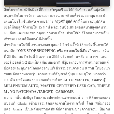
อีกทั้งเรายังคงมีพัธมิตรที่ดีอย่าง
“กรุงศรี ออโต้”
ที่เข้าร่วมเป็นผู้สนับ
สนุนหลักใน
การจัดงานมาอย่างยาวนาน
พร้อมทั้งร่วมออกบูธ และนำ
เสนอโปรโมชั่นพิเศษ จากบริการ
กรุงศรี ยูสด์ คาร์
ในการอนุมัติสิน
เชื่อให้กับลูกค้าภายใน
15 นาที พร้อมรับข้อเสนอผ่อนสบายสูงสุดนาน
48 เดือนและของสมนาคุณมากมาย ซึ่งจะช่วยให้ผู้บริโภคสามารถเป็น
เจ้าของรถยนต์มือสองได้ง่ายขึ้น
สำหรับงานในปีนี้
งานบางกอก ยูสคาร์ โชว์ ครั้งที่
13 จะจัดขึ้นภายใต้
แนวคิด
“ONE STOP SHOPPING หรือ ครบจบในที่เดียว”
ระหว่างวัน
ที่ 23 มีนาคม ถึงวันที่ 3 เมษายน 2565 บริเวณด้านหลัง อาคารชาเลน
เจอร์ ฮอลล์ 1-2 อิมแพ็ค เมืองทองธานี มีผู้ประกอบการจำหน่ายรถยนต์
มือสองและอุปกรณ์ตกแต่งรถยนต์เข้าร่วมงานจำนวน 8 ราย โดยจะนำ
รถยนต์หลากหลายรุ่น จากแบรนด์สัญชาติญี่ปุ่น และ ยุโรป มากกว่า
100 คัน มาจัดแสดง ประกอบด้วยบริษัท
AUTO MASTER, รถเศรษฐี,
MILLENNIUM AUTO, MASTER CERTIFIED USED CAR, TRIPLE
M , YO RATCHADA ,TARGET, CARSOME
นอกจากนั้น ยังมีบูธจัดแสดงอุปกรณ์ตกแต่งรถยนต์ จาก
ฟิล์มกรองแสง
แบรนด์
Glasia เข้ามาร่วมจัดแสดงภายในงานครั้งนี้ โดย ฟิล์มกรอง
แสง Glasia เป็นฟิล์มเซรามิคชั้นดีมีตาข่ายระบายความร้อน ป้องกัน