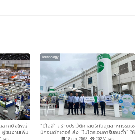
Technology
ิดฉากยิ่งใหญ่
“บีไอจี” สร้างประวัติศาสตร์กับอุตสาหกรรมเซ
ผู้ชมงานเพิ่ม
มิคอนดักเตอร์ ส่ง “ไนโตรเจนคาร์บอนต่ำ” ให้
่นศูนย์กลางการ
“อนาล็อก ดีไวเซส” หนุนเป้าหมาย Net Zero
iews
18 ก.ค. 2568 ,
202 Views