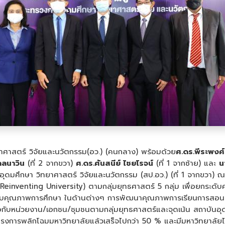
ศาสตร์ วิจัยและนวัตกรรม(อว.) (คนกลาง) พร้อมด้วย
ศ.ดร.พีระพงศ์
คลนาวิน
(ที่ 2 จากขวา)
ศ
.ดร.ศันสนีย์ ไชยโรจน์
(ที่ 1 จากซ้าย) และ
น
ดมศึกษา วิทยาศาสตร์ วิจัยและนวัตกรรม (สป.อว.) (ที่ 1 จากขวา) ณ โ
Reinventing University) ตามกลุ่มยุทธศาสตร์ 5 กลุ่ม เพื่อยกระดับ
ยกระดับคุณภาพการศึกษา ในด้านต่างๆ การพัฒนาคุณภาพการเรียนการส
อกับหน่วยงาน/เอกชน/ชุมชนตามกลุ่มยุทธศาสตร์และจุดเน้น สถาบันอุด
นโครงการพลิกโฉมมหาวิทยาลัยแล้วเสร็จไปกว่า 50 % และมีมหาวิทยาลัยไ