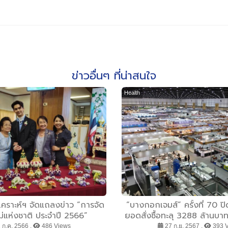
ข่าวอื่นๆ ที่น่าสนใจ
Health
คราะห์ฯ จัดแถลงข่าว “การจัด
“บางกอกเจมส์” ครั้งที่ 70 ป
ม่แห่งชาติ ประจำปี 2566”
ยอดสั่งซื้อทะลุ 3288 ล้านบาท 
ขึ้นร้อยละ 6.11 ดันไทยขึ้นแท
 ก.ค. 2566 ,
486 Views
27 ก.ย. 2567 ,
393 V