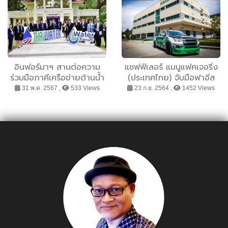
อินฟอร์มาฯ สานต่อความ
แชฟฟ์เลอร์ แมนูแฟคเจอริ่ง
ร่วมมือภาคีเครือข่ายด้านน้ำ
(ประเทศไทย) จับมือฟาอีส
พร้อมจัดงาน “Thai Water
ยูไนเต็ดมอเตอร์สปอร์ต ร่วม
31 พ.ค. 2567 ,
533 Views
23 ก.ย. 2564 ,
1452 Views
Expo และ Water Forum
สนับสนุนและพัฒนาวงการ
2024” วางเป้าสร้างโอกาส
มอเตอร์สปอร์ตไทยโตต่อ
ไทยจัดการน้ำระดับภูมิภาค
เนื่อง
อย่างยั่งยืน