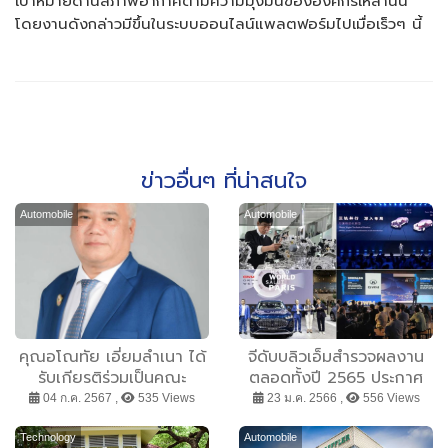
เป้าหมายด้านสภาพอากาศตามความมุ่งมั่นขององค์กรเหล่านั้น
โดยงานดังกล่าวมีขึ้นในระบบออนไลน์แพลตฟอร์มไปเมื่อเร็วๆ นี้
ข่าวอื่นๆ ที่น่าสนใจ
Automobile
Automobile
คุณอโณทัย เอี่ยมลำเนา ได้
จีดับบลิวเอ็มสำรวจผลงาน
รับเกียรติร่วมเป็นคณะ
ตลอดทั้งปี 2565 ประกาศ
กรรมการตัดสิน Asia
ขยายแผนงานระดับโลก โดย
04 ก.ค. 2567 ,
535 Views
23 ม.ค. 2566 ,
556 Views
Automotive Award ประจำ
มีอีโคซิสเต็มสนับสนุนเบื้อง
ปี 2024
หลัง
Technology
Automobile