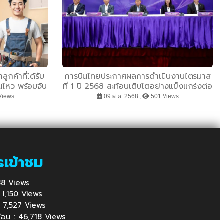
ค้าที่ได้รับ
การบินไทยประกาศผลการดำเนินงานไตรมาส
ไหว พร้อมจับ
ที่ 1 ปี 2568 สะท้อนเติบโตอย่างแข็งแกร่งต่อ
แลเรื่องที่พัก
เนื่อง เดินหน้าออกจากการฟื้นฟูกิจการ
Views
09 พ.ค. 2568 ,
501 Views
นไทยก้าวผ่าน
พร้อมกลับเข้าซื้อขายในตลาดหลักทรัพย์
น
รเข้าชม
 688 Views
 : 1,150 Views
้ : 7,527 Views
นก่อน : 46,718 Views