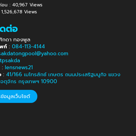
นก่อน : 40,967 Views
 : 1,526,678 Views
ิดต่อ
ศักดา ทองพูล
พท์
:
084-113-4144
sakdatongpool@yahoo.com
tpsakda
e
:
lensnews21
อ
:
41/166 เมโทรลักซ์ เกษตร ถนนประเสริฐมนูกิจ แขวง
ตจตุจักร กรุงเทพฯ 10900
้อมูลเว็บไซต์