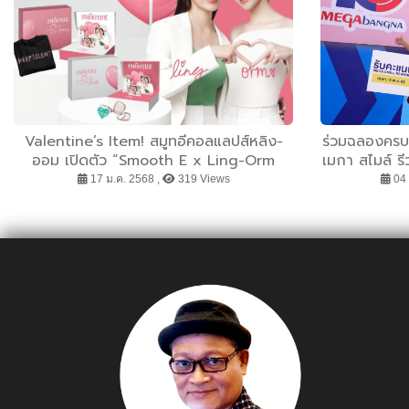
Valentine’s Item! สมูทอีคอลแลปส์หลิง-
ร่วมฉลองครบ
ออม เปิดตัว “Smooth E x Ling-Orm
เมกา สไมล์ ร
Exclusive Valentine’s Box Set” ชวนดูแล
Surprised W
17 ม.ค. 2568 ,
319 Views
04 
ผิวหน้าสวยสุขภาพดีต้อนรับเทศกาลแห่ง
แบรนด์ดัง 
ความรัก