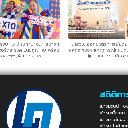
รอบ 10 ปี เมกาบางนา สมาชิก
CardX ออกมาตรการเยียวยาลูก
ีวอร์ดส รับคะแนนคูณ 10 พร้อม
ผลกระทบจากเหตุการณ์แผ่นดิน
eekend! ลุ้นรับรางวัลจาก 10
มือพันธมิตรมอบสิทธิประโยชน์ดู
พ.ค. 2565 ,
1085 Views
10 เม.ย. 2568 ,
332 
รวมมูลค่ากว่า 100,000 บาท
อาศัยแบบครบวงจร เพื่อให้ค
วิกฤตนี้ไปด้วยกั
สถิติกา
เข้าชมวันนี้ :
เข้าชมเมื่อวาน
เข้าชม เดือนนี
เข้าชม 1 เดือ