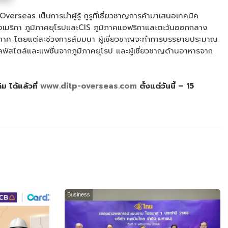
erseas เป็นการนำผู้รู้ กูรูที่เชี่ยวชาญการค้ามาเสนอเทคนิค
าตินอเมริกา ภูมิภาคยุโรปและCIS ภูมิภาคแอฟริกาและตะวันออกกลาง
ภูมิภาค โดยแต่ละช่วงการสัมมนา ผู้เชี่ยวชาญจะทำการบรรยายประมาณ
้าไลฟ์สไตล์และแฟชั่นจากภูมิภาคยุโรป และผู้เชี่ยวชาญด้านอาหารจาก
 ได้แล้วที่
www.ditp-overseas.com
ตั้งแต่วันนี้ – 15
Business