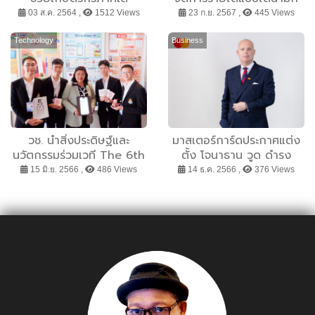
มากกว่า 300 ตัน หลัง
บนมือถือ โดยจับมือกับ
03 ส.ค. 2564 ,
1512 Views
23 ก.ย. 2567 ,
445 Views
ชาวสวนนับพันราย ได้รับ
IDeaS เพื่อช่วยให้โรงแรม
ผลกระทบโควิด-19 เร่ง
ทุกขนาดปรับราคาห้องพักได้
Technology
Business
กระจายทั่วประเทศตลอด
อย่างมีประสิทธิภาพ
เดือนสิงหาคม
วช. นำสิ่งประดิษฐ์และ
มาสเตอร์การ์ดประกาศแต่ง
นวัตกรรมร่วมเวที The 6th
ตั้ง โจนาธาน วูด ดำรง
China (Shanghai)
ตำแหน่งผู้จัดการประจำ
15 มิ.ย. 2566 ,
486 Views
14 ธ.ค. 2566 ,
376 Views
International Invention
ประเทศไทยและเมียนมา
& Innovation Expo
2023” ภายใต้งาน“The
9th China (Shanghai)
International
Technology Fair” ณ นคร
เซี่ยงไฮ้ สาธารณรัฐประชาชน
จีน