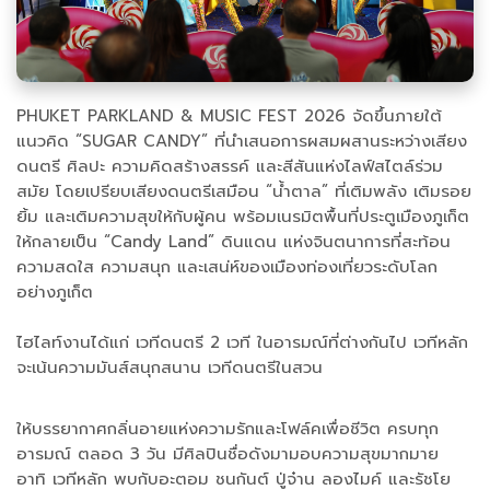
PHUKET PARKLAND & MUSIC FEST 2026 จัดขึ้นภายใต้
แนวคิด “SUGAR CANDY” ที่นำเสนอการผสมผสานระหว่างเสียง
ดนตรี ศิลปะ ความคิดสร้างสรรค์ และสีสันแห่งไลฟ์สไตล์ร่วม
สมัย โดยเปรียบเสียงดนตรีเสมือน “น้ำตาล” ที่เติมพลัง เติมรอย
ยิ้ม และเติมความสุขให้กับผู้คน พร้อมเนรมิตพื้นที่ประตูเมืองภูเก็ต
ให้กลายเป็น “Candy Land” ดินแดน แห่งจินตนาการที่สะท้อน
ความสดใส ความสนุก และเสน่ห์ของเมืองท่องเที่ยวระดับโลก
อย่างภูเก็ต
ไฮไลท์งานได้แก่ เวทีดนตรี 2 เวที ในอารมณ์ที่ต่างกันไป เวทีหลัก
จะเน้นความมันส์สนุกสนาน เวทีดนตรีในสวน
ให้บรรยากาศกลิ่นอายแห่งความรักและโฟล์คเพื่อชีวิต ครบทุก
อารมณ์ ตลอด 3 วัน มีศิลปินชื่อดังมามอบความสุขมากมาย
อาทิ เวทีหลัก พบกับอะตอม ชนกันต์ ปู่จ๋าน ลองไมค์ และรัชโย