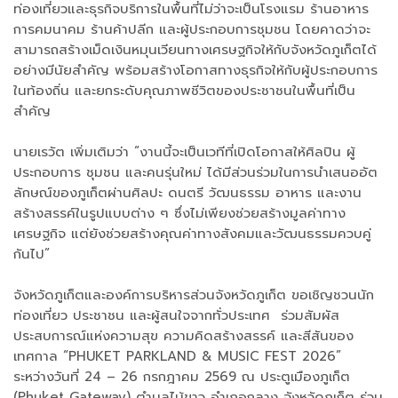
ท่องเที่ยวและธุรกิจบริการในพื้นที่ไม่ว่าจะเป็นโรงแรม ร้านอาหาร
การคมนาคม ร้านค้าปลีก และผู้ประกอบการชุมชน โดยคาดว่าจะ
สามารถสร้างเม็ดเงินหมุนเวียนทางเศรษฐกิจให้กับจังหวัดภูเก็ตได้
อย่างมีนัยสำคัญ พร้อมสร้างโอกาสทางธุรกิจให้กับผู้ประกอบการ
ในท้องถิ่น และยกระดับคุณภาพชีวิตของประชาชนในพื้นที่เป็น
สำคัญ
นายเรวัต เพิ่มเติมว่า “งานนี้จะเป็นเวทีที่เปิดโอกาสให้ศิลปิน ผู้
ประกอบการ ชุมชน และคนรุ่นใหม่ ได้มีส่วนร่วมในการนำเสนออัต
ลักษณ์ของภูเก็ตผ่านศิลปะ ดนตรี วัฒนธรรม อาหาร และงาน
สร้างสรรค์ในรูปแบบต่าง ๆ ซึ่งไม่เพียงช่วยสร้างมูลค่าทาง
เศรษฐกิจ แต่ยังช่วยสร้างคุณค่าทางสังคมและวัฒนธรรมควบคู่
กันไป”
จังหวัดภูเก็ตและองค์การบริหารส่วนจังหวัดภูเก็ต ขอเชิญชวนนัก
ท่องเที่ยว ประชาชน และผู้สนใจจากทั่วประเทศ ร่วมสัมผัส
ประสบการณ์แห่งความสุข ความคิดสร้างสรรค์ และสีสันของ
เทศกาล “PHUKET PARKLAND & MUSIC FEST 2026”
ระหว่างวันที่ 24 – 26 กรกฎาคม 2569 ณ ประตูเมืองภูเก็ต
(Phuket Gateway) ตำบลไม้ขาว อำเภอถลาง จังหวัดภูเก็ต ร่วม