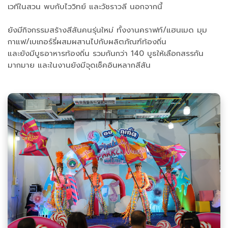
เวทีในสวน พบกับไววิทย์ และวัชราวลี นอกจากนี้
ยังมีกิจกรรมสร้างสีสันคนรุ่นใหม่ ทั้งงานคราฟท์/แฮนเมด มุม
กาแฟ/เบเกอร์รี่ผสมผสานไปกับผลิตภัณฑ์ท้องถิ่น
และยังมีบูธอาหารท้องถิ่น รวมกันกว่า 140 บูธให้เลือกสรรกัน
มากมาย และในงานยังมีจุดเช็คอินหลากสีสัน