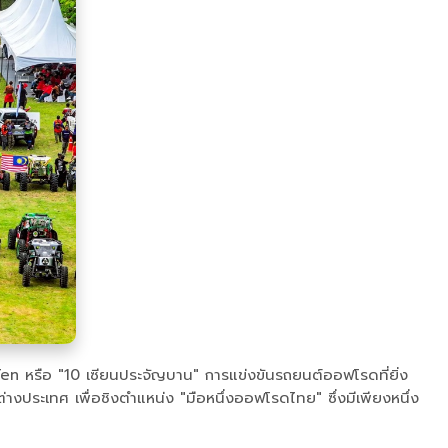
Ten หรือ "10 เซียนประจัญบาน" การแข่งขันรถยนต์ออฟโรดที่ยิ่ง
่างประเทศ เพื่อชิงตำแหน่ง "มือหนึ่งออฟโรดไทย" ซึ่งมีเพียงหนึ่ง