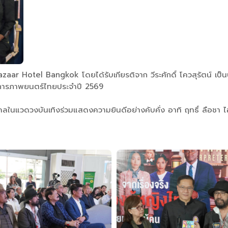
azaar Hotel Bangkok โดยได้รับเกียรติจาก วีระศักดิ์ โควสุรัตน์ เป
วงการภาพยนตร์ไทยประจำปี 2569
นแวดวงบันเทิงร่วมแสดงความยินดีอย่างคับคั่ง อาทิ ฤทธิ์ ลือชา ไอศู