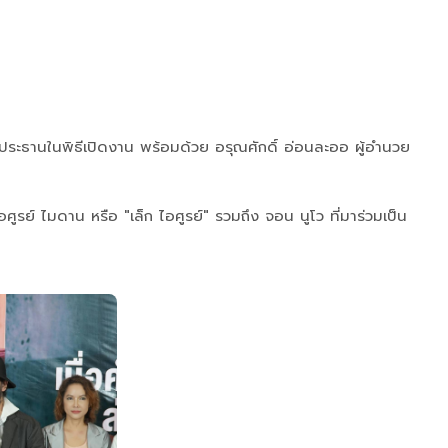
็นประธานในพิธีเปิดงาน พร้อมด้วย อรุณศักดิ์ อ่อนละออ ผู้อำนวย
รย์ ไมดาน หรือ "เล็ก ไอศูรย์" รวมถึง จอน นูโว ที่มาร่วมเป็น