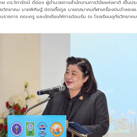
โดย ดร.วิภารัตน์ ดีอ่อง ผู้อำนวยการสํานักงานการวิจัยแห่งชาติ เป
ทัยวิทยาคม นายพิศิษฐ์ มิตรเกื้อกูล นายกสมาคมกีฬาเครื่องบินจำลองแล
่วนราชการ คณะครู และนักเรียนให้การต้อนรับ ณ โรงเรียนอุทัยวิทยาคม 