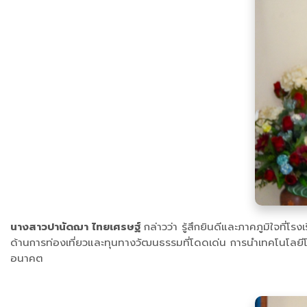
นางสาวปานัดฌา ไทยเศรษฐ์
กล่าวว่า รู้สึกยินดีและภาคภูมิใจที่โ
ด้านการท่องเที่ยวและทุนทางวัฒนธรรมที่โดดเด่น การนำเทคโนโลยีโ
อนาคต