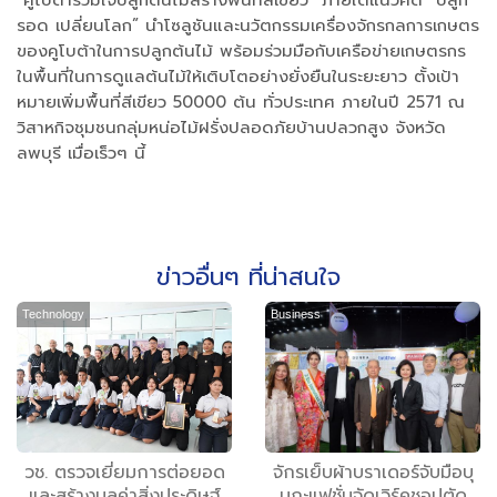
“คูโบต้าร่วมใจปลูกต้นไม้สร้างพื้นที่สีเขียว” ภายใต้แนวคิด “ปลูก
รอด เปลี่ยนโลก” นำโซลูชันและนวัตกรรมเครื่องจักรกลการเกษตร
ของคูโบต้าในการปลูกต้นไม้ พร้อมร่วมมือกับเครือข่ายเกษตรกร
ในพื้นที่ในการดูแลต้นไม้ให้เติบโตอย่างยั่งยืนในระยะยาว ตั้งเป้า
หมายเพิ่มพื้นที่สีเขียว 50000 ต้น ทั่วประเทศ ภายในปี 2571 ณ
วิสาหกิจชุมชนกลุ่มหน่อไม้ฝรั่งปลอดภัยบ้านปลวกสูง จังหวัด
ลพบุรี เมื่อเร็วๆ นี้
ข่าวอื่นๆ ที่น่าสนใจ
Technology
Business
วช. ตรวจเยี่ยมการต่อยอด
จักรเย็บผ้าบราเดอร์จับมือบุ
และสร้างมูลค่าสิ่งประดิษฐ์
นกะแฟชั่นจัดเวิร์คชอปตัด