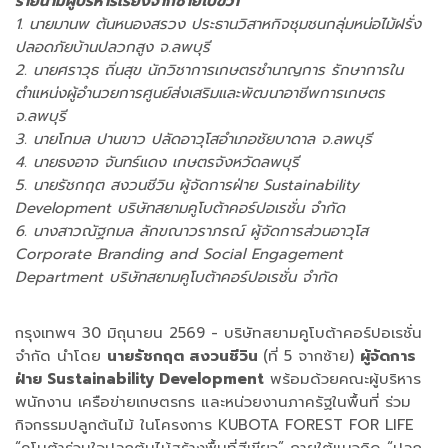
รายนามผู้บริหารเรียงจากซ้ายไปขวา
1. นายมานพ ต้นหนองสรวง ประธานวิสาหกิจชุมชนกลุ่มหน่อไม้ฝรั่ง
ปลอดภัยบ้านปลวกสูง จ.ลพบุรี
2. นายศราวุธ ถิ่นสุข นักวิชาการเกษตรชำนาญการ รักษาการใน
ตำแหน่งผู้อำนวยการศูนย์ส่งเสริมและพัฒนาอาชีพการเกษตร
จ.ลพบุรี
3. นายโกมล ปานขาว ปลัดอาวุโสอำเภอชัยบาดาล จ.ลพบุรี
4. นายธงอาจ จันทร์แดง เกษตรจังหวัดลพบุรี
5. นายรัชกฤต สงวนชีวิน ผู้จัดการฝ่าย Sustainability
Development บริษัทสยามคูโบต้าคอร์ปอเรชั่น จำกัด
6. นางสาวณัฐกมล ลักขณาวราภรณ์ ผู้จัดการส่วนอาวุโส
Corporate Branding and Social Engagement
Department บริษัทสยามคูโบต้าคอร์ปอเรชั่น จำกัด
กรุงเทพฯ 30 มิถุนายน 2569 - บริษัทสยามคูโบต้าคอร์ปอเรชั่น
จำกัด นำโดย
นายรัชกฤต สงวนชีวิน
(ที่ 5 จากซ้าย)
ผู้จัดการ
ฝ่าย Sustainability Development
พร้อมด้วยคณะผู้บริหาร
พนักงาน เครือข่ายเกษตรกร และหน่วยงานภาครัฐในพื้นที่ ร่วม
กิจกรรมปลูกต้นไม้ ในโครงการ KUBOTA FOREST FOR LIFE