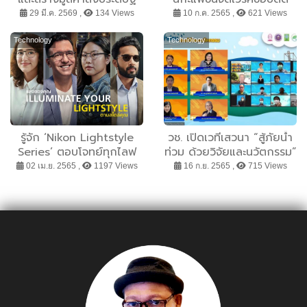
และนวัตกรรมทีมอาชีวศึกษา
เย็บเอาใจสายแฟ
29 มี.ค. 2569 ,
134 Views
10 ก.ค. 2565 ,
621 Views
ที่ได้รับรางวัลระดับประเทศ
และนานาชาติจากการ
Technology
Technology
สนับสนุนโดย วช. ณ
วิทยาลัยอาชีวศึกษาภูเก็ต
รู้จัก ‘Nikon Lightstyle
วช. เปิดเวทีเสวนา “สู้ภัยน้ำ
Series’ ตอบโจทย์ทุกไลฟ
ท่วม ด้วยวิจัยและนวัตกรรม”
สไตล์ เพื่อรสชาติของชีวิต
พร้อมรับมือสถานการณ์น้ำ
02 เม.ย. 2565 ,
1197 Views
16 ก.ย. 2565 ,
715 Views