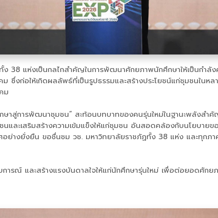
ั้ง 38 แห่งเป็นกลไกสำคัญในการพัฒนาศักยภาพนักศึกษาให้เป็นกำลั
ม ซึ่งก่อให้เกิดผลลัพธ์ที่เป็นรูปธรรมและสร้างประโยชน์แก่ชุมชนในหล
งคม
ศึกษาสู่การพัฒนาชุมชน” สะท้อนบทบาทของคนรุ่นใหม่ในฐานะพลังสำคั
าชนและเสริมสร้างความเข้มแข็งให้แก่ชุมชน อันสอดคล้องกับนโยบายขอ
ย่างยั่งยืน ขอชื่นชม วช. มหาวิทยาลัยราชภัฏทั้ง 38 แห่ง และทุกภา
ะสบการณ์ และสร้างแรงบันดาลใจให้แก่นักศึกษารุ่นใหม่ เพื่อต่อยอดศั