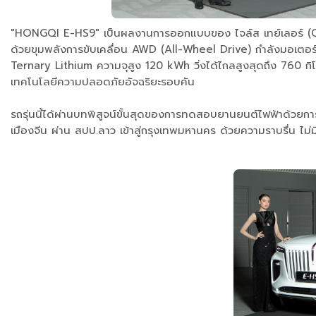
"HONGQI E-HS9" เป็นผลงานการออกแบบของ ไจล์ส เทย์เลอร์ (Gil
ด้วยขุมพลังการขับเคลื่อน AWD (All-Wheel Drive) กำลังมอเตอร์ค
Ternary Lithium ความจุสูง 120 kWh วิ่งได้ไกลสูงสุดถึง 760 กิโ
เทคโนโลยีความปลอดภัยอัจฉริยะรอบคัน
รถรุ่นนี้ได้ผ่านบทพิสูจน์ขั้นสุดของการทดสอบยานยนต์ไฟฟ้าด้วยก
เมืองจีน ผ่าน สปป.ลาว เข้าสู่กรุงเทพมหานคร ด้วยความราบรื่น ไม่