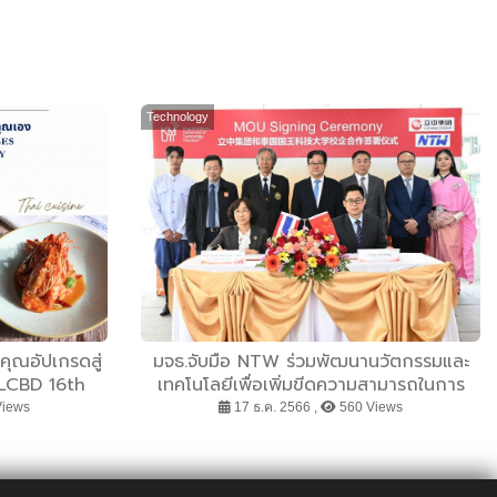
Technology
คุณอัปเกรดสู่
มจธ.จับมือ NTW ร่วมพัฒนานวัตกรรมและ
“LCBD 16th
เทคโนโลยีเพื่อเพิ่มขีดความสามารถในการ
พิเศษคอร์ส
แข่งขัน
Views
17 ธ.ค. 2566 ,
560 Views
0 บาท