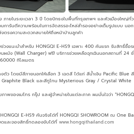
ห่ง ภายในระยะเวลา 3 ปี โดยปักธงในพื้นที่กรุงเทพฯ และหัวเมืองใหญ่ทั่
การันตีความพร้อมในการจัดสรรอะไหล่สำรองอย่างเต็มรูปแบบ นอกจากนี
ี่จะส่งตรงความสะดวกสบายให้ถึงหน้าบ้านลูกค้า
เศษช่วงแนะนำสำหรับ HONGQI E-HS9 เฉพาะ 400 คันแรก รับสิทธิ์ซื้
ตั้งบนผนัง (Wall Charger) ฟรี! บริการช่วยเหลือฉุกเฉินนอกสถานที่ 2
 160000 กิโลเมตร
ัว โดยมีสีภายนอกให้เลือก 3 เฉดสี ได้แก่ สีน้ำเงิน Pacific Blue 
ดำ Graphite Black และสีทูโทน Mysterious Gray / Crystal White
าพของเมโทร กรุ๊ป และผู้จำหน่ายในแต่ละภาค ผมมั่นใจว่า "HONGQI 
นะของ HONGQI E-HS9 คันจริงได้ที่ HONGQI SHOWROOM ณ One 
ียดและจองสิทธิ์ทดลองขับได้ที่
www.hongqithailand.com