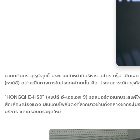
นายบดินทร์ บุญวิสุทธิ์ ประธานเจ้าหน้าที่บริหาร เมโทร กรุ๊ป เปิ
(หงษ์ฉี) อย่างเป็นทางการในประเทศไทยนั้น คือ ประสบการณ์ในธุรกิ
"HONGQI E-HS9" (หงษ์ฉี อี-เอชเอส 9) รถสปอร์ตอเนกประสงค์ไฟฟ้า
สัญลักษณ์ธงแดง เส้นแถบไฟสีแดงที่ลากยาวผ่านกึ่งกลางฝากระโปรงห
บริหาร และครอบครัวยุคใหม่