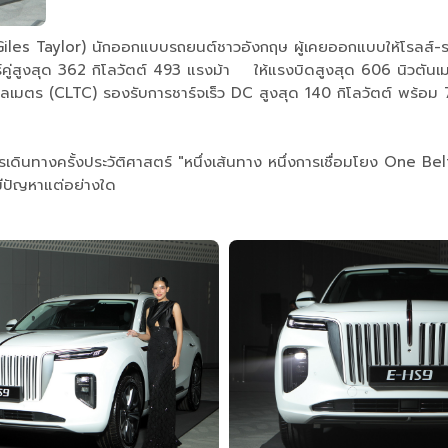
es Taylor) นักออกแบบรถยนต์ชาวอังกฤษ ผู้เคยออกแบบให้โรลส์-รอ
ู่สูงสุด 362 กิโลวัตต์ 493 แรงม้า ให้แรงบิดสูงสุด 606 นิวตันเมต
ลเมตร (CLTC) รองรับการชาร์จเร็ว DC สูงสุด 140 กิโลวัตต์ พร้อม 7 โ
ารเดินทางครั้งประวัติศาสตร์ "หนึ่งเส้นทาง หนึ่งการเชื่อมโยง On
มีปัญหาแต่อย่างใด