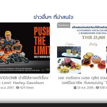
ข่าวอื่นๆ ที่น่าสนใจ
Business
DSON® นำซีรีส์สารคดีเรื่อง
เลอ กอร์ดอง เบลอ ดุสิต ชวน
 Limit: Harley-Davidson
เชฟมืออาชีพ กับแคมเปญ 
ับมาฉายต่อใน ซีซั่น 2 บน
ANNIVERSARY” มอบส่วนลด
เม.ย. 2567 ,
424 Views
16 ส.ค. 2566 ,
638 
YouTube
ระยะสั้นเพียง 2500