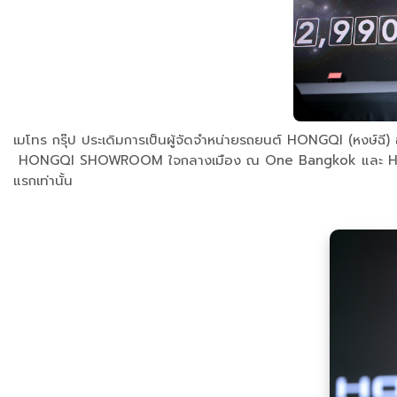
เมโทร กรุ๊ป ประเดิมการเป็นผู้จัดจำหน่ายรถยนต์ HONGQI (หงษ์ฉ
HONGQI SHOWROOM ใจกลางเมือง ณ One Bangkok และ HONGQI
แรกเท่านั้น