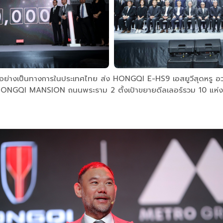
ี) อย่างเป็นทางการในประเทศไทย ส่ง HONGQI E-HS9 เอสยูวีสุดหรู 
 MANSION ถนนพระราม 2 ตั้งเป้าขยายดีลเลอร์รวม 10 แห่งภา