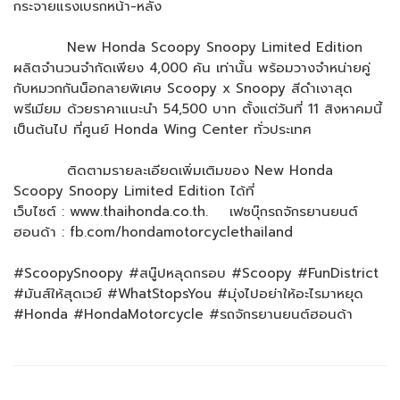
กระจายแรงเบรกหน้า-หลัง
New Honda Scoopy Snoopy Limited Edition
ผลิตจำนวนจำกัดเพียง 4,000 คัน เท่านั้น พร้อมวางจำหน่ายคู่
กับหมวกกันน็อกลายพิเศษ Scoopy x Snoopy สีดำเงาสุด
พรีเมียม ด้วยราคาแนะนำ 54,500 บาท ตั้งแต่วันที่ 11 สิงหาคมนี้
เป็นต้นไป ที่ศูนย์ Honda Wing Center ทั่วประเทศ
ติดตามรายละเอียดเพิ่มเติมของ New Honda
Scoopy Snoopy Limited Edition ได้ที่
เว็บไซต์ : www.thaihonda.co.th. เฟซบุ๊กรถจักรยานยนต์
ฮอนด้า : fb.com/hondamotorcyclethailand
#ScoopySnoopy #สนู๊ปหลุดกรอบ #Scoopy #FunDistrict
#มันส์ให้สุดเวย์ #WhatStopsYou #มุ่งไปอย่าให้อะไรมาหยุด
#Honda #HondaMotorcycle #รถจักรยานยนต์ฮอนด้า