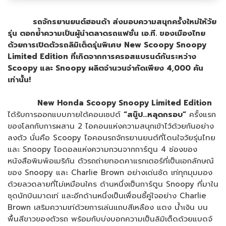
รถจักรยานยนต์ฮอนด้า ส่งมอบความสนุกครั้งใหม่ให้วัย
รุ่น ตอกย้ำความเป็นผู้นำตลาดรถแฟชั่น เอ.ที. ของเมืองไทย
ด้วยการเปิดตัวรถลิมิเต็ดรุ่นพิเศษ New Scoopy Snoopy
Limited Edition ที่เกิดจากการครอสแบรนด์กันระหว่าง
Scoopy และ Snoopy ผลิตจำนวนจำกัดเพียง 4,000 คัน
เท่านั้น!
New Honda Scoopy Snoopy Limited Edition
ได้รับการออกแบบภายใต้คอนเซปต์
“สนู๊ป...หลุดกรอบ”
ครั้งแรก
ของโลกกับการผสาน 2 ไอคอนแห่งความสนุกเข้าไว้ด้วยกันอย่าง
ลงตัว นั่นคือ Scoopy ไอคอนรถจักรยานยนต์ที่โดนใจวัยรุ่นไทย
และ Snoopy ไอดอลแห่งความกวนจากการ์ตูน 4 ช่องของ
หนังสือพิมพ์อเมริกัน ตัวรถถ่ายทอดคาแรกเตอร์ที่เป็นเอกลักษณ์
ของ Snoopy และ Charlie Brown อย่างเด่นชัด เท่ทุกมุมมอง
ด้วยลวดลายที่ไม่เหมือนใคร ด้านหนึ่งเป็นการ์ตูน Snoopy ที่มาใน
ชุดนักบินมาดเท่ และอีกด้านหนึ่งเป็นเพื่อนซี้คู่ใจอย่าง Charlie
Brown เสริมความเท่ด้วยการเล่นแถบสีเหลือง แดง น้ำเงิน บน
พื้นสีขาวของตัวรถ พร้อมกับบ่งบอกความเป็นลิมิเต็ดด้วยแบดจ์