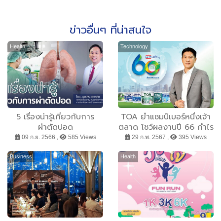
ข่าวอื่นๆ ที่น่าสนใจ
Health
Technology
5 เรื่องน่ารู้เกี่ยวกับการ
TOA ย้ำแชมป์เบอร์หนึ่งเจ้า
ผ่าตัดปอด
ตลาด โชว์ผลงานปี 66 กำไร
โตทะยาน 81% รายได้รวม
09 ก.ย. 2566 ,
585 Views
29 ก.พ. 2567 ,
395 Views
ทะลุ 22479 ลบ. บอร์ดไฟ
เขียวจ่ายปันผล 0.35 บ./หุ้น
Business
Health
พร้อมก้าวสู่ปีที่ 60 เดินหน้า
องค์กรยั่งยืนตามแนวทาง
ESG