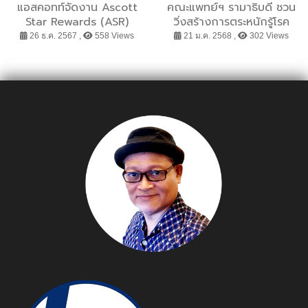
แอสคอทท์จัดงาน Ascott
คณะแพทย์ฯ รามาธิบดี ชวน
Star Rewards (ASR)
วิ่งสร้างการตระหนักรู้โรค
Local Signature Event
CHD ที่งาน ”วิ่ง...ด้วยหัวใจ”
26 ธ.ค. 2567 ,
558 Views
21 ม.ค. 2568 ,
302 Views
ครั้งแรกในกรุงเทพฯ เพื่อ
แสดงความขอบคุณแก่
สมาชิกในประเทศไทย