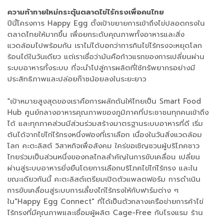
ความท้าทายใหม่กระตุ้นตลาดไข่ไร้กรงเพื่อคนไทย
ปีนี้โครงการ Happy Egg ตั้งเป้าขยายการเข้าถึงไข่ปลอดกรงใน
ตลาดไทยให้มากขึ้น เพื่อยกระดับคุณภาพทั้งอาหารและสิ่ง
แวดล้อมไปพร้อมกัน เราไม่ได้บอกว่าการกินไข่ไร้กรงจะหยุดโลก
ร้อนได้ในวันเดียว แต่เราเชื่อว่ามันคือก้าวแรกของการเปลี่ยนผ่าน
ระบบอาหารทั้งระบบ ที่จะนำไปสู่การผลิตที่ใช้ทรัพยากรอย่างมี
ประสิทธิภาพและปล่อยก๊าซน้อยลงในระยะยาว
"เป้าหมายสูงสุดของเราคือการผลักดันให้ไทยเป็น Smart Food
Hub ศูนย์กลางอาหารคุณภาพของภูมิภาคที่ประชาชนทุกคนเข้าถึง
ได้ และทุกภาคส่วนมีส่วนร่วมสร้างมาตรฐานระบบอาหารที่ดี เริ่ม
ต้นได้จากไข่ไก่ไร้กรงหนึ่งฟองที่เราเลือก เนื่องในวันสิ่งแวดล้อม
โลก คะตะลิสต์ วิสาหกิจเพื่อสังคม ใคร่ขอเชิญชวนผู้บริโภคชาว
ไทยร่วมเป็นส่วนหนึ่งของกลไกลสำคัญในการขับเคลื่อน เปลี่ยน
ผ่านสู่ระบบอาหารยั่งยืนโดยการเลือกบริโภคไข่ไก่ไร้กรง และใน
ขณะเดียวกันนี้ คะตะลิสต์เตรียมเปิดตัวแพลตฟอร์ม การดำเนิน
การขับเคลื่อนสู่ระบบการเลี้ยงไก่ไร้กรงให้กับฟาร์มต่าง ๆ
ใน"Happy Egg Connect" ที่ได้เป็นตัวกลางเครือข่ายการค้าไข่
ไร้กรงที่มีคุณภาพและเชื่อมผู้ผลิต Cage-Free กับโรงแรม ร้าน