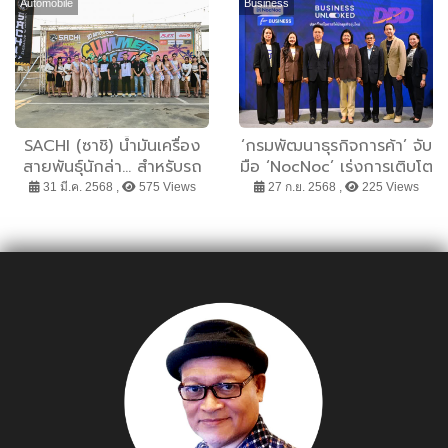
P2E INDUSTRY ที่ใหญ่ที่สุด
Automobile
Business
SACHI (ซาชิ) น้ำมันเครื่อง
‘กรมพัฒนาธุรกิจการค้า’ จับ
สายพันธุ์นักล่า… สำหรับรถ
มือ ‘NocNoc’ เร่งการเติบโต
บ้านสายซิ่งตัวจริง บุกไทย
ธุรกิจ SMEs
31 มี.ค. 2568 ,
575 Views
27 ก.ย. 2568 ,
225 Views
แล้ว!