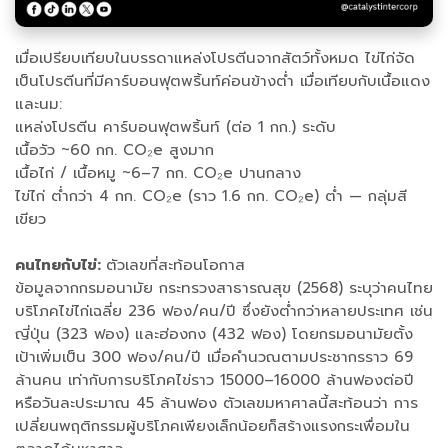
เมื่อเปรียบเทียบในบรรดาแหล่งโปรตีนจากสัตว์ทั้งหมด ไข่ไก่จัด
เป็นโปรตีนที่มีคาร์บอนฟุตพริ้นท์ค่อนข้างต่ำ เมื่อเทียบกับเนื้อแดง
และนม:
แหล่งโปรตีน คาร์บอนฟุตพริ้นท์ (ต่อ 1 กก.) ระดับ
เนื้อวัว ~60 กก. CO₂e สูงมาก
เนื้อไก่ / เนื้อหมู ~6–7 กก. CO₂e ปานกลาง
ไข่ไก่ ต่ำกว่า 4 กก. CO₂e (ราว 1.6 กก. CO₂e) ต่ำ — กลุ่มสี
เขียว
คนไทยกับไข่:
ตัวเลขที่สะท้อนโอกาส
ข้อมูลจากกรมอนามัย กระทรวงสาธารณสุข (2568) ระบุว่าคนไทย
บริโภคไข่ไก่เฉลี่ย 236 ฟอง/คน/ปี ซึ่งยังต่ำกว่าหลายประเทศ เช่น
ญี่ปุ่น (323 ฟอง) และฮ่องกง (432 ฟอง) โดยกรมอนามัยตั้ง
เป้าเพิ่มเป็น 300 ฟอง/คน/ปี เมื่อคำนวณตามประชากรราว 69
ล้านคน เท่ากับการบริโภคไข่ราว 15000–16000 ล้านฟองต่อปี
หรือวันละประมาณ 45 ล้านฟอง ตัวเลขมหาศาลนี้สะท้อนว่า การ
เปลี่ยนพฤติกรรมผู้บริโภคเพียงเล็กน้อยก็สร้างแรงกระเพื่อมใน