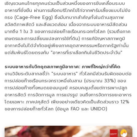
เชิญชวนคนไทยทุกคนร่วมเป็นส่วนหนึ่งของการขับเคลื่อนระบบ
อาหารที่ยั่งยืน ผ่านการเลือกบริโภคไข่ไก่จากฟาร์มเลี้ยงแบบไม่ขัง
กรง (Cage-Free Egg) ซึ่งมีบทบาทสำคัญทั้งในด้านสุขภาพ
สวัสดิภาพสัตว์ และสิ่งแวดล้อม เนื่องจากระบบอาหารมีสัดส่วน
มากถึง 1 ใน 3 ของการปล่อยก๊าซเรือนกระจกทั่วโลก (รวมถึงภาค
เกษตรและการเปลี่ยนแปลงการใช้ที่ดิน) การแก้ปัญหาสภาพภูมิ
อากาศจึงไม่ได้จำกัดอยู่เพียงภาคอุตสาหกรรมหรือภาครัฐเท่านั้น
แต่สัมพันธ์โดยตรงกับ "อาหารที่เราเลือกกินในชีวิตประจำวัน"
ระบบอาหารกับวิกฤตสภาพภูมิอากาศ: ภาพที่ใหญ่กว่าที่คิด
งานวิจัยระดับสากลชี้ว่า "ระบบอาหาร" ทั่วโลกมีส่วนรับผิดชอบต่อ
การปล่อยก๊าซเรือนกระจกราวหนึ่งในสาม (ประมาณ 33%) ของ
การปล่อยก๊าซทั้งหมดของมนุษย์ ครอบคลุมตั้งแต่การเพาะปลูก
อาหารสัตว์ การจัดการมูล การแปรรูป จนถึงการจัดการขยะอาหาร
โดยเฉพาะ ภาคปศุสัตว์ เพียงอย่างเดียวคิดเป็นสัดส่วนราว 12%
ของการปล่อยก๊าซทั่วโลก (ข้อมูล FAO และ UNIDO)