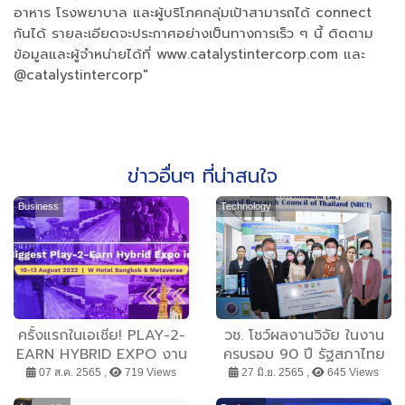
อาหาร โรงพยาบาล และผู้บริโภคกลุ่มเป้าสามารถได้ connect
กันได้ รายละเอียดจะประกาศอย่างเป็นทางการเร็ว ๆ นี้ ติดตาม
ข้อมูลและผู้จำหน่ายได้ที่ www.catalystintercorp.com และ
@catalystintercorp"
ข่าวอื่นๆ ที่น่าสนใจ
Business
Technology
ครั้งแรกในเอเชีย! PLAY-2-
วช. โชว์ผลงานวิจัย ในงาน
EARN HYBRID EXPO งาน
ครบรอบ 90 ปี รัฐสภาไทย
รวมตัวสุดยอดองค์กรและนัก
07 ส.ค. 2565 ,
719 Views
27 มิ.ย. 2565 ,
645 Views
พัฒนาตัวท็อปจากแวดวง