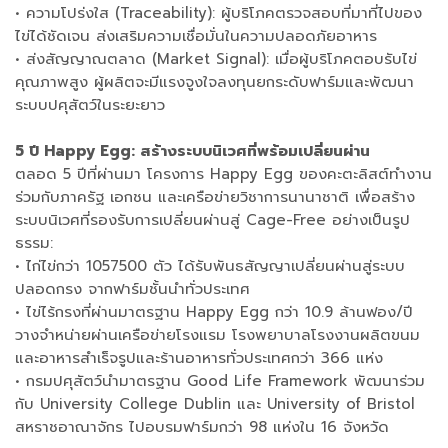
• ความโปร่งใส (Traceability): ผู้บริโภคตรวจสอบที่มาที่ไปของ
ไข่ได้ชัดเจน ส่งเสริมความเชื่อมั่นในความปลอดภัยอาหาร
• ส่งสัญญาณตลาด (Market Signal): เมื่อผู้บริโภคตอบรับไข่
คุณภาพสูง ผู้ผลิตจะมีแรงจูงใจลงทุนยกระดับฟาร์มและพัฒนา
ระบบปศุสัตว์ในระยะยาว
5 ปี Happy Egg: สร้างระบบนิเวศที่พร้อมเปลี่ยนผ่าน
ตลอด 5 ปีที่ผ่านมา โครงการ Happy Egg ของคะตะลิสต์ทำงาน
ร่วมกับภาครัฐ เอกชน และเครือข่ายวิชาการนานาชาติ เพื่อสร้าง
ระบบนิเวศที่รองรับการเปลี่ยนผ่านสู่ Cage-Free อย่างเป็นรูป
ธรรม:
• ไก่ไข่กว่า 1057500 ตัว ได้รับพันธสัญญาเปลี่ยนผ่านสู่ระบบ
ปลอดกรง จากฟาร์มชั้นนำทั่วประเทศ
• ไข่ไร้กรงที่ผ่านมาตรฐาน Happy Egg กว่า 10.9 ล้านฟอง/ปี
วางจำหน่ายผ่านเครือข่ายโรงแรม โรงพยาบาลโรงงานผลิตขนม
และอาหารสำเร็จรูปและร้านอาหารทั่วประเทศกว่า 366 แห่ง
• กรมปศุสัตว์นำมาตรฐาน Good Life Framework พัฒนาร่วม
กับ University College Dublin และ University of Bristol
สหราชอาณาจักร ไปอบรมฟาร์มกว่า 98 แห่งใน 16 จังหวัด