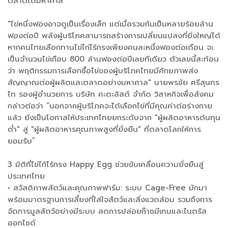
ตลาดได้มหาศาล
"ไข่หนึ่งฟองอาจดูเป็นเรื่องเล็ก แต่เมื่อรวมกันเป็นหลายร้อยล้าน
ฟองต่อปี พลังผู้บริโภคสามารถสร้างการเปลี่ยนแปลงที่ยิ่งใหญ่ได้
หากคนไทยเลือกทานไข่ไก่ไร้กรงเพียงคนละหนึ่งฟองต่อเดือน จะ
เป็นจำนวนไข่เกือบ 800 ล้านฟองต่อปีเลยทีเดียว ตัวเลขนี้สะท้อน
ว่า พฤติกรรมการเลือกซื้อไข่ของผู้บริโภคไทยมีศักยภาพส่ง
สัญญาณต่อผู้ผลิตและตลาดอย่างมหาศาล" นายพรชัย ศรีสุนทร
ไท รองผู้อำนวยการ บริษัท คะตะลิสต์ จำกัด วิสาหกิจเพื่อสังคม
กล่าวต่อว่า “นอกจากผู้บริโภคจะได้เลือกไข่ที่มีคุณค่าต่อร่างกาย
แล้ว ยังเป็นโอกาสให้ประเทศไทยยกระดับจาก "ผู้ผลิตอาหารต้นทุน
ต่ำ" สู่ "ผู้ผลิตอาหารคุณภาพสูงที่ยั่งยืน" ที่ตลาดโลกให้การ
ยอมรับ”
3 มิติที่ไข่ไก้ไร้กรง Happy Egg ช่วยขับเคลื่อนความยั่งยืนสู่
ประเทศไทย
• สวัสดิภาพสัตว์และคุณภาพฟาร์ม: ระบบ Cage-Free มักมา
พร้อมมาตรฐานการเลี้ยงที่ใส่ใจสัตว์และสิ่งแวดล้อม รวมถึงการ
จัดการมูลสัตว์อย่างมีระบบ ลดการปล่อยก๊าซมีเทนและไนตรัส
ออกไซด์