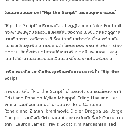
ได้เวลาเล่นนอกบท! “Rip the Script” เตรียมบุกหน้าร้อนนี้
“Rip the Script” เปรียบเสมือนประตูสู่โลกแห่ง Nike Football
ที่จะพาแฟนฟุตบอลร่วมสัมผัสสีสันของการแข่งขันตลอดฤดูกาล
ผ่านเรื่องราวและกิจกรรมที่เชื่อมโยงกันอย่างต่อเนื่อง พร้อมกับ
แขกรับเชิญสุดพิเศษ คอนเทนต์ที่ซ่อนรายละเอียดให้แฟน ๆ ต้อง
ติดตาม อีกทั้งยังเปิดโอกาสให้เหล่าครีเอเตอร์ แฟนบอล และผู้
เล่น ได้เข้ามามีส่วนร่วมและเป็นส่วนหนึ่งของเกมไปพร้อมกัน
เตรียมพบกับแขกรับเชิญสุดพิเศษในภาพยนตร์สั้น “Rip the
Script”
ภาพยนตร์สั้น “Rip the Script” นำแสดงโดยนักเตะชื่อดัง อาทิ
Cristiano Ronaldo Kylian Mbappé Erling Haaland และ
Vini Jr รวมถึงนักเตะในตำนานอย่าง Eric Cantona
Ronaldinho Zlatan Ibrahimović Didier Drogba และ Jorge
Campos รวมถึงนักกีฬา และคนในวงการบันเทิงชื่อดังอีกมากมาย
อาทิ LeBron James Travis Scott Kim Kardashian Ted