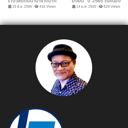
รางวัลระดับนานาชาติจาก
ยั่งยืน” ปี 2565 ต่อเนื่อง
งาน The 6th China
เป็นปีที่ 3 มุ่งมั่นเติบโตอย่าง
19 มิ.ย. 2566 ,
416 Views
14 ต.ค. 2565 ,
629 Views
(Shanghai) International
แข็งแกร่งและยั่งยืน ตาม
Invention & Innovation
หลักแนวคิด ESG
Expo 2023 ณ นครเซี่ยงไฮ้
สาธารณรัฐประชาชนจีน