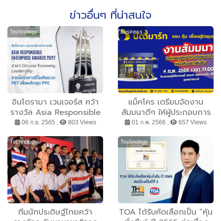
ข่าวอื่นๆ ที่น่าสนใจ
Technology
Business
อินโดรามา เวนเจอร์ส คว้า
แม็คโคร เตรียมจัดงาน
รางวัล Asia Responsible
สัมมนาดีๆ ให้ผู้ประกอบการ
Enterprise Awards 2022
ร้านค้าปลีก หรือ “โชห่วย”
06 ก.ย. 2565 ,
803 Views
01 ก.พ. 2566 ,
657 Views
ในงานสัมมนา “โชห่วยยุค
ใหม่ ติดสปีดยอดขาย ให้
Technology
Technology
มั่งคั่งอย่างยั่งยืน”
ทีมนักประดิษฐ์ไทยคว้า
TOA ได้รับคัดเลือกเป็น “หุ้น