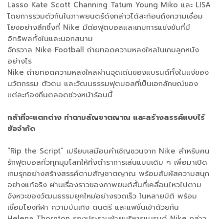
Lasso Kate Scott Channing Tatum Young Miko และ LISA
โดยการรวมตัวกันในภาพยนตร์ดังกล่าวได้สะท้อนถึงความเชื่อม
โยงอย่างลึกซึ้งที่ Nike มีต่อฟุตบอลและเกมการแข่งขันที่มี
อิทธิพลทั้งในและนอกสนาม
จักรวาล Nike Football ถ่ายทอดความหลงใหลในเกมลูกหนัง
อย่างไร
Nike ถ่ายทอดความหลงใหลผ่านจุดเด่นของแบรนด์ทั้งในแง่ของ
นวัตกรรม ตัวตน และวัฒนธรรมฟุตบอลที่เป็นเอกลักษณ์ของ
แต่ละท้องถิ่นตลอดช่วงหน้าร้อนนี้
กล้าที่จะแตกต่าง ทำตามสัญชาตญาณ และสร้างสรรค์แบบไร้
ข้อจำกัด
“Rip the Script” เปรียบเสมือนคำเชิญชวนจาก Nike สำหรับคน
รักฟุตบอลทั่วทุกมุมโลกให้ทิ้งตำราการเล่นแบบเดิม ๆ เพื่อมาเปิด
เกมรุกอย่างสร้างสรรค์ตามสัญชาตญาณ พร้อมสัมผัสความสนุก
อย่างแท้จริง ผ่านเรื่องราวของภาพยนต์สั้นที่เคลื่อนไหวไปตาม
จังหวะของวัฒนธรรมยุคใหม่อย่างรวดเร็ว ในหลายมิติ พร้อม
เชื่อมโยงกีฬา ความบันเทิง ดนตรี และแฟชั่นเข้าด้วยกัน
Helena Thornton รองประธานฝ่ายบริหารแบรนด์ Nike กล่าว