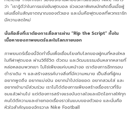
ว่า “เรารู้ดีว่าในการแข่งขันฟุตบอล ช่วงเวลาพิเศษมักเกิดขึ้นเมื่อผู้
เล่นเชื่อในสัญชาตญาณของตัวเอง และนั่นคือฟุตบอลที่พวกเรารัก
มีความสดใหม่
นั่นคือสิ่งที่เราต้องการสื่อสารผ่าน “Rip the Script” ทั้งใน
เนื้อหาของภาพยนตร์และในโลกภายนอก
ภาพยนตร์เรื่องนี้จัดทำขึ้นเพื่อเชื่อมโยงกับโลกของผู้คนที่หลงใหล
ในกีฬาฟุตบอล ผ่านวิถีชีวิต ตัวตน และวัฒนธรรมอันหลากหลายที่
หล่อหลอมพวกเขา ไม่ใช่เพียงแค่บนหน้าจอ เราต้องการฉีกกรอบ
ตำราเดิม ๆ และสร้างสรรค์บางสิ่งที่มีความหมาย เป็นสิ่งที่ผู้คน
อยากพูดถึง อยากแบ่งปัน อยากนำไปต่อยอด อยากสวมใส่ และ
อยากเข้ามามีส่วนร่วม เราไม่ได้ต้องการเพียงสร้างเรื่องราวที่รับ
ชมแล้วผ่านไป แต่ต้องการสร้างแรงบันดาลใจและเปิดโอกาสให้ทุก
คนได้ตีความและถ่ายทอดเรื่องราวในแบบของตัวเอง และนั่นคือ
หัวใจสำคัญของจักรวาล Nike Football