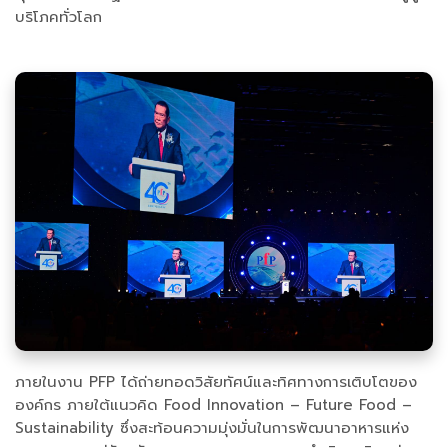
บริโภคทั่วโลก
ภายในงาน PFP ได้ถ่ายทอดวิสัยทัศน์และทิศทางการเติบโตของ
องค์กร ภายใต้แนวคิด Food Innovation – Future Food –
Sustainability ซึ่งสะท้อนความมุ่งมั่นในการพัฒนาอาหารแห่ง