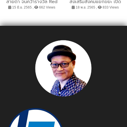
สายตา จนคว้ารางวัล Red
ส่งเสริมสังคมแยกขยะ เปิด
Dot
แคมเปญ “ไทวัสดุ: ฮาวทูทิ้ง
15 มิ.ย. 2565 ,
662 Views
18 พ.ย. 2565 ,
833 Views
ทิ้งอย่างไรให้ถูกถัง” มอบ
ถังขยะให้แก่โรงเรียนใน
สังกัด กทม. 50 แห่ง ทั่ว
กรุงเทพฯ