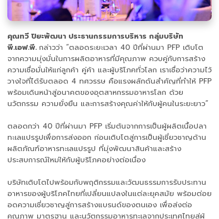
คุณทวี ปิยะพัฒนา ประธานกรรมการบริหาร กลุ่มบริษัท
พี.เอฟ.พี.
กล่าวว่า “ตลอดระยะเวลา 40 ปีที่ผ่านมา PFP เติบโต
จากความมุ่งมั่นในการผลิตอาหารที่มีคุณภาพ ควบคู่กับการสร้าง
ความเชื่อมั่นให้แก่ลูกค้า คู่ค้า และผู้บริโภคทั่วโลก เราเชื่อว่าความไว้
วางใจที่ได้รับตลอด 4 ทศวรรษ คือแรงผลักดันสำคัญที่ทำให้ PFP
พร้อมเดินหน้าสู่อนาคตของอุตสาหกรรมอาหารโลก ด้วย
นวัตกรรม ความยั่งยืน และการสร้างคุณค่าให้กับผู้คนในระยะยาว”
ตลอดกว่า 40 ปีที่ผ่านมา PFP เริ่มต้นจากการเป็นผู้ผลิตเนื้อปลา
ทะเลแปรรูปเพื่อการส่งออก ก่อนเติบโตสู่การเป็นผู้เชี่ยวชาญด้าน
ผลิตภัณฑ์อาหารทะเลแปรรูป ที่มุ่งพัฒนาสินค้าและสร้าง
ประสบการณ์ใหม่ให้กับผู้บริโภคอย่างต่อเนื่อง
บริษัทเติบโตไปพร้อมกับพฤติกรรมและวัฒนธรรมการรับประทาน
อาหารของผู้บริโภคไทยที่เปลี่ยนแปลงในแต่ละยุคสมัย พร้อมต่อย
อดความเชี่ยวชาญสู่การสร้างแบรนด์ของตนเอง เพื่อส่งต่อ
คุณภาพ มาตรฐาน และนวัตกรรมอาหารทะเลจากประเทศไทยสู่ผู้