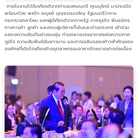
ภายในงานได้รับเกียรติจากท่านองคมนตรี คุณนุรักษ์ มาประณีต
พร้อมด้วย พลโท อดุลย์ บุญธรรมเจริญ รัฐมนตรีว่าการ
กระทรวงกลาโหม แขกผู้มีเกียรติจากภาครัฐ ภาคธุรกิจ พันธมิตร
ทางการค้า ลูกค้า และคณะผู้บริหารทั้งในและต่างประเทศ เข้าร่วม
แสดงความยินดีอย่างอบอุ่น ท่ามกลางบรรยากาศแห่งความภาค
ภูมิใจ ความสัมพันธ์อันยาวนาน และการเฉลิมฉลองก้าวสำคัญของ
องค์กรที่เติบโตเคียงข้างอุตสาหกรรมอาหารไทยมาอย่างต่อเนื่อง