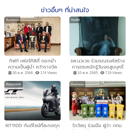
ข่าวอื่นๆ ที่น่าสนใจ
Business
Health
กิฟท์ เฟอร์ทิลิตี้ ตอกย้ำ
รพ.นวเวช ร่วมรณรงค์สร้าง
ความเป็นผู้นำ คว้ารางวัล
การตระหนักรู้วันงดสูบบุหรี่
ระดับสากลและในประเทศ ชูธง
โลก จัดแสดงจิตรกรรมสาม
30 ต.ค. 2568 ,
174 Views
10 พ.ค. 2565 ,
719 Views
มุ่งเน้นพัฒนามาตรฐานการ
มิติ World No Tobacco
ดูแลรักษาผู้มีบุตรยากสู่ระดับ
Day Art Installation โดย
Automobile
Business
โลก
ศิลปินชื่อดังชาวไทย ตลอด
เดือน พ.ค. นี้
NT1100 กับดีไซน์ที่สะกดทุก
ไทวัสดุ ร่วมมือ ผู้ว่า กทม.