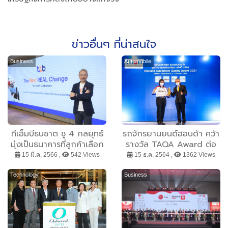
ข่าวอื่นๆ ที่น่าสนใจ
Business
Automobile
ทีเอ็มบีธนชาต ชู 4 กลยุทธ์
รถจักรยานยนต์ฮอนด้า คว้า
มุ่งเป็นธนาคารที่ลูกค้าเลือก
รางวัล TAQA Award ต่อ
ใช้ ชื่นชอบจนต้องบอกต่อ
เนื่อง 11 ปีซ้อน
15 มี.ค. 2566 ,
542 Views
15 ธ.ค. 2564 ,
1362 Views
เพื่อยกระดับชีวิตทางการเงิน
ของลูกค้าให้ดีขึ้นรอบด้าน
Technology
Business
ทั้งกลุ่ม Wealth พนักงาน
เงินเดือน คนมีรถ คนมีบ้าน