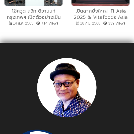
โอ๊ควูด สวีท ติวานนท์
เปิดฉากยิ่งใหญ่ ‘Fi Asia
กรุงเทพฯ เปิดตัวอย่างเป็น
2025 & Vitafoods Asia
ทางการ โดย พล.อ.อ.มานัต
2025’ ผลักดันประเทศไทยสู่
14 ธ.ค. 2565 ,
714 Views
18 ก.ย. 2568 ,
339 Views
วงษ์วาทย์ อดีตผู้บัญชาการ
ศูนย์กลางนวัตกรรมส่วน
ทหารอากาศ ให้เกียรติเป็น
ผสมอาหาร ผลิตภัณฑ์เสริม
ประธาน พร้อมคณะผู้บริหาร
อาหาร และสุขภาพ
กลุ่มบริษัท เจ้าพระยา
มหานคร จำกัด (มหาชน)