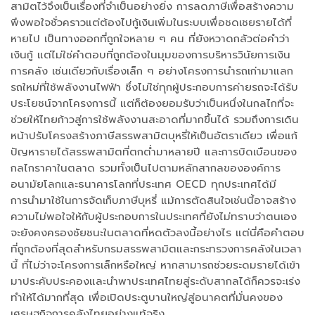
สามิตไว้จึงเป็นเรื่องที่จำเป็นอย่างยิ่ง การลดภาษีเพื่อสร้างความ
พึงพอใจชั่วคราวแต่ต้องไปกู้เงินเพิ่มในระบบเพื่อชดเชยรายได้ที่
หายไป เป็นทางออกที่ถูกใจหลาย ๆ คน ที่ยังหวาดกลัวต่อคำว่า
เงินกู้ แต่ไม่ใช่คำตอบที่ถูกต้องในมุมของการบริหารวินัยการเงิน
การคลัง เช่นเดียวกับเรื่องเล็ก ๆ อย่างโครงการนำรถเก่ามาแลก
รถใหม่ที่ใช้พลังงานไฟฟ้า ซึ่งไม่ใช่ทุกผู้ประกอบการค่ายรถจะได้รับ
ประโยชน์จากโครงการนี้ แต่ก็ต้องยอมรับว่าเป็นหนึ่งในกลไกที่จะ
ช่วยให้ไทยก้าวสู่การใช้พลังงานสะอาดที่มากขึ้นได้ รวมถึงการเดิน
หน้าปรับโครงสร้างภาษีสรรพสามิตบุหรี่ให้เป็นอัตราเดียว เพื่อแก้
ปัญหารายได้สรรพสามิตที่ตกต่ำมาหลายปี และการบิดเบือนของ
กลไกราคาในตลาด รวมทั้งเป็นไปตามหลักสากลขององค์การ
อนามัยโลกและธนาคารโลกที่ประเทศ OECD ทุกประเทศได้มี
การนำมาใช้ในการจัดเก็บภาษีบุหรี่ แม้การตัดสินใจเช่นนี้อาจสร้าง
ความไม่พอใจให้กับผู้ประกอบการในประเทศที่ยังไม่ทราบว่าตนเอง
จะยังคงครองชัยชนะในตลาดที่หดตัวลงนี้อย่างไร แต่นี่คือคำตอบ
ที่ถูกต้องที่สุดสำหรับกรมสรรพสามิตและกระทรวงการคลังในเวลา
นี้ ที่ไม่ว่าจะโครงการเล็กหรือใหญ่ หากสามารถช่วยระดมรายได้เข้า
มาประคับประคองและนำพาประเทศไทยสู่ระดับสากลได้ก็ควรจะเร่ง
ทำให้ได้มากที่สุด เพื่อเปิดประตูบานใหญ่สู่อนาคตที่มั่นคงของ
เศรษฐกิจการคลังไทยอย่างแท้จริง