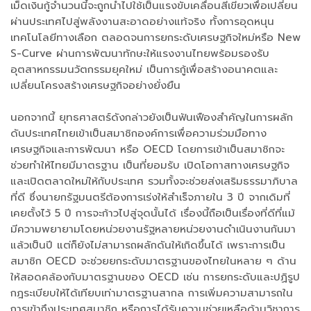
เม็ดเงินกู้จำนวนนี้จะถูกนำไปใช้เป็นแรงขับเคลื่อนสีเขียวเพื่อเปลี่ยน
ผ่านประเทศไปสู่พลังงานสะอาดอย่างแท้จริง ทั้งการอุดหนุน
เทคโนโลยีทางเลือก ตลอดจนการยกระดับเศรษฐกิจใหม่หรือ New
S-Curve ผ่านการพัฒนาทักษะให้แรงงานไทยพร้อมรองรับ
อุตสาหกรรมนวัตกรรมยุคใหม่ เป็นการกู้เพื่อสร้างอนาคตและ
เปลี่ยนโครงสร้างเศรษฐกิจอย่างยั่งยืน
นอกจากนี้ ยุทธศาสตร์ดังกล่าวยังเป็นฟันเฟืองสำคัญในการผลัก
ดันประเทศไทยเข้าเป็นสมาชิกองค์การเพื่อความร่วมมือทาง
เศรษฐกิจและการพัฒนา หรือ OECD โดยการเข้าเป็นสมาชิกจะ
ช่วยทำให้ไทยมีมาตรฐาน เป็นที่ยอมรับ เปิดโอกาสทางเศรษฐกิจ
และเปิดตลาดใหม่ให้กับประเทศ รวมทั้งจะช่วยส่งเสริมธรรมาภิบาล
ที่ดี ซึ่งนายกรัฐมนตรีต้องการเร่งให้สำเร็จภายใน 3 ปี จากเดิมที่
เคยตั้งไว้ 5 ปี การจะก้าวไปสู่จุดนั้นได้ เรื่องนี้ถือเป็นเรื่องที่ดีที่แม้
มีความพยายามโดยหน่วยงานรัฐหลายหน่วยงานดำเนินงานกันมา
แล้วเป็นปี แต่ก็ยังไม่สามารถผลักดันให้เกิดขึ้นได้ เพราะการเป็น
สมาชิก OECD จะช่วยยกระดับมาตรฐานของไทยในหลาย ๆ ด้าน
ให้สอดคล้องกับมาตรฐานของ OECD เช่น การยกระดับและปฏิรูป
กฎระเบียบให้ได้เทียบเท่ามาตรฐานสากล การเพิ่มความสามารถใน
การเข้าถึงประเทศสมาชิก หรือการได้รับความช่วยเหลือด้านวิชาการ