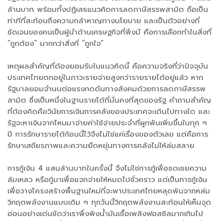
ล้านบาท พร้อมทั้งปฏิเสธแนวคิดการลดภาษีสรรพสามิต ถือเป็น
ท่าทีที่สะท้อนถึงความกล้าหาญทางนโยบาย และเป็นตัวอย่างที่
ชัดเจนของคนเป็นผู้นำด้านเศรษฐกิจที่พึงมี คือการเลือกทำในสิ่งที่
“ถูกต้อง” มากกว่าสิ่งที่ “ถูกใจ”
เหตุผลสำคัญที่ต้องยอมรับในแนวคิดนี้ คือความจริงที่ว่าปัจจุบัน
ประเทศไทยตกอยู่ในภาวะรายจ่ายสูงกว่ารายรายได้อยู่แล้ว หาก
รัฐบาลยอมจำนนต่อแรงกดดันทางสังคมด้วยการลดภาษีสรรพ
สามิต ซึ่งเป็นหนึ่งในฐานรายได้ที่มั่นคงที่สุดของรัฐ คำถามสำคัญ
ที่ต้องคิดคือวินัยการเงินการคลังของประเทศจะเดินไปทางใด และ
รัฐจะหาเงินจากไหนมาจ่ายค่าใช้จ่ายประจำที่ผูกพันเพิ่มขึ้นในทุก ๆ
ปี การรักษารายได้ก้อนนี้ไว้จึงไม่ใช่แค่เรื่องของตัวเลข แต่คือการ
รักษาเสถียรภาพและความยืดหยุ่นทางการคลังไม่ให้ล่มสลาย
การกู้เงิน 4 แสนล้านบาทในครั้งนี้ จึงไม่ใช่การกู้เพื่อชดเชยความ
ล้มเหลว หรือกู้มาเพื่อแจกจ่ายให้หมดไปชั่วคราว แต่เป็นการกู้เงิน
เพื่อวางโครงสร้างพื้นฐานใหม่ที่จะพาประเทศไทยหลุดพ้นจากหล่ม
วิกฤตพลังงานแบบเดิม ๆ ทุกวันนี้วิกฤตพลังงานสะท้อนให้เห็นจุด
อ่อนอย่างเด่นชัดว่าเราพึ่งพิงน้ำมันเชื้อเพลิงฟอสซิลมากเกินไป