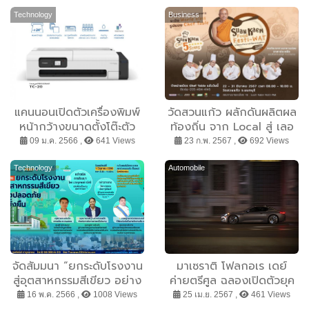
Technology
Business
แคนนอนเปิดตัวเครื่องพิมพ์
วัดสวนแก้ว ผลักดันผลิตผล
หน้ากว้างขนาดตั้งโต๊ะตัว
ท้องถิ่น จาก Local สู่ เลอ
แรก “Canon
ค่า จัดงาน“Suan Kaew
09 ม.ค. 2566 ,
641 Views
23 ก.พ. 2567 ,
692 Views
imagePROGRAF TC-20
Food Festi-Wat (งานสวน
เพราะที่ไหนๆ ก็ทำงานได้
แก้วรวมพลังวัฒนธรรม
Technology
Automobile
เหมือนอยู่ออฟฟิศ”
อาหาร)” ชิม ช้อป อาหาร 5
ดาว ราคาจับต้องได้ พร้อม
ประมูลของที่ระลึกจากคน
บันเทิง
จัดสัมมนา “ยกระดับโรงงาน
มาเซราติ โฟลกอเร เดย์
สู่อุตสาหกรรมสีเขียว อย่าง
ค่ายตรีศูล ฉลองเปิดตัวยุค
ปลอดภัยและยั่งยืน” ฟังฟรี!
ใหม่ของยนตรกรรมไฟฟ้า
16 พ.ค. 2566 ,
1008 Views
25 เม.ย. 2567 ,
461 Views