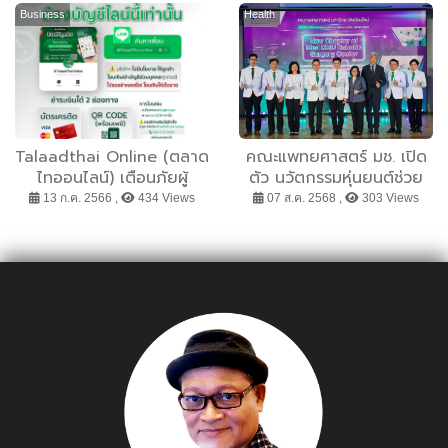
Imaging Technology”
ประโยชน์ ครั้งที่ 1”
Business
Health
เซ็นเซอร์ Sony IMX766,
ระบบกันสั่นคู่ และ AI ลด
Noise อย่างชาญฉลาด
Talaadthai Online (ตลาด
คณะแพทยศาสตร์ มช. เปิด
ไทออนไลน์) เตือนภัยผู้
ตัว นวัตกรรมหุ่นยนต์ช่วย
บริโภค ระวัง!! มิจฉาชีพ เปิด
ผ่าตัด ระบบใหม่ New
13 ก.ค. 2566 ,
434 Views
07 ส.ค. 2568 ,
303 Views
Line Open Chat แอบอ้าง
Chapter of Med CMU
ใช้ชื่อ Talaadthai Online
Robotic Surgery Center
แห่งแรกของประเทศไทย และ
ภูมิภาคเอเชียตะวันออกเฉียง
ใต้ ยกระดับระบบบริการ
สุขภาพด้วยเทคโนโลยีขั้นสูง