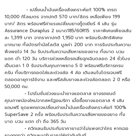
• เปลี่ยนน้ำมันเครื่องสังเคราะห์แท้ 100% เกรด
10,000 กิโลเมตร จากปกติ 570 บาท/ลิตร เหลือเพียง 199
บาท/ ลิตร พร้อมฟรีค่าแรงเปลี่ยนยางกู๊ดเยียร์ 4 เส้น รุ่น
Assurance Duraplus 2 ขนาด185/60R15 ราคาพิเศษเพียงเส้น
ละ 1,399 บาท จากราคาปกติ 1,950 บาท พร้อมรับสิทธิพิเศษ
มากมาย ทั้งบัตรกำนัลโลตัส มูลค่า 200 บาท การรับประกันความ
พึงพอใจ 14 วัน รับประกันความเสียหายของยาง ทั้งบาด บวม
แตก ตำ 120 วัน บริการช่วยเหลือรถเสียฉุกเฉินตลอด 24 ชั่วโมง
เป็นเวลา 1 ปี รับประกันคุณภาพยาง 5 ปี พร้อมฟรีบริการครบ
ครัน ทั้งบริการถอดใส่และถ่วงล้อ 4 ล้อ เติมลมไนโตรเจนฟรี
ตลอดอายุการใช้งาน และฟรีสลับยางและถ่วงล้อตลอด 2 ปี หรือ
50,000 กม.
• โปรโมชั่นช่วงแนะนำยางแอตลาส ยางรถยนต์
คุณภาพน้องใหม่จากสหรัฐอเมริกา เมื่อซื้อยางแอตลาส 4 เส้น
แถมฟรี ชุดแพคเกจเปลี่ยนถ่ายน้ำมันเครื่องสังเคราะห์แท้ 100%
SuperSave 2 ครั้ง พร้อมรับประกันความเสียหายของยาง ทั้ง
บาด บวม แตก ตำ ถึง 365 วัน
• ควิกเลนรับประกันราคายางว่าไม่แพงกว่าใคร หากเจอ
ยางถูกกว่า ควิกเลนปรับราคาให้เท่ากันทันที