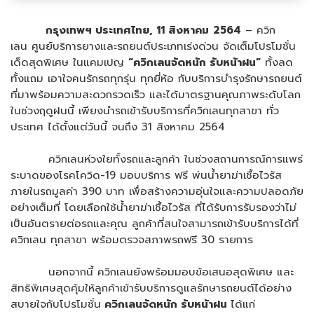
กรุงเทพฯ ประเทศไทย
,
11 สิงหาคม
256
4
– ควิก
เลน ศูนย์บริการยางและรถยนต์ประเภทเร่งด่วน จัดเต็มโปรโมชั่น
เด็ดสุดพิเศษ ในแคมเปญ
“ควิกเลนจัดหนัก รับหน้าฝน”
ทั้งลด
ทั้งแถม เอาใจคนรักรถทุกรุ่น ทุกยี่ห้อ กับบริการบำรุงรักษารถยนต์
ที่มาพร้อมความสะดวกรวดเร็ว และได้มาตรฐานคุณภาพระดับโลก
ในช่วงฤดูฝนนี้ เพียงนำรถเข้ารับบริการที่ควิกเลนทุกสาขา ทั่ว
ประเทศ ได้ตั้งแต่วันนี้ จนถึง 31 สิงหาคม 2564
ควิกเลนห่วงใยทั้งรถและลูกค้า ในช่วงสถานการณ์การแพร่
ระบาดของโรคโควิด-19 มอบบริการ ฟรี พ่นน้ำยาฆ่าเชื้อไวรัส
ภายในรถมูลค่า 390 บาท เพื่อสร้างความอุ่นใจและความปลอดภัย
อย่างเต็มที่ โดยเลือกใช้น้ำยาฆ่าเชื้อไวรัส ที่ได้รับการรับรองว่าไม่
เป็นอันตรายต่อรถและคุณ ลูกค้าที่สนใจสามารถเข้ารับบริการได้ที่
ควิกเลน ทุกสาขา พร้อมตรวจสภาพรถฟรี 30 รายการ
นอกจากนี้ ควิกเลนยังพร้อมมอบข้อเสนอสุดพิเศษ และ
สิทธิพิเศษสุดคุ้มให้ลูกค้าเข้ารับบริการดูแลรักษารถยนต์ได้อย่าง
สบายใจกับโปรโมชั่น
ควิกเลนจัดหนัก รับหน้าฝน
ได้แก่