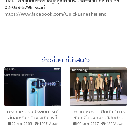
โมชั่น ได้ที่ศูนย์บริการข้อมูลลูกค้าสัมพันธ์ควิกเลน ที่หมายเลข
02-039-5798 หรือที่
https://www.facebook.com/QuickLaneThailand
ข่าวอื่นๆ ที่น่าสนใจ
IT
Technology
realme มอบประสบการณ์
วช. แถลงข่าวเปิดตัว “การ
ขั้นสุดกับกล้องระดับแฟล็
ขับเคลื่อนผลงานวิจัยด้าน
กชิปใน realme 9 Pro+ กับ
ทรัพยากรธรรมชาติและสิ่ง
22 ก.พ. 2565 ,
1057 Views
06 เม.ย. 2567 ,
426 Views
เทคโนโลยี “ProLight
แวดล้อมสู่การนำไปใช้