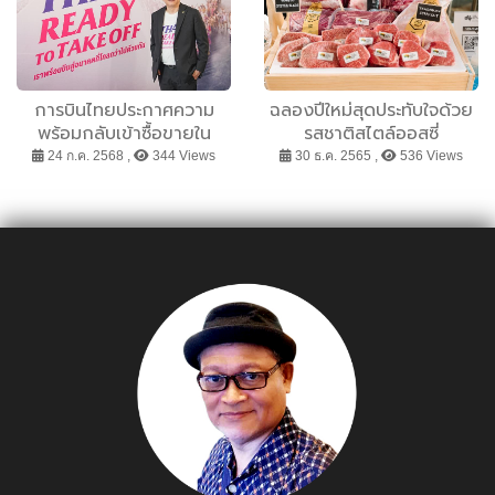
2 ตอกย้ำความเป็นผู้นำด้าน
การแพทย์ในระดับภูมิภาค
การบินไทยประกาศความ
ฉลองปีใหม่สุดประทับใจด้วย
พร้อมกลับเข้าซื้อขายใน
รสชาติสไตล์ออสซี่
ตลาดหลักทรัพย์ฯ 4 สิงหานี้
24 ก.ค. 2568 ,
344 Views
30 ธ.ค. 2565 ,
536 Views
ตอกย้ำความสำเร็จการฟื้นฟู
กิจการ พลิกโฉมองค์กรสู่
การเติบโตอย่างแข็งแกร่ง
และยั่งยืน