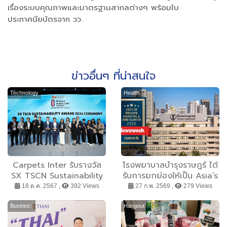
เรื่องระบบคุณภาพและมาตรฐานสากลต่างๆ พร้อมใบ
ประกาศนียบัตรจาก วว.
ข่าวอื่นๆ ที่น่าสนใจ
Technology
Health
Carpets Inter รับรางวัล
โรงพยาบาลบำรุงราษฎร์ ได้
SX TSCN Sustainability
รับการยกย่องให้เป็น Asia’s
Award 2024
Top Private Hospitals
18 ต.ค. 2567 ,
392 Views
27 ก.พ. 2569 ,
279 Views
and Clinics 2026 จาก
การจัดอันดับของ
Business
Hangout
Newsweek ต่อเนื่องเป็นปีที่