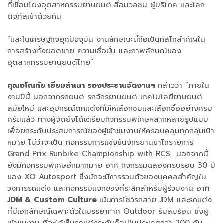
ที่เชื่อมโยงอุตสาหกรรมยานยนต์ สื่อมวลชน ผู้บริโภค และโลก
ดิจิทัลเข้าด้วยกัน
“และในเศรษฐกิจยุคปัจจุบัน งานลักษณะนี้ถือเป็นกลไกสำคัญใน
การสร้างทั้งยอดขาย ความเชื่อมั่น และภาพลักษณ์ของ
อุตสาหกรรมยานยนต์ไทย”
คุณอโณทัย เอี่ยมลำเนา รองประธานจัดงานฯ
กล่าวว่า “ภายใน
งานปีนี้ นอกจากรถยนต์ รถจักรยานยนต์ เทคโนโลยียานยนต์
สมัยใหม่ และอุปกรณ์ตกแต่งที่มีให้เลือกชมและเลือกซื้ออย่างครบ
ครันแล้ว ทางผู้จัดยังได้เตรียมกิจกรรมพิเศษหลากหลายรูปแบบ
เพื่อยกระดับประสบการณ์ของผู้เข้าชมงานให้ครอบคลุมทุกกลุ่มเป้า
หมาย ไม่ว่าจะเป็น กิจกรรมการแข่งขันจักรยานขาไถรายการ
Grand Prix Runbike Championship with RCS นอกจากนี้
ยังมีกิจกรรมพิเศษอีกมากมาย อาทิ กิจกรรมฉลองครบรอบ 30 ปี
ของ XO Autosport ซึ่งมักจะมีการรวมตัวของบุคคลสำคัญใน
วงการรถแต่ง และกิจกรรมแจกของที่ระลึกสำหรับผู้ร่วมงาน อาทิ
JDM & Custom Culture
เน้นการโชว์รถสาย JDM และรถแต่ง
ที่มีเอกลักษณ์เฉพาะตัวในบรรยากาศ Outdoor รับลมร้อน ซึ่งผู้
เข้าชมงาน ที่จะได้เห็นรถแต่งระดับท็อปในประเทศกว่า 200 คัน