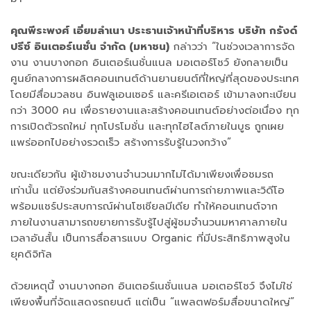
คุณพีระพงศ์ เอี่ยมลำเนา ประธานเจ้าหน้าที่บริหาร บริษัท กรังด์
ปรีซ์ อินเตอร์เนชั่น จำกัด (มหาชน)
กล่าวว่า “ในช่วงเวลาการจัด
งาน งานบางกอก อินเตอร์เนชั่นแนล มอเตอร์โชว์ ยังกลายเป็น
ศูนย์กลางการผลิตคอนเทนต์ด้านยานยนต์ที่ใหญ่ที่สุดของประเทศ
โดยมีสื่อมวลชน อินฟลูเอนเซอร์ และครีเอเตอร์ เข้ามาลงทะเบียน
กว่า 3000 คน เพื่อรายงานและสร้างคอนเทนต์อย่างต่อเนื่อง ทุก
การเปิดตัวรถใหม่ ทุกโปรโมชั่น และทุกไฮไลต์ภายในบูธ ถูกเผย
แพร่ออกไปอย่างรวดเร็ว สร้างการรับรู้ในวงกว้าง”
ขณะเดียวกัน ผู้เข้าชมงานจำนวนมากไม่ได้มาเพียงเพื่อชมรถ
เท่านั้น แต่ยังร่วมกันสร้างคอนเทนต์ผ่านการถ่ายภาพและวิดีโอ
พร้อมแชร์ประสบการณ์ผ่านโซเชียลมีเดีย ทำให้คอนเทนต์จาก
ภายในงานสามารถขยายการรับรู้ไปสู่ผู้ชมจำนวนมหาศาลภายใน
เวลาอันสั้น เป็นการสื่อสารแบบ Organic ที่มีประสิทธิภาพสูงใน
ยุคดิจิทัล
ด้วยเหตุนี้ งานบางกอก อินเตอร์เนชั่นแนล มอเตอร์โชว์ จึงไม่ใช่
เพียงพื้นที่จัดแสดงรถยนต์ แต่เป็น “แพลตฟอร์มสื่อขนาดใหญ่”