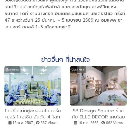
ยนต์ที่ตอบโจทย์ทุกไลฟ์สไตล์ และยกระดับคุณภาพชีวิตแห่ง
อนาคต ได้ที่ งานบางกอก อินเตอร์เนชั่นแนล มอเตอร์โชว์ ครั้งที่
47 ระหว่างวันที่ 25 มีนาคม – 5 เมษายน 2569 ณ อิมแพค ชา
เลนเจอร์ ฮอลล์ 1–3 เมืองทองธานี
ข่าวอื่นๆ ที่น่าสนใจ
Business
Business
ไทยขึ้นแท่นผู้ส่งออกไอศกรีม
SB Design Square ร่วม
เบอร์ 1 เอเชีย อันดับ 4 โลก
กับ ELLE DECOR เผยโฉม
มูลค่าแตะ 5.1 พันล้านบาท
ไลฟ์สไตล์เฟอร์นิเจอร์
13 พ.ค. 2567 ,
387 Views
19 ต.ค. 2565 ,
962 Views
ด้าน แม็คซ์ฟู๊ด กรุ๊ป รุก
คอลเลคชันล่าสุด ‘A