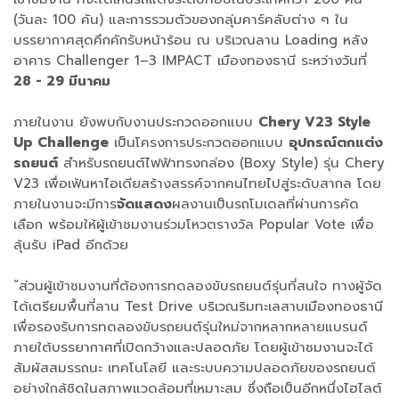
(วันละ 100 คัน) และการรวมตัวของกลุ่มคาร์คลับต่าง ๆ ใน
บรรยากาศสุดคึกคักรับหน้าร้อน ณ บริเวณลาน Loading หลัง
อาคาร Challenger 1–3 IMPACT เมืองทองธานี ระหว่างวันที่
28 - 29 มีนาคม
ภายในงาน ยังพบกับงานประกวดออกแบบ
Chery V23 Style
Up Challenge
เป็นโครงการประกวดออกแบบ
อุปกรณ์ตกแต่ง
รถยนต์
สำหรับรถยนต์ไฟฟ้าทรงกล่อง (Boxy Style) รุ่น Chery
V23 เพื่อเฟ้นหาไอเดียสร้างสรรค์จากคนไทยไปสู่ระดับสากล โดย
ภายในงานจะมีการ
จัดแสดง
ผลงานเป็นรถโมเดลที่ผ่านการคัด
เลือก พร้อมให้ผู้เข้าชมงานร่วมโหวตรางวัล Popular Vote เพื่อ
ลุ้นรับ iPad อีกด้วย
“ส่วนผู้เข้าชมงานที่ต้องการทดลองขับรถยนต์รุ่นที่สนใจ ทางผู้จัด
ได้เตรียมพื้นที่ลาน Test Drive บริเวณริมทะเลสาบเมืองทองธานี
เพื่อรองรับการทดลองขับรถยนต์รุ่นใหม่จากหลากหลายแบรนด์
ภายใต้บรรยากาศที่เปิดกว้างและปลอดภัย โดยผู้เข้าชมงานจะได้
สัมผัสสมรรถนะ เทคโนโลยี และระบบความปลอดภัยของรถยนต์
อย่างใกล้ชิดในสภาพแวดล้อมที่เหมาะสม ซึ่งถือเป็นอีกหนึ่งไฮไลต์