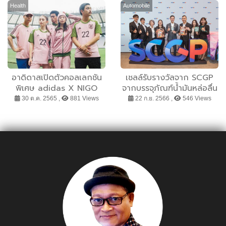
ลงทุน 120 ล้าน ขยาย
Parisian State of Mind’
Health
Automobile
โรงงาน เพิ่มกำลังผลิต ปลูก
นำสัมผัสแห่งแรงบันดาลใจใน
สับปะรดเพิ่มพันไร่ เตรียมรับ
สไตล์ปารีเซียง มาถ่ายทอดสู่
ออเดอร์ส่งออกไอศกรีมผล
งานดีไซน์ให้เหมือนได้ใช้ชีวิต
ไม้พุ่ง มั่นใจรายได้ปีนี้แตะ
อยู่ใจกลางมหานครปารีสใน
400 ล้าน
ทุกวัน
อาดิดาสเปิดตัวคอลเลกชัน
เชลล์รับรางวัลจาก SCGP
พิเศษ adidas X NIGO
จากบรรจุภัณฑ์น้ำมันหล่อลื่น
เพื่อต้อนรับการแข่งขัน FIFA
ผลิตจากพลาสติกรีไซเคิล
30 ต.ค. 2565 ,
881 Views
22 ก.ย. 2566 ,
546 Views
WORLD CUP 2022™
100% ตอกย้ำเป้าหมายการ
ดำเนินธุรกิจอย่างยั่งยืน