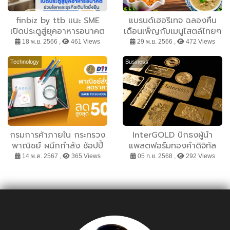
finbiz by ttb แนะ SME
แบรนด์เฮอริเทจ ฉลองคืน
เปิดประตูสู่ยุคอาหารอนาคต
เดือนเพ็ญกับเมนูไสตล์ไทยๆ
ช่วยโลกและธุรกิจเติบโต
อิ่มอร่อยรับเทศกาลลอย
18 พ.ย. 2566 ,
461 Views
29 พ.ย. 2566 ,
472 Views
ยั่งยืน
กระทง
Technology
Business
กรมการค้าภายใน กระทรวง
InterGOLD ปักธงผู้นำ
พาณิชย์ ผนึกกำลัง ช้อปปี้
แพลตฟอร์มทองคำดิจิทัล
เตรียมพร้อมต้อนรับเปิด
ขยายตลาดรับทองจริงทั่ว
14 พ.ค. 2567 ,
365 Views
05 ก.ย. 2568 ,
292 Views
เทอมแบบสบายใจสบาย
ไทย นำร่องเชียงใหม่
กระเป๋า เปิดแคมเปญ
“พาณิชย์สั่งลุย ลดราคา
Back to School 2024” ปี
2 กับทัพสินค้าราคาพิเศษลด
สูงสุด 50%