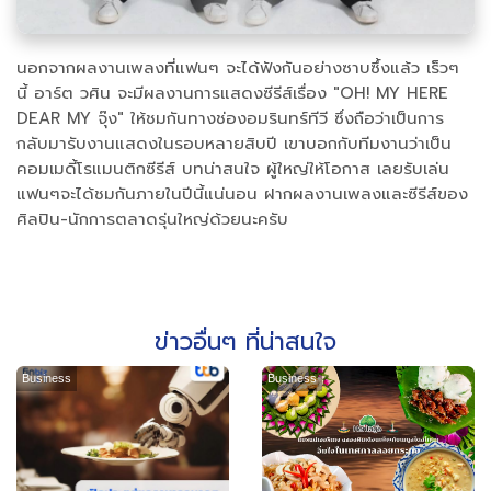
นอกจากผลงานเพลงที่แฟนๆ จะได้ฟังกันอย่างซาบซึ้งแล้ว เร็วๆ
นี้ อาร์ต วศิน จะมีผลงานการแสดงซีรีส์เรื่อง "OH! MY HERE
DEAR MY จุ๊ง" ให้ชมกันทางช่องอมรินทร์ทีวี ซึ่งถือว่าเป็นการ
กลับมารับงานแสดงในรอบหลายสิบปี เขาบอกกับทีมงานว่าเป็น
คอมเมดี้โรแมนติกซีรีส์ บทน่าสนใจ ผู้ใหญ่ให้โอกาส เลยรับเล่น
แฟนๆจะได้ชมกันภายในปีนี้แน่นอน ฝากผลงานเพลงและซีรีส์ของ
ศิลปิน-นักการตลาดรุ่นใหญ่ด้วยนะครับ
ข่าวอื่นๆ ที่น่าสนใจ
Business
Business