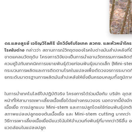
ดร.แสงสูรย์ เจริญวิไลศิริ นักวิจัยไบโอเทค สวทช. และหัวหน้า
โรคใบด่าง
กล่าวว่า สถานการณ์วิกฤตของโรคใบด่างมันสำปะหลังที่ย
ขาดแคลนวัตถุดิบ โครงการวิจัยจะเป็นการนำเอานวัตกรรมการผลิตต้นพ
ควบคู่ไปกับเทคนิคการขยายพันธุ์ด้วยท่อนพันธุ์ขนาดเล็ก (Mini
กระบวนการผลิตและการติดตามโรคในแปลงเพื่อตัดวงจรการระบาดที่มัก
ยกระดับมาตรฐานการผลิตมันสำปะหลังให้ยั่งยืนครอบคลุมทั้งภูมิภ
ในการนำเทคโนโลยีไปปฏิบัติจริง โครงการได้ร่วมมือกับ บริษัท อุตส
หน้าที่ให้สามารถเพาะเลี้ยงเนื้อเยื่อได้อย่างครบวงจร นอกจากนี้ย
เนื้อเยื่อ การปลูกแบบ Mini-stem และการปลูกโดยใช้ท่อนพันธุ์ปกต
สภาพแปลงปลูกของต้นเนื้อเยื่อ และ Mini-stem cutting มากกว่า 95
วิธีการเพาะเลี้ยงเนื้อเยื่อมีแนวโน้มให้จำนวนกิ่งพันธุ์ที่มากกว่าวิธี
แวดล้อมในแปลงปลูก