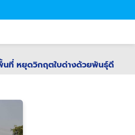
นที่ หยุดวิกฤตใบด่างด้วยพันธุ์ดี