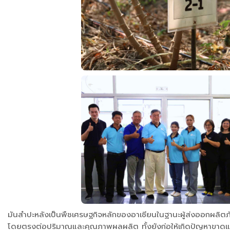
มันสำปะหลังเป็นพืชเศรษฐกิจหลักของอาเซียนในฐานะผู้ส่งออกผลิตภั
โดยตรงต่อปริมาณและคุณภาพผลผลิต ทั้งยังก่อให้เกิดปัญหาขาดแคล