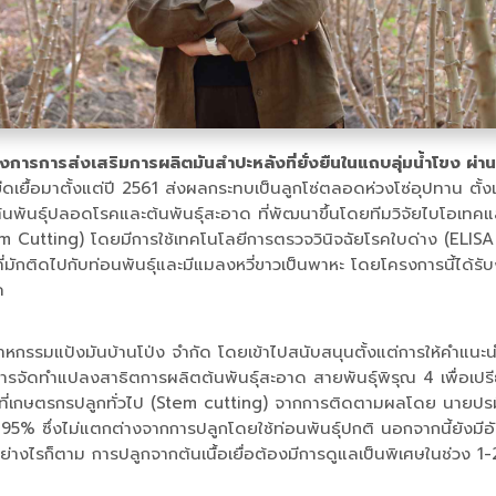
โครงการการส่งเสริมการผลิตมันสำปะหลังที่ยั่งยืนในแถบลุ่มน้ำโขง
ืดเยื้อมาตั้งแต่ปี 2561 ส่งผลกระทบเป็นลูกโซ่ตลอดห่วงโซ่อุปทาน ต
ันธุ์ปลอดโรคและต้นพันธุ์สะอาด ที่พัฒนาขึ้นโดยทีมวิจัยไบโอเทคและ
-stem Cutting) โดยมีการใช้เทคโนโลยีการตรวจวินิจฉัยโรคใบด่าง (
ติดไปกับท่อนพันธุ์และมีแมลงหวี่ขาวเป็นพาหะ โดยโครงการนี้ได้รับ
าค
าหกรรมแป้งมันบ้านโป่ง จำกัด โดยเข้าไปสนับสนุนตั้งแต่การให้คำแนะนำ
ังมีการจัดทำแปลงสาธิตการผลิตต้นพันธุ์สะอาด สายพันธุ์พิรุณ 4 เพื่
ิที่เกษตรกรปลูกทั่วไป (Stem cutting) จากการติดตามผลโดย นายปรมี 
% ซึ่งไม่แตกต่างจากการปลูกโดยใช้ท่อนพันธุ์ปกติ นอกจากนี้ยังมีอัตร
อื่น อย่างไรก็ตาม การปลูกจากต้นเนื้อเยื่อต้องมีการดูแลเป็นพิเศษในช่วง 1