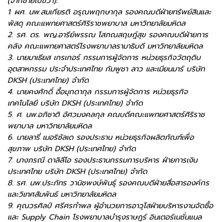
(จากซ้ายไปขวา):
1. ผศ. นพ.สมเกียรติ อรุณพฤกษากุล รองคณบดีฝ่ายทรัพย์สินและ
พัสดุ คณะแพทยศาสตร์ศิริราชพยาบาล มหาวิทยาลัยมหิดล
2. รศ. ดร. พญ.อารีย์พรรณ โสภณสฤษฎ์สุข รองคณบดีฝ่ายการ
คลัง คณะแพทยศาสตร์โรงพยาบาลรามาธิบดี มหาวิทยาลัยมหิดล
3. นายมาเธียส เกรเกอร์ กรรมการผู้จัดการ หน่วยธุรกิจวัตถุดิบ
อุตสาหกรรม ประจำประเทศไทย กัมพูชา ลาว และเมียนมาร์ บริษัท
DKSH (ประเทศไทย) จำกัด
4. นายคงศักดิ์ อื้อมุกดากุล กรรมการผู้จัดการ หน่วยธุรกิจ
เทคโนโลยี บริษัท DKSH (ประเทศไทย) จำกัด
5. ศ. นพ.อภิชาติ อัศวมงคลกุล คณบดีคณะแพทยศาสตร์ศิริราช
พยาบาล มหาวิทยาลัยมหิดล
6. นายลารี่ เมอริซัลเด รองประธาน หน่วยธุรกิจผลิตภัณฑ์เพื่อ
สุขภาพ บริษัท DKSH (ประเทศไทย) จำกัด
7. นางภรณี ดาลิลีโอ รองประธานกรรมการบริหาร ฝ่ายการเงิน
ประเทศไทย บริษัท DKSH (ประเทศไทย) จำกัด
8. รศ. นพ.ประภัทร วานิชพงษ์พันธุ์ รองคณบดีฝ่ายสื่อสารองค์กร
และวิเทศสัมพันธ์ มหาวิทยาลัยมหิดล
9. คุณวรศิลป์ ศรีศรกำพล ผู้อำนวยการอาวุโสฝ่ายบริหารงานจัดซื้อ
และ Supply Chain โรงพยาบาลบำรุงราษฎร์ อินเตอร์เนชั่นแนล