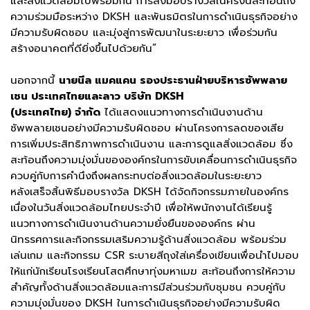
และสิ่งแวดล้อมไปพร้อมกัน การส่งมอบรางวัลในครั้งนี้สะท้อนถึง
ความร่วมมือระหว่าง DKSH และพันธมิตรในการดำเนินธุรกิจอย่าง
มีความรับผิดชอบ และมุ่งสู่การพัฒนาในระยะยาว เพื่อร่วมกัน
สร้างอนาคตที่ดียิ่งขึ้นไปด้วยกัน”
นอกจากนี้
นายนีล แมคแคน รองประธานฝ่ายบริหารซัพพลาย
เชน ประเทศไทยและลาว บริษัท DKSH
(ประเทศไทย) จำกัด
ได้แสดงแนวทางการดำเนินงานด้าน
ซัพพลายเชนอย่างมีความรับผิดชอบ ผ่านโครงการลดของเสีย
การเพิ่มประสิทธิภาพการดำเนินงาน และการดูแลสิ่งแวดล้อม ซึ่ง
สะท้อนถึงความมุ่งมั่นขององค์กรในการขับเคลื่อนการดำเนินธุรกิจ
ควบคู่กับการคำนึงถึงผลกระทบต่อสิ่งแวดล้อมในระยะยาว
หลังเสร็จสิ้นพิธีมอบรางวัล DKSH ได้จัดกิจกรรมภายในองค์กร
เนื่องในวันสิ่งแวดล้อมไทยประจำปี เพื่อให้พนักงานได้เรียนรู้
แนวทางการดำเนินงานด้านความยั่งยืนขององค์กร ผ่าน
นิทรรศการและกิจกรรมเสริมความรู้ด้านสิ่งแวดล้อม พร้อมร่วม
เล่นเกม และกิจกรรม CSR ระบายสีถุงใส่เครื่องเขียนเพื่อนำไปมอบ
ให้แก่นักเรียนโรงเรียนโสตศึกษาทุ่งมหาเมฆ สะท้อนถึงการให้ความ
สำคัญทั้งด้านสิ่งแวดล้อมและการมีส่วนร่วมกับชุมชน ควบคู่กับ
ความมุ่งมั่นของ DKSH ในการดำเนินธุรกิจอย่างมีความรับผิด