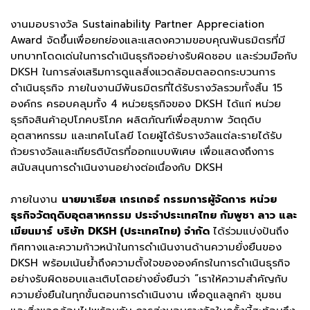
งานมอบรางวัล Sustainability Partner Appreciation
Award จัดขึ้นเพื่อยกย่องและแสดงความขอบคุณพันธมิตรที่มี
บทบาทโดดเด่นในการดำเนินธุรกิจอย่างรับผิดชอบ และร่วมมือกับ
DKSH ในการส่งเสริมการดูแลสิ่งแวดล้อมตลอดกระบวนการ
ดำเนินธุรกิจ ภายในงานมีพันธมิตรที่ได้รับรางวัลรวมทั้งสิ้น 15
องค์กร ครอบคลุมทั้ง 4 หน่วยธุรกิจของ DKSH ได้แก่ หน่วย
ธุรกิจสินค้าอุปโภคบริโภค ผลิตภัณฑ์เพื่อสุขภาพ วัตถุดิบ
อุตสาหกรรม และเทคโนโลยี โดยผู้ได้รับรางวัลแต่ละรายได้รับ
ถ้วยรางวัลและเกียรติบัตรที่ออกแบบพิเศษ เพื่อแสดงถึงการ
สนับสนุนการดำเนินงานอย่างต่อเนื่องกับ DKSH
ภายในงาน
นายมาเธียส เกรเกอร์ กรรมการผู้จัดการ หน่วย
ธุรกิจวัตถุดิบอุตสาหกรรม ประจำประเทศไทย กัมพูชา ลาว และ
เมียนมาร์
บริษัท DKSH (ประเทศไทย) จำกัด
ได้ร่วมแบ่งปันถึง
ทิศทางและความก้าวหน้าในการดำเนินงานด้านความยั่งยืนของ
DKSH พร้อมเน้นย้ำถึงความตั้งใจขององค์กรในการดำเนินธุรกิจ
อย่างรับผิดชอบและเติบโตอย่างยั่งยืนว่า “เราให้ความสำคัญกับ
ความยั่งยืนในทุกขั้นตอนการดำเนินงาน เพื่อดูแลลูกค้า ชุมชน