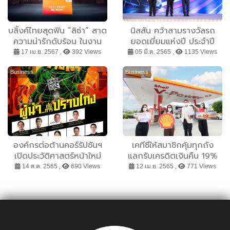
บลิ้งค์ไทยสุดฟิน “ลิซ่า” สาด
นิสสัน คว้าสามรางวัลรถ
ความน่ารักดับร้อน ในงาน
ยอดเยี่ยมแห่งปี ประจำปี
LISA FAN MEET-UP Ease
2565
17 เม.ย. 2567 ,
392 Views
05 มี.ค. 2565 ,
1135 Views
Every Moment with
TrueMoney พร้อม
Business
Business
เซอร์ไพรส์สุดซึ้งสมความ
คิดถึง
องค์กรต่อต้านคอร์รัปชันฯ
เคทีซีให้สมาชิกคุ้มทุกถัง
เปิดประวัติศาสตร์หน้าใหม่
แลกรับเครดิตเงินคืน 19%
เน้นชู “ผู้นำ...กับการปราบ
เมื่อเติมน้ำมันที่ปั๊มเชลล์ทั่ว
14 ส.ค. 2565 ,
690 Views
12 เม.ย. 2565 ,
771 Views
โกง” พร้อมนำเทคโนโลยี
ประเทศ
ดิจิทัล เครื่องมือจับคอร์รัปชัน
ACT Ai กระตุ้นคนไทยร่วม
แสดงพลังตื่นรู้สู้โกง นัดรวม
พลัง 6 ก.ย.นี้