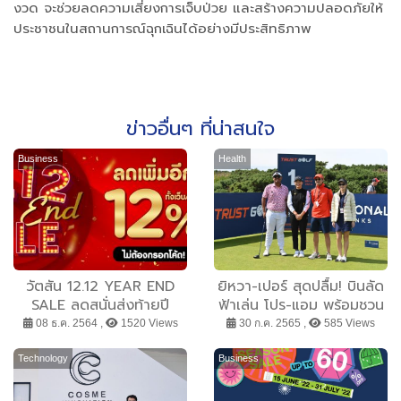
งวด จะช่วยลดความเสี่ยงการเจ็บป่วย และสร้างความปลอดภัยให้
ประชาชนในสถานการณ์ฉุกเฉินได้อย่างมีประสิทธิภาพ
ข่าวอื่นๆ ที่น่าสนใจ
Business
Health
วัตสัน 12.12 YEAR END
ยิหวา-เปอร์ สุดปลื้ม! บินลัด
SALE ลดสนั่นส่งท้ายปี
ฟ้าเล่น โปร-แอม พร้อมชวน
สูงสุด 77%
แฟนๆ ส่งแรงเชียร์โปรไทย
08 ธ.ค. 2564 ,
1520 Views
30 ก.ค. 2565 ,
585 Views
ใน ทรัสต์กอล์ฟ วีเมนส์
สก็อตติช โอเพ่น 2022 วันที่
Technology
Business
28-31 กรกฎาคมนี้