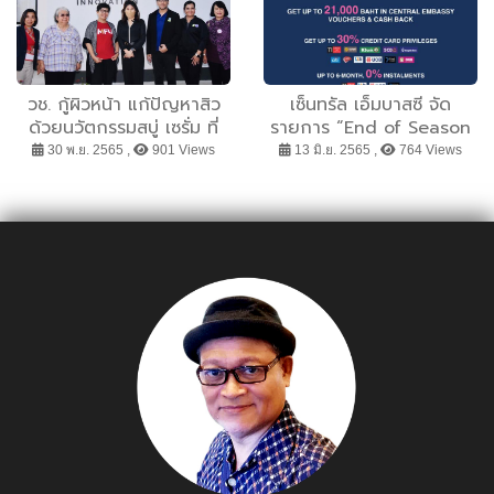
วช. กู้ผิวหน้า แก้ปัญหาสิว
เซ็นทรัล เอ็มบาสซี จัด
ด้วยนวัตกรรมสบู่ เซรั่ม ที่
รายการ “End of Season
สกัดจากดาวเรือง ขมิ้นชัน
Sale” ยกทัพสินค้าแฟชั่น
30 พ.ย. 2565 ,
901 Views
13 มิ.ย. 2565 ,
764 Views
และน้ำผึ้ง จากภูมิปัญญา
แบรนด์ดัง และไลฟ์สไตล์ไอ
ไทยเพื่อผิวสดใสระดับ
เทมโดนใจ ลดสูงสุด 60%
อินเตอร์
พร้อมรับสิทธิพิเศษมากมาย
ตั้งแต่วันที่ 15 มิ.ย. – 31
ก.ค. 65