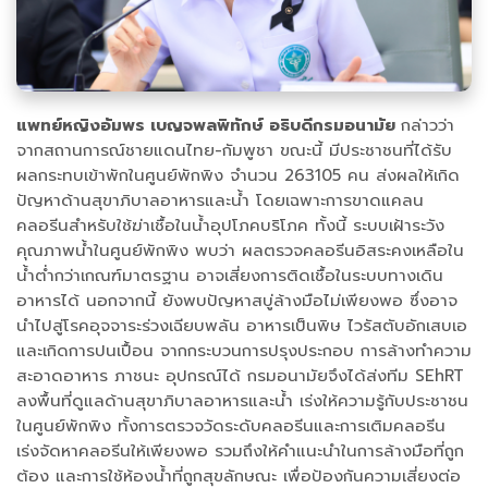
แพทย์หญิงอัมพร เบญจพลพิทักษ์ อธิบดีกรมอนามัย
กล่าวว่า
จากสถานการณ์ชายแดนไทย-กัมพูชา ขณะนี้ มีประชาชนที่ได้รับ
ผลกระทบเข้าพักในศูนย์พักพิง จำนวน 263105 คน ส่งผลให้เกิด
ปัญหาด้านสุขาภิบาลอาหารและน้ำ โดยเฉพาะการขาดแคลน
คลอรีนสำหรับใช้ฆ่าเชื้อในน้ำอุปโภคบริโภค ทั้งนี้ ระบบเฝ้าระวัง
คุณภาพน้ำในศูนย์พักพิง พบว่า ผลตรวจคลอรีนอิสระคงเหลือใน
น้ำต่ำกว่าเกณฑ์มาตรฐาน อาจเสี่ยงการติดเชื้อในระบบทางเดิน
อาหารได้ นอกจากนี้ ยังพบปัญหาสบู่ล้างมือไม่เพียงพอ ซึ่งอาจ
นำไปสู่โรคอุจจาระร่วงเฉียบพลัน อาหารเป็นพิษ ไวรัสตับอักเสบเอ
และเกิดการปนเปื้อน จากกระบวนการปรุงประกอบ การล้างทำความ
สะอาดอาหาร ภาชนะ อุปกรณ์ได้ กรมอนามัยจึงได้ส่งทีม SEhRT
ลงพื้นที่ดูแลด้านสุขาภิบาลอาหารและน้ำ เร่งให้ความรู้กับประชาชน
ในศูนย์พักพิง ทั้งการตรวจวัดระดับคลอรีนและการเติมคลอรีน
เร่งจัดหาคลอรีนให้เพียงพอ รวมถึงให้คำแนะนำในการล้างมือที่ถูก
ต้อง และการใช้ห้องน้ำที่ถูกสุขลักษณะ เพื่อป้องกันความเสี่ยงต่อ