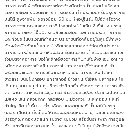
อาหาร อาทิ ผู้เตรียมอาหารต้องล้างมือด้วยน้ำและสบู่ หรือเจล
แอลกอฮอล์ก่อนจัดอาหาร การเตรียม ทำ ประกอบหรือปรุงอาหาร
บนโต๊ะสูงจากพื้น อย่างน้อย 60 ซม. ให้อยู่ในร่ม ไม่จัดหรือวาง
อาหารตากแดด แจกอาหารที่ปรุงสุกใหม่ ไม่เกิน 2 ชั่วโมง บรรจุ
อาหารในกล่องที่เป็นมิตรกับสิ่งแวดล้อม แยกตามประเภทอาหาร
และทิ้งขยะในบริเวณที่กำหนด ประชาชนที่อาศัยอยู่ในศูนย์พักพิง
ต้องล้างมือด้วยน้ำและสบู่ หรือเจลแอลกอฮอล์ก่อนรับประทาน
อาหารและหลังออกจากห้องส้วมเช่นเดียวกัน สำหรับประชาชนที่จะ
ร่วมบริจาคอาหาร ขอให้หลีกเลี่ยงอาหารที่เน่าเสียง่าย เช่น อาหาร
หมักดอง อาหารค้างคืน อาหารไม่สุก อาหารที่ทำจากกะทิ ยำ
พร้อมแนะแนวทางการบริจาคอาหาร เน้น อาหารแห้ง ได้แก่
ข้าวสาร ขนมปังกรอบ แครกเกอร์ ข้าวแผ่น ซีเรียล ปลากรอบ ไก่
เค็ม หมูแผ่น หมูเส้น กุนเชียง ถั่วลิสงคั่ว ถั่วทอด กระยาสารท ถั่ว
ตัด งาตัด อาหารสำเร็จรูป เช่น ข้าวสวยกระป๋อง ปลากระป๋อง ผล
ไม้แห้ง เช่น กล้วยตาก กล้วยอบ มะม่วงกวน มะละกออบ และที่
สำคัญ คือ น้ำดื่ม นมถั่วเหลือง นมสดยูเอชที น้ำผลไม้บรรจุ
กล่อง เป็นต้น ทั้งนี้ ขอให้ตรวจสอบวันหมดอายุ และลักษณะของ
บรรจุภัณฑ์ต้องปิดสนิท ไม่ขาด ไม่บวม หรือขึ้นรา เพราะการดูแล
ด้านสุขาภิบาลอาหารและน้ำ และสุขอนามัยในศูนย์พักพิงอย่างเข้ม