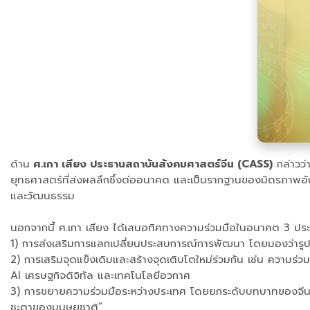
ด้าน
ศ.เกา เสียง ประธานสถาบันสังคมศาสตร์จีน (CASS)
กล่าวว่
ยุทธศาสตร์ที่ส่งผลลึกซึ้งต่ออนาคต และเป็นรากฐานของมิตรภาพอันย
และวัฒนธรรม
นอกจากนี้ ศ.เกา เสียง ได้เสนอทิศทางความร่วมมือในอนาคต 3 ประ
1) การส่งเสริมการแลกเปลี่ยนประสบการณ์การพัฒนา โดยมองว่าร
2) การเสริมจุดแข็งเดิมและสร้างจุดเติบโตใหม่ร่วมกัน เช่น ความร่
AI เศรษฐกิจดิจิทัล และเทคโนโลยีอวกาศ
3) การขยายความร่วมมือระหว่างประเทศ โดยยกระดับบทบาทของจีน–ไ
ชะตาของมนุษยชาติ”