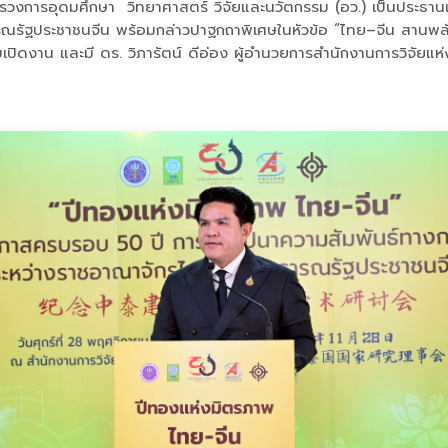
ารกระทรวงการอุดมศึกษา วิทยาศาสตร์ วิจัยและนวัตกรรม (อว.) เป็นปร
รัฐประชาชนจีน พร้อมกล่าวปาฐกถาพิเศษในหัวข้อ “ไทย–จีน สานพลัง
ิดงาน และมี ดร. วิภารัตน์ ดีอ่อง ผู้อำนวยการสำนักงานการวิจัยแห่ง