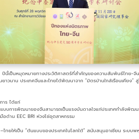
า ปีนี้เป็นหมุดหมายทางประวัติศาสตร์ที่สำคัญของความสัมพันธ์ไทย-จี
าวนาน ประเทศจีนและไทยได้พัฒนาจาก “มิตรบ้านใกล้เรือนเคียง” สู่ “ป
การ ได้แก่
ูปแบบการพัฒนาของจีนสามารถเป็นแรงบันดาลใจแก่ประเทศกำลังพัฒน
วมมือด้าน EEC BRI ห่วงโซ่อุตสาหกรรม
ทยให้เป็น “ต้นแบบของประเทศในโลกใต้” สนับสนุนอาเซียน ระบบพหุภา