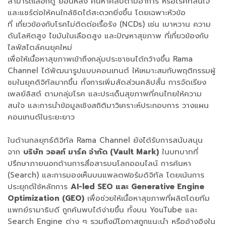
สามารถเลือกดู ย้อนหลัง ค้นหาคลิปตามอาการ หรือโรคที่สนใจ
และแชร์ต่อให้คนใกล้ชิดได้สะดวกยิ่งขึ้น โดยเฉพาะหัวข้อ
ที่ เกี่ยวข้องกับโรคไม่ติดต่อเรื้อรัง (NCDs) เช่น เบาหวาน ความ
ดันโลหิตสูง ไขมันในเลือดสูง และปัญหาสุขภาพ ที่เกี่ยวข้องกับ
ไลฟ์สไตล์คนยุคใหม่
เพื่อให้เนื้อหาสุขภาพเข้าถึงกลุ่มประชาชนได้กว้างขึ้น Rama
Channel ได้พัฒนารูปแบบคอนเทนต์ ให้เหมาะสมกับพฤติกรรมผู้
ชมในยุคดิจิทัลมากขึ้น ทั้งการเพิ่มสัดส่วนคลิปสั้น การจัดเรียง
เพลย์ลิสต์ ตามกลุ่มโรค และประเด็นสุขภาพที่คนไทยให้ความ
สนใจ และการนำข้อมูลเชิงสถิติมาวิเคราะห์ประกอบการ วางแผน
คอนเทนต์ในระยะยาว
ในด้านกลยุทธ์ดิจิทัล Rama Channel ยังได้รับการสนับสนุน
จาก
บริษัท วอลท์ มาร์ค จำกัด (Vault Mark)
ในบทบาทที่
ปรึกษาภายนอกด้านการสื่อสารบนโลกออนไลน์ การค้นหา
(Search) และการมองเห็นบนแพลตฟอร์มดิจิทัล โดยเน้นการ
ประยุกต์ใช้หลักการ
AI-led SEO และ Generative Engine
Optimization (GEO)
เพื่อช่วยให้เนื้อหาสุขภาพที่ผลิตโดยทีม
แพทย์รามาธิบดี ถูกค้นพบได้ง่ายขึ้น ทั้งบน YouTube และ
Search Engine ต่าง ๆ รวมถึงมีโอกาสถูกแนะนำ หรืออ้างอิงใน