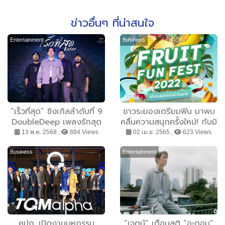
ข่าวอื่นๆ ที่น่าสนใจ
Entertainment
Business
“เร็วที่สุด” ซิงเกิลลำดับที่ 9
ชาวระยองเตรียมฟิน มาพบ
DoubleDeep เพลงรักสุด
คลื่นความสนุกครั้งใหม่! กับมิ
ซึ้ง พร้อม Music Video ที่
นิคอนเสิร์ตจาก ทอม อิสรา
13 พ.ค. 2568 ,
884 Views
02 เม.ย. 2565 ,
623 Views
จะกระแทกทุกหัวใจและคู่รักที่
หน้ากากทุเรียน ที่
ต้องพลัดพราก
ศูนย์การค้า โรบินสันไลฟ์
Business
Entertainment
สไตล์ และห้างสรรพสินค้า
โรบินสัน บ้านฉาง
คปภ. เปิดงานมหกรรม
“เจตน์” เตือนสติ “อะตอม”