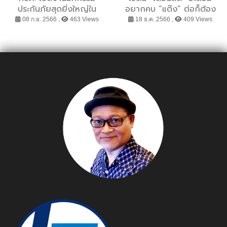
ประกันภัยสุดยิ่งใหญ่ใน
อยากคบ “แต๊ง” ต่อก็ต้อง
อาเซียน “Thailand
แลก?! ในซีรีส์ “7 Days
08 ก.ย. 2566 ,
463 Views
18 ธ.ค. 2566 ,
409 Views
InsurTech Fair 2023” ขน
before Valentine”
ทัพแพคเกจประกันฯ จาก
บริษัทชั้นนำ ลดสูงสุด 30%
พร้อมโชว์นวัตกรรมและ
เทคโนโลยีด้านประกันภัยสุด
ล้ำ ตอบโจทย์ทุกไลฟ์สไตล์
ยุคดิจิทัล