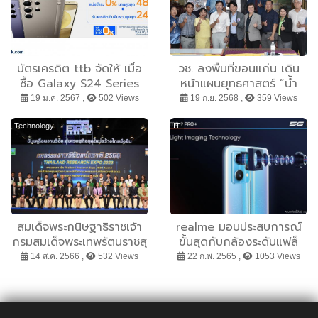
บัตรเครดิต ttb จัดให้ เมื่อ
วช. ลงพื้นที่ขอนแก่น เดิน
ซื้อ Galaxy S24 Series
หน้าแผนยุทธศาสตร์ “น้ำ
แบ่งชำระ 0% นานสูงสุด 48
มั่นคง ไม่ท่วม ไม่แล้ง” เสริม
19 ม.ค. 2567 ,
502 Views
19 ก.ย. 2568 ,
359 Views
เดือนพร้อมรับเครดิตเงินคืน
ความยั่งยืนภาคอีสาน
รวมสูงสุด 24%
Technology
IT
สมเด็จพระกนิษฐาธิราชเจ้า
realme มอบประสบการณ์
กรมสมเด็จพระเทพรัตนราชสุ
ขั้นสุดกับกล้องระดับแฟล็
ดาฯ สยามบรมราชกุมารี
กชิปใน realme 9 Pro+ กับ
14 ส.ค. 2566 ,
532 Views
22 ก.พ. 2565 ,
1053 Views
พระราชทาน “Platinum
เทคโนโลยี “ProLight
Award” ม.ศิลปากร -
Imaging Technology”
มทร.อีสาน ในงานมหกรรม
เซ็นเซอร์ Sony IMX766,
งานวิจัยแห่งชาติ 2566
ระบบกันสั่นคู่ และ AI ลด