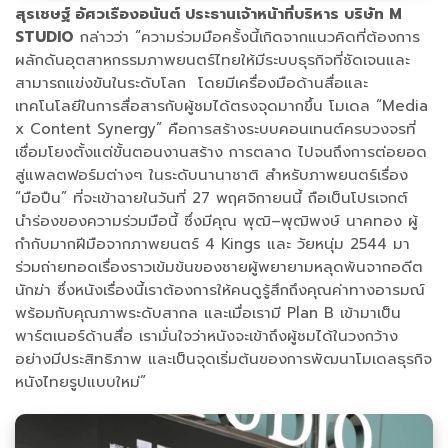
สุรเชษฐ์ อัศวเรืองอนันต์ ประธานเจ้าหน้าที่บริหาร บริษัท M
STUDIO
กล่าวว่า “ความร่วมมือครั้งนี้เกิดจากแนวคิดที่ต้องการ
ผลักดันอุตสาหกรรมภาพยนตร์ไทยให้มีระบบธุรกิจที่ชัดเจนและ
สามารถแข่งขันในระดับโลก โดยมีเครื่องมือด้านสื่อและ
เทคโนโลยีในการสื่อสารกับผู้ชมได้ตรงจุดมากขึ้น โมเดล “Media
x Content Synergy” คือการสร้างระบบคอนเทนต์ครบวงจรที่
เชื่อมโยงตั้งแต่ขั้นตอนงานสร้าง การตลาด ไปจนถึงการต่อยอด
สู่แพลตฟอร์มต่างๆ ในระดับนานาชาติ สำหรับภาพยนตร์เรื่อง
“มือปืน” ที่จะเข้าฉายในวันที่ 27 พฤศจิกายนนี้ ถือเป็นโปรเจกต์
นำร่องของความร่วมมือนี้ ซึ่งมีคุณ พุฒิ–พุฒิพงษ์ นาคทอง ผู้
กำกับมากฝีมือจากภาพยนตร์ 4 Kings และ วัยหนุ่ม 2544 มา
ร่วมถ่ายทอดเรื่องราวเข้มข้นของชายผู้พยายามหลุดพ้นจากอดีต
นักฆ่า ซึ่งหนังเรื่องนี้เราต้องการให้คนดูรู้สึกถึงคุณค่าทางอารมณ์
พร้อมกับคุณภาพระดับสากล และเมื่อเรามี Plan B เข้ามาเป็น
พาร์ตเนอร์ด้านสื่อ เรามั่นใจว่าหนังจะเข้าถึงผู้ชมได้ในวงกว้าง
อย่างมีประสิทธิภาพ และเป็นจุดเริ่มต้นของการพัฒนาโมเดลธุรกิจ
หนังไทยรูปแบบใหม่”