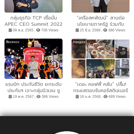
กลุ่มธุรกิจ TCP เชื่อมั่น
“เครือสหพัฒน์” สานต่อ
APEC CEO Summit 2022
นโยบายภาครัฐ ร่วมกับ
สร้างความร่วมมือทาง
“กระทรวงพาณิชย์” ผนึก
08 พ.ย. 2565 ,
706 Views
25 มิ.ย. 2568 ,
386 Views
เศรษฐกิจอย่างสร้างสรรค์
กำลังช่วยเหลือเกษตรกร
และยั่งยืน
เปิดพื้นที่ขายผักและผลไม้
Business
Hangout
แรบบิท ประกันชีวิต ยกระดับ
“เดอะ คอฟฟี่ คลับ” ปลื้ม!
ประกันฯ เจาะกลุ่มนิวเจน ชู
กระแสตอบรับคอร์สดินเนอร์
คอนเซ็ปต์ ‘Rabbital
พรีเมียม ริมแม่น้ำเจ้าพระยา
19 พ.ค. 2567 ,
386 Views
16 ม.ค. 2566 ,
689 Views
World’ โลกแห่งประกันชีวิต
ชมพลุปีใหม่สุดปัง ปักหมุดร้า
เพื่อคนยุคใหม่ พร้อมขนทัพ
นออลเดย์ไดนิ่งที่พร้อมเสิร์ฟ
ผลิตภัณฑ์-โปรโมชันแบบโดน
ทุกโมเมนต์พิเศษสำหรับ
โดน ร่วมงาน Money Expo
ลูกค้าตลอดปี
มหกรรมการเงินกรุงเทพ