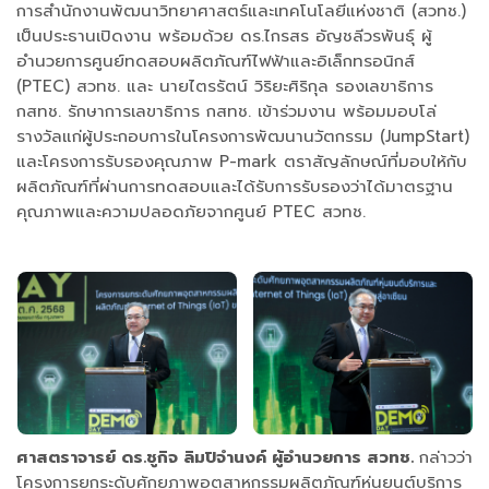
การสำนักงานพัฒนาวิทยาศาสตร์และเทคโนโลยีแห่งชาติ (สวทช.)
เป็นประธานเปิดงาน พร้อมด้วย ดร.ไกรสร อัญชลีวรพันธุ์ ผู้
อำนวยการศูนย์ทดสอบผลิตภัณฑ์ไฟฟ้าและอิเล็กทรอนิกส์
(PTEC) สวทช. และ นายไตรรัตน์ วิริยะศิริกุล รองเลขาธิการ
กสทช. รักษาการเลขาธิการ กสทช. เข้าร่วมงาน พร้อมมอบโล่
รางวัลแก่ผู้ประกอบการในโครงการพัฒนานวัตกรรม (JumpStart)
และโครงการรับรองคุณภาพ P-mark ตราสัญลักษณ์ที่มอบให้กับ
ผลิตภัณฑ์ที่ผ่านการทดสอบและได้รับการรับรองว่าได้มาตรฐาน
คุณภาพและความปลอดภัยจากศูนย์ PTEC สวทช.
ศาสตราจารย์ ดร.ชูกิจ ลิมปิจำนงค์ ผู้อำนวยการ สวทช.
กล่าวว่า
โครงการยกระดับศักยภาพอุตสาหกรรมผลิตภัณฑ์หุ่นยนต์บริการ