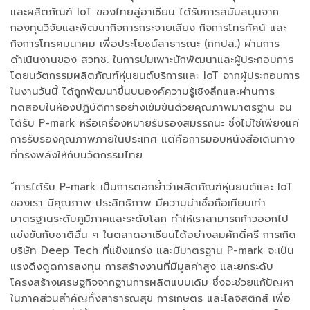
และผลิตภัณฑ์ IoT ของไทยสู่อาเซียน ได้รับการสนับสนุนจาก
กองทุนวิจัยและพัฒนากิจการกระจายเสียง กิจการโทรทัศน์ และ
กิจการโทรคมนาคม เพื่อประโยชน์สาธารณะ (กทปส.) ผ่านการ
ดำเนินงานของ สวทช. ในการบ่มเพาะนักพัฒนาและผู้ประกอบการ
โดยนวัตกรรมผลิตภัณฑ์หุ่นยนต์บริการและ IoT จากผู้ประกอบการ
ในงานวันนี้ ได้ถูกพัฒนาขึ้นบนองค์ความรู้เชิงลึกและผ่านการ
ทดสอบในห้องปฏิบัติการอย่างเข้มข้นด้วยคุณภาพมาตรฐาน จน
ได้รับ P-mark หรือเครื่องหมายรับรองสมรรถนะ ซึ่งไม่ใช่เพียงแค่
การรับรองคุณภาพภายในประเทศ แต่คือการมอบหนังสือเดินทาง
ที่ทรงพลังให้กับนวัตกรรมไทย
“การได้รับ P-mark เป็นการตอกย้ำว่าผลิตภัณฑ์หุ่นยนต์และ IoT
ของเรา มีคุณภาพ ประสิทธิภาพ มีความน่าเชื่อถือเทียบเท่า
มาตรฐานระดับภูมิภาคและระดับโลก ทำให้เราสามารถก้าวออกไป
แข่งขันกับชาติอื่น ๆ ในตลาดอาเซียนได้อย่างสมศักดิ์ศรี การเกิด
บริษัท Deep Tech ที่แข็งแกร่ง และมีมาตรฐาน P-mark จะเป็น
แรงดึงดูดการลงทุน การสร้างงานที่มีมูลค่าสูง และยกระดับ
โครงสร้างเศรษฐกิจจากฐานการผลิตแบบเดิม ซึ่งจะช่วยแก้ปัญหา
ในภาคส่วนสำคัญทั้งสาธารณสุข การเกษตร และโลจิสติกส์ เพื่อ