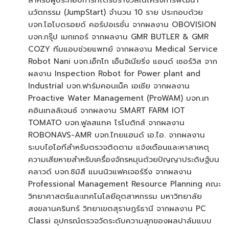
นวัตกรรม (JumpStart) จำนวน 10 ราย ประกอบด้วย
บจก.โอโบดรอยด์ คอร์ปอเรชั่น จากผลงาน OBOVISION
บจก.กรุ๊ป เมกเกอร์ จากผลงาน GMR BUTLER & GMR
COZY ทีมแอบช่วยแพทย์ จากผลงาน Medical Service
Robot Nani บจก.เอ็กโก เอ็นจิเนียริ่ง แอนด์ เซอร์วิส จาก
ผลงาน Inspection Robot for Power plant and
Industrial บจก.ฟาร์มคอนเน็ค เอเชีย จากผลงาน
Proactive Water Management (ProWAM) บจก.เท
คอินเทลลิเจนซ์ จากผลงาน SMART FARM IOT
TOMATO บจก.ฟูลสแทค โรโบติกส์ จากผลงาน
ROBONAVS-AMR บจก.ไทยแฮนด์ เอ.ไอ. จากผลงาน
ระบบไอโอทีสำหรับตรวจติดตาม แจ้งเตือนและหาสาเหตุ
ความเสียหายสำหรับเครื่องจักรหมุนด้วยปัญญาประดิษฐ์บน
คลาวด์ บจก.ชิมิสึ แมนนิวแฟคเจอร์ริ่ง จากผลงาน
Professional Management Resource Planning คณะ
วิทยาศาสตร์และเทคโนโลยีอุตสาหกรรม มหาวิทยาลัย
สงขลานครินทร์ วิทยาเขตสุราษฎร์ธานี จากผลงาน PC
Classi อุปกรณ์ตรวจวัดระดับความสุกของผลปาล์มแบบ