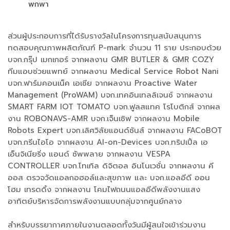
พกพา
ส่วนผู้ประกอบการที่ได้รับรางวัลในโครงการทุนสนับสนุนการ
ทดสอบคุณภาพผลิตภัณฑ์ P-mark จำนวน 11 ราย ประกอบด้วย
บจก.กรุ๊ป เมกเกอร์ จากผลงาน GMR BUTLER & GMR COZY
ทีมแอบช่วยแพทย์ จากผลงาน Medical Service Robot Nani
บจก.ฟาร์มคอนเน็ค เอเชีย จากผลงาน Proactive Water
Management (ProWAM) บจก.เทคอินเทลลิเจนซ์ จากผลงาน
SMART FARM IOT TOMATO บจก.ฟูลสแทค โรโบติกส์ จากผล
งาน ROBONAVS-AMR บจก.เจ็นเซิฟ จากผลงาน Mobile
Robots Expert บจก.เลิศวิลัยแอนด์ซันส์ จากผลงาน FACoBOT
บจก.กรีนไอโอ จากผลงาน AI-on-Devices บจก.ทริปเปิ้ล เอ
เอ็นจิเนียริ่ง แอนด์ ซัพพลาย จากผลงาน VESPA
CONTROLLER บจก.โทเทิล ดิจิตอล อินโนเวชั่น จากผลงาน คี
ออส ตรวจวัดแอลกอฮอล์และสุขภาพ และ บจก.แอลอีดี ออน
โฮม เทรดดิ้ง จากผลงาน โคมไฟถนนแอลอีดีพลังงานแสง
อาทิตย์บริหารจัดการพลังงานแบบกลุ่มจากศูนย์กลาง
สำหรับบรรยากาศภายในงานตลอดทั้งวันมีผู้สนใจเข้าร่วมงาน