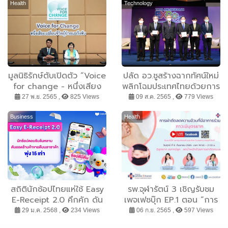
Health
Technology
มูลนิธิรักษ์ตับเปิดตัว “Voice
ปลัด อว.ชูสร้างฉากทัศน์ใหม่
for change - หนึ่งเสียง
พลิกโฉมประเทศไทยด้วยการ
เปลี่ยนชีวิตผู้ป่วยมะเร็งตับ”
พัฒนากำลังคนสมรรถนะสูง
27 พ.ย. 2565 ,
825 Views
09 ส.ค. 2565 ,
779 Views
แคมเปญสะท้อนผลกระทบ
สร้าง Innovation
จากโรค ชวนร่วมลงชื่อผลัก
Ecosystem ส่งเสริมด้วย
Business
Health
ดันสิทธิการรักษาด้วยยาน
Innovation Sandbox ใน
วัตกรรม
งานมหกรรมวิจัยแห่งชาติ
2565
สถิตินักช้อปไทยแห่ใช้ Easy
รพ.จุฬารัตน์ 3 เชิญรับชม
E-Receipt 2.0 คึกคัก ดัน
เพจเฟซบุ๊ก EP.1 ตอน “การ
ยอดร้านค้าบนลาซาด้าขายดี
ผ่าตัดลดความอ้วนที่มีอาการ
29 ม.ค. 2568 ,
234 Views
06 ก.ย. 2565 ,
597 Views
พุ่งสูงสุด 15 เท่า
ร่วมภาวะมีบุตรยาก”