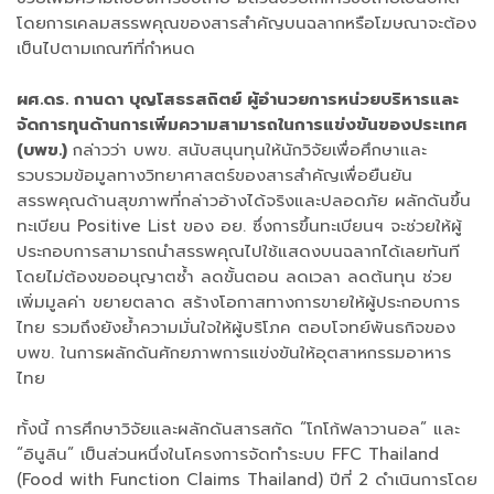
โดยการเคลมสรรพคุณของสารสำคัญบนฉลากหรือโฆษณาจะต้อง
เป็นไปตามเกณฑ์ที่กำหนด
ผศ.ดร. กานดา บุญโสธรสถิตย์ ผู้อำนวยการหน่วยบริหารและ
จัดการทุนด้านการเพิ่มความสามารถในการแข่งขันของประเทศ
(บพข.)
กล่าวว่า บพข. สนับสนุนทุนให้นักวิจัยเพื่อศึกษาและ
รวบรวมข้อมูลทางวิทยาศาสตร์ของสารสำคัญเพื่อยืนยัน
สรรพคุณด้านสุขภาพที่กล่าวอ้างได้จริงและปลอดภัย ผลักดันขึ้น
ทะเบียน Positive List ของ อย. ซึ่งการขึ้นทะเบียนฯ จะช่วยให้ผู้
ประกอบการสามารถนำสรรพคุณไปใช้แสดงบนฉลากได้เลยทันที
โดยไม่ต้องขออนุญาตซ้ำ ลดขั้นตอน ลดเวลา ลดต้นทุน ช่วย
เพิ่มมูลค่า ขยายตลาด สร้างโอกาสทางการขายให้ผู้ประกอบการ
ไทย รวมถึงยังย้ำความมั่นใจให้ผู้บริโภค ตอบโจทย์พันธกิจของ
บพข. ในการผลักดันศักยภาพการแข่งขันให้อุตสาหกรรมอาหาร
ไทย
ทั้งนี้ การศึกษาวิจัยและผลักดันสารสกัด “โกโก้ฟลาวานอล” และ
“อินูลิน” เป็นส่วนหนึ่งในโครงการจัดทำระบบ FFC Thailand
(Food with Function Claims Thailand) ปีที่ 2 ดำเนินการโดย