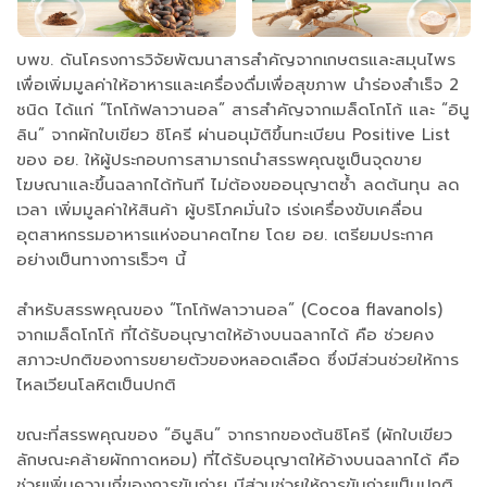
บพข. ดันโครงการวิจัยพัฒนาสารสำคัญจากเกษตรและสมุนไพร
เพื่อเพิ่มมูลค่าให้อาหารและเครื่องดื่มเพื่อสุขภาพ นำร่องสำเร็จ 2
ชนิด ได้แก่ “โกโก้ฟลาวานอล” สารสำคัญจากเมล็ดโกโก้ และ “อินู
ลิน” จากผักใบเขียว ชิโครี ผ่านอนุมัติขึ้นทะเบียน Positive List
ของ อย. ให้ผู้ประกอบการสามารถนำสรรพคุณชูเป็นจุดขาย
โฆษณาและขึ้นฉลากได้ทันที ไม่ต้องขออนุญาตซ้ำ ลดต้นทุน ลด
เวลา เพิ่มมูลค่าให้สินค้า ผู้บริโภคมั่นใจ เร่งเครื่องขับเคลื่อน
อุตสาหกรรมอาหารแห่งอนาคตไทย โดย อย. เตรียมประกาศ
อย่างเป็นทางการเร็วๆ นี้
สำหรับสรรพคุณของ “โกโก้ฟลาวานอล” (Cocoa flavanols)
จากเมล็ดโกโก้ ที่ได้รับอนุญาตให้อ้างบนฉลากได้ คือ ช่วยคง
สภาวะปกติของการขยายตัวของหลอดเลือด ซึ่งมีส่วนช่วยให้การ
ไหลเวียนโลหิตเป็นปกติ
ขณะที่สรรพคุณของ “อินูลิน” จากรากของต้นชิโครี (ผักใบเขียว
ลักษณะคล้ายผักกาดหอม) ที่ได้รับอนุญาตให้อ้างบนฉลากได้ คือ
ช่วยเพิ่มความถี่ของการขับถ่าย มีส่วนช่วยให้การขับถ่ายเป็นปกติ