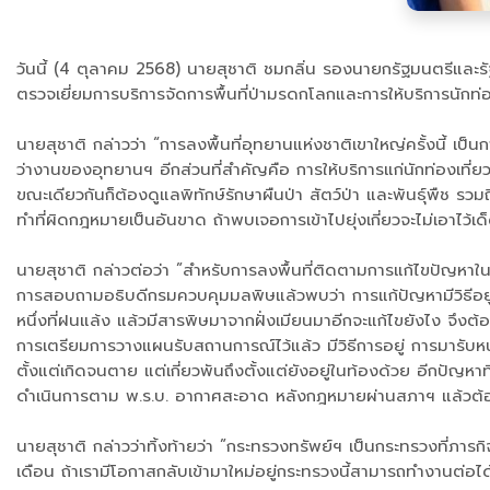
วันนี้ (4 ตุลาคม 2568) นายสุชาติ ชมกลิ่น รองนายกรัฐมนตรีและรัฐ
ตรวจเยี่ยมการบริการจัดการพื้นที่ป่ามรดกโลกและการให้บริการนักท่
นายสุชาติ กล่าวว่า “การลงพื้นที่อุทยานแห่งชาติเขาใหญ่ครั้งนี้ เป็นก
ว่างานของอุทยานฯ อีกส่วนที่สำคัญคือ การให้บริการแก่นักท่องเที่ยวที
ขณะเดียวกันก็ต้องดูแลพิทักษ์รักษาผืนป่า สัตว์ป่า และพันธุ์พืช รวมถึง
ทำที่ผิดกฎหมายเป็นอันขาด ถ้าพบเจอการเข้าไปยุ่งเกี่ยวจะไม่เอาไว้เ
นายสุชาติ กล่าวต่อว่า ”สำหรับการลงพื้นที่ติดตามการแก้ไขปัญหาในล
การสอบถามอธิบดีกรมควบคุมมลพิษแล้วพบว่า การแก้ปัญหามีวิธีอยู่ ส
หนึ่งที่ฝนแล้ง แล้วมีสารพิษมาจากฝั่งเมียนมาอีกจะแก้ไขยังไง จึงต
การเตรียมการวางแผนรับสถานการณ์ไว้แล้ว มีวิธีการอยู่ การมารับหน้
ตั้งแต่เกิดจนตาย แต่เกี่ยวพันถึงตั้งแต่ยังอยู่ในท้องด้วย อีกปัญห
ดำเนินการตาม พ.ร.บ. อากาศสะอาด หลังกฎหมายผ่านสภาฯ แล้วต้องรีบ
นายสุชาติ กล่าวว่าทิ้งท้ายว่า ”กระทรวงทรัพย์ฯ เป็นกระทรวงที่ภา
เดือน ถ้าเรามีโอกาสกลับเข้ามาใหม่อยู่กระทรวงนี้สามารถทำงานต่อ