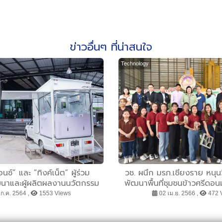
ข่าวอื่นๆ ที่น่าสนใจ
Technology
นซ์” และ “ทิงค์เน็ต” ผู้ร่วม
วช. ผนึก มรภ.เชียงราย หนุ
าและผู้ผลิตผลงานนวัตกรรม
พัฒนาพื้นที่ชุมชนข้าวศรีดอน
่างชีวนิรภัย” และ “รถปฏิบัติ
ยกระดับเศรษฐกิจชุมชนฐานรา
ก.ค. 2564 ,
1553 Views
02 เม.ย. 2566 ,
472 
แบบเคลื่อนที่” พร้อมเทคโนโลยี
อย่างยั่งยืน
้อมูลที่แม่นยำรายแรกของไทย