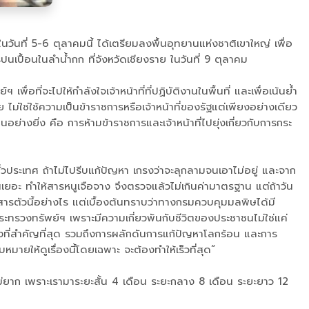
นที่ 5-6 ตุลาคมนี้ ได้เตรียมลงพื้นอุทยานแห่งชาติเขาใหญ่ เพื่อ
เปื้อนในลำน้ำกก ที่จังหวัดเชียงราย ในวันที่ 9 ตุลาคม
่อที่จะไปให้กำลังใจเจ้าหน้าที่ที่ปฏิบัติงานในพื้นที่ และเพื่อเน้นย้ำ
ย ไม่ใช่ใช้ความเป็นข้าราชการหรือเจ้าหน้าที่ของรัฐแต่เพียงอย่างเดียว
็นอย่างยิ่ง คือ การห้ามข้าราชการและเจ้าหน้าที่ไปยุ่งเกี่ยวกับการกระ
ั่วประเทศ ถ้าไม่ไปรีบแก้ปัญหา เกรงว่าจะลุกลามจนเอาไม่อยู่ และจาก
เยอะ ทำให้สารหนูเจือจาง จึงตรวจแล้วไม่เกินค่ามาตรฐาน แต่ถ้าวัน
กสารตัวนี้อย่างไร แต่เบื้องต้นทราบว่าทางกรมควบคุมมลพิษได้มี
กระทรวงทรัพย์ฯ เพราะมีความเกี่ยวพันกับชีวิตของประชาชนไม่ใช่แค่
สิ่งที่สำคัญที่สุด รวมถึงการผลักดันการแก้ปัญหาโลกร้อน และการ
ให้ดูเรื่องนี้โดยเฉพาะ จะต้องทำให้เร็วที่สุด“
ม่ยาก เพราะเรามาระยะสั้น 4 เดือน ระยะกลาง 8 เดือน ระยะยาว 12