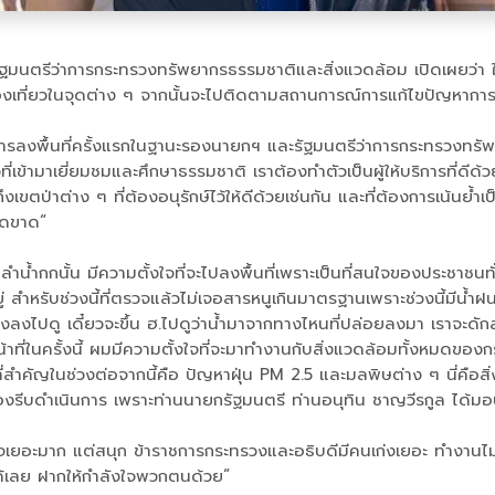
มนตรีว่าการกระทรวงทรัพยากรธรรมชาติและสิ่งแวดล้อม เปิดเผยว่า ในวั
องเที่ยวในจุดต่าง ๆ จากนั้นจะไปติดตามสถานการณ์การแก้ไขปัญหาการปน
ารลงพื้นที่ครั้งแรกในฐานะรองนายกฯ และรัฐมนตรีว่าการกระทรวงทรัพย์ฯ เพื
่เข้ามาเยี่ยมชมและศึกษาธรรมชาติ เราต้องทำตัวเป็นผู้ให้บริการที่ดีด้ว
เขตป่าต่าง ๆ ที่ต้องอนุรักษ์ไว้ให้ดีด้วยเช่นกัน และที่ต้องการเน้นย้ำเป
ด็ดขาด“
ำน้ำกกนั้น มีความตั้งใจที่จะไปลงพื้นที่เพราะเป็นที่สนใจของประชาชนท
ำหรับช่วงนี้ที่ตรวจแล้วไม่เจอสารหนูเกินมาตรฐานเพราะช่วงนี้มีน้ำฝน
้องลงไปดู เดี๋ยวจะขึ้น ฮ.ไปดูว่าน้ำมาจากทางไหนที่ปล่อยลงมา เราจะดั
าที่ในครั้งนี้ ผมมีความตั้งใจที่จะมาทำงานกับสิ่งแวดล้อมทั้งหมดของ
าที่สำคัญในช่วงต่อจากนี้คือ ปัญหาฝุ่น PM 2.5 และมลพิษต่าง ๆ นี่คือ
ดำเนินการ เพราะท่านนายกรัฐมนตรี ท่านอนุทิน ชาญวีรกูล ได้มอบหมาย
รกิจเยอะมาก แต่สนุก ข้าราชการกระทรวงและอธิบดีมีคนเก่งเยอะ ทำงานไ
ได้เลย ฝากให้กำลังใจพวกตนด้วย“