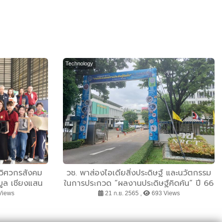
Technology
นวิศวกรสังคม
วช. พาส่องไอเดียสิ่งประดิษฐ์ และนวัตกรรม
มูล เชียงแสน
ในการประกวด “ผลงานประดิษฐ์คิดค้น” ปี 66
กให้มีรายได้
Views
21 ก.ย. 2565 ,
693 Views