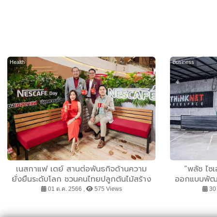
Health
Business
เนสกาแฟ เดย์ สานต่อพันธกิจด้านความ
“พลัซ ไซเอ
ยั่งยืนระดับโลก ชวนคนไทยปลูกต้นไม้สร้าง
ออกแบบพัฒน
ความยั่งยืน และเป็นส่วนหนึ่งที่ขับเคลื่อน
“รถเก็บตัวอย
01 ต.ค. 2566 ,
575 Views
30 
การเกษตรเชิงฟื้นฟู ฉลองวันกาแฟสากล
การตรวจเชื้อ
2023
ระบบจัดการข