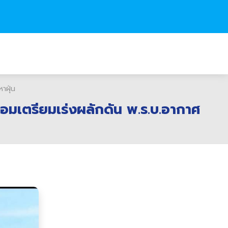
าฝุ่น
ร้อมเตรียมเร่งผลักดัน พ.ร.บ.อากาศ