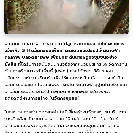
ผลจากความสำเร็จดังกล่าว นำไปสู่การขยายผลภาย
ในโครงการ
วิจัยเห็ด 3 H นวัตกรรมเพื่อการผลิตและแปรรูปเห็ดนางฟ้า
คุณภาพ ปลอดสารพิษ เพื่อยกระดับเศรษฐกิจชุมชนอย่าง
ยั่งยืน
ที่ได้รับการสนับสนุนทุนวิจัยจากหน่วยบริหารและจัดการทุน
ด้านการพัฒนาระดับพื้นที่ (บพท.) ภายใต้กรอบวิจัยชุมชน
นวัตกรรมแห่งการเรียนรู้ เพื่อให้เกษตรกรที่สนใจสามารถเข้าถึง
นวัตกรรมและเทคโนโลยีเพื่อการผลิตเห็ดนางฟ้าภูฐานได้จริง และ
นำนวัตกรรมดังกล่าวไปถ่ายทอดให้กับเกษตรกรในจังหวัด
อุตรดิตถ์ผ่านการสร้าง “
นวัตกรชุมชน
”
ในกระบวนการถ่ายทอดเทคโนโลยีเพื่อสร้างนวัตกรชุมชน เริ่มจาก
การคัดเลือกกับเกษตรกรจำนวน 10 กลุ่ม จาก 10 ตำบลใน 4
อำเภอของจังหวัดอุตรดิตถ์ คือ อำเภอเมืองอุตรดิตถ์ อำเภอ
พิชัย อำเภอลับแล และอำเภอทองแสนขัน ที่มีความสนใจและมี