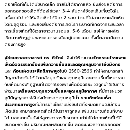
ดอกเห็ดที่เก็บได้มีขนาดเล็ก ขายไม่ได้ราคาแล้ว ยังส่งผลต่อการ
ออกดอกของเห็ดที่ต้องใช้เวลา 3-4 สัปดาห์จึงจะเก็บเกี่ยวได้ใน
ครั้งต่อไป ทำให้ผลิตเห็ดได้ปีละ 2 รอบ โดยที่ไม่สามารถผลิตเห็ด
ได้ในฤดูร้อน และยังเสี่ยงต่อการเกิดโรคระบาดที่เกิดจากระยะเวลา
การเลี้ยงเห็ดที่ใช้เวลายาวนานรอบละ 5-6 เดือน ส่งให้การผลิต
เห็ดนางฟ้าภูฐานของเกษตรกรยังอยู่ในวงแคบ ทั้งที่ตลาดมีความ
ต้องการสูง
ผู้ช่วยศาสตราจารย์ ดร. ศิวัตม์
จึงได้พัฒนา
นวัตกรรมโรงเพาะ
เห็ดอัจฉริยะเครื่องเพิ่มความชื้นและลดอุณหภูมิจากโอ่งมังกร
และ
ก้อนเห็ดประสิทธิภาพสูง
ในปี 2560-2566 ทำให้สามารถแก้
ปัญหาข้างต้นได้ โดยข้อมูลตัวเลขอุณหภูมิและความชื้นที่เหมาะสม
กับเห็ดนางฟ้าภูฐานที่ได้จากโรงเพาะเห็ดอัจฉริยะ ได้ถูกนำใช้ในการ
พัฒนา
เครื่องควบคุมความชื้นและอุณหภูมิอากาศ
ที่มีการผนวก
ภูมิปัญญาการใช้โอ่งมังกรลดอุณหภูมิน้ำ
รวมถึงก้อนเห็ด
ประสิทธิภาพสูง
ที่มีการฆ่าเชื้อราแข่งขันได้ทั้งหมดแทบไม่มีก้อน
เห็ดเสีย สามารถผลิตเห็ดได้ในราคาถูกลง เพิ่มปริมาณก้อนที่ขาย
ได้ นอกจากนั้นยังใช้สูตรอาหารที่เหมาะสมทำให้ได้ดอกเห็ดที่ได้มี
ขนาดใหญ่ขึ้น ปริมาณผลผลิตมากขึ้น ลดระยะเวลาการออกดอก