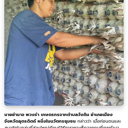
นายอำนาจ พวงรำ
เกษตรกรจากตำบลวังดิน อำเภอเมือง
จังหวัดอุตรดิตถ์ หนึ่งในนวัตกรชุมชน
กล่าวว่า เมื่อก่อนตนและ
สมาชิกในกลุ่มที่ส่วนใหญ่เรียนรู้วิธีการเพาะเห็ดจากคนที่เคยทำมา