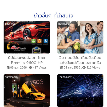
ข่าวอื่นๆ ที่น่าสนใจ
Business
Business
นิปปอนเพนต์ออก Nax
จิม ทอมป์สัน ต้อนรับเดือน
Premila 9600 HP
แห่งวันแม่ด้วยคอลเลกชัน
Velocity Clear 2K 2:1
แสนอบอุ่นใจ อินสไปร์มาจาก
09 ธ.ค. 2566 ,
487 Views
04 ส.ค. 2566 ,
416 Views
ความรักอันงดงามของเหล่า
คุณแม่
Automobile
Technology