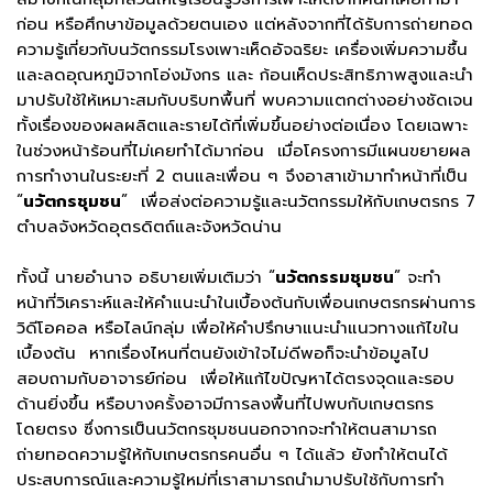
ก่อน หรือศึกษาข้อมูลด้วยตนเอง แต่หลังจากที่ได้รับการถ่ายทอด
ความรู้เกี่ยวกับนวัตกรรมโรงเพาะเห็ดอัจฉริยะ เครื่องเพิ่มความชื้น
และลดอุณหภูมิจากโอ่งมังกร และ ก้อนเห็ดประสิทธิภาพสูงและนำ
มาปรับใช้ให้เหมาะสมกับบริบทพื้นที่ พบความแตกต่างอย่างชัดเจน
ทั้งเรื่องของผลผลิตและรายได้ที่เพิ่มขึ้นอย่างต่อเนื่อง โดยเฉพาะ
ในช่วงหน้าร้อนที่ไม่เคยทำได้มาก่อน เมื่อโครงการมีแผนขยายผล
การทำงานในระยะที่ 2 ตนและเพื่อน ๆ จึงอาสาเข้ามาทำหน้าที่เป็น
“
นวัตกรชุมชน
” เพื่อส่งต่อความรู้และนวัตกรรมให้กับเกษตรกร 7
ตำบลจังหวัดอุตรดิตถ์และจังหวัดน่าน
ทั้งนี้ นายอำนาจ อธิบายเพิ่มเติมว่า “
นวัตกรรมชุมชน
” จะทำ
หน้าที่วิเคราะห์และให้คำแนะนำในเบื้องต้นกับเพื่อนเกษตรกรผ่านการ
วิดีโอคอล หรือไลน์กลุ่ม เพื่อให้คำปรึกษาแนะนำแนวทางแก้ไขใน
เบื้องต้น หากเรื่องไหนที่ตนยังเข้าใจไม่ดีพอก็จะนำข้อมูลไป
สอบถามกับอาจารย์ก่อน เพื่อให้แก้ไขปัญหาได้ตรงจุดและรอบ
ด้านยิ่งขึ้น หรือบางครั้งอาจมีการลงพื้นที่ไปพบกับเกษตรกร
โดยตรง ซึ่งการเป็นนวัตกรชุมชนนอกจากจะทำให้ตนสามารถ
ถ่ายทอดความรู้ให้กับเกษตรกรคนอื่น ๆ ได้แล้ว ยังทำให้ตนได้
ประสบการณ์และความรู้ใหม่ที่เราสามารถนำมาปรับใช้กับการทำ