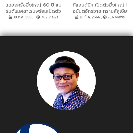
ฉลองครั้งยิ่งใหญ่ 60 ปี แบ
ทีแอนด์บีฯ เปิดตัวยิ่งใหญ่!!
รนด์แมคลาเรนพร้อมเปิดตัว
อนันตจักรวาล ทรานส์ลูเซีย
แมคลาเรน 750S ครั้งแรกใน
ประกาศตัวเป็นศูนย์รวมแห่ง
08 ต.ค. 2566 ,
782 Views
16 มี.ค. 2566 ,
716 Views
กรุงเทพฯ
เหล่าจักรวาล “เมตาเวิร์ส”
แห่งความสุขที่แรกของโลก!!
พร้อมนำพาธุรกิจบันเทิงเข้าสู่
ธุรกิจ โลกเสมือนอย่างเต็ม
ตัว!!