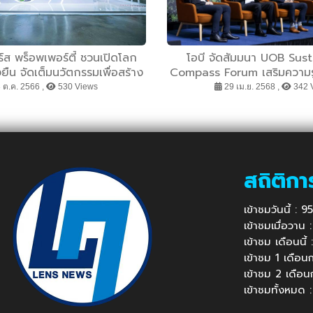
ร์ส พร็อพเพอร์ตี้ ชวนเปิดโลก
โอบี จัดสัมมนา UOB Sust
่งยืน จัดเต็มนวัตกรรมเพื่อสร้าง
Compass Forum เสริมความรู้เอ
ว่าในงาน SX Expo 2023 วันที่
ต้นลดคาร์บอน เพื่อความยั่งยื
 ต.ค. 2566 ,
530 Views
29 เม.ย. 2568 ,
342 
ต.ค.นี้ที่ศูนย์ฯ สิริกิติ์
ทางธุรกิจ
สถิติกา
เข้าชมวันนี้ :
เข้าชมเมื่อวาน
เข้าชม เดือนนี
เข้าชม 1 เดือ
เข้าชม 2 เดือ
เข้าชมทั้งหมด