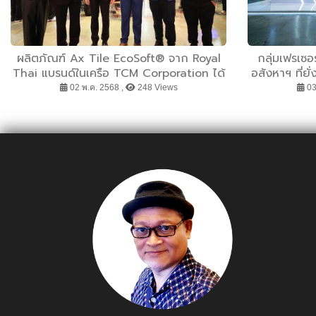
ผลิตภัณฑ์ Ax Tile EcoSoft® จาก Royal
กลุ่มเฟรเซอ
Thai แบรนด์ในเครือ TCM Corporation ได้
อสังหาฯ ที่ยั
รับรางวัล ASA Platform Selected
สังคมที่ดีก
02 พ.ค. 2568 ,
248 Views
03
Materials 2025
2-8 